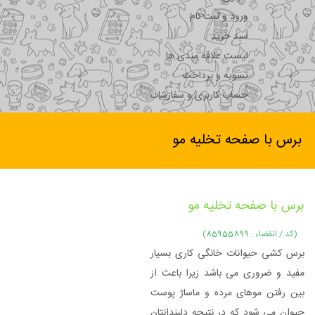
ورود و ثبت نام
سبد خرید
لیست علاقه مندی ها
تسویه و پرداخت
حساب کاربری و سفارشات
برس با صفحه تخلیه مو
برس با صفحه تخلیه مو
(کد / انقضاء : 85955899)
برس کشی حیوانات خانگی کاری بسیار
مفید و ضروری می باشد زیرا باعث از
بین رفتن موهای مرده و ماساژ پوست
حیوان می شود که در نتیجه دلبندانتان