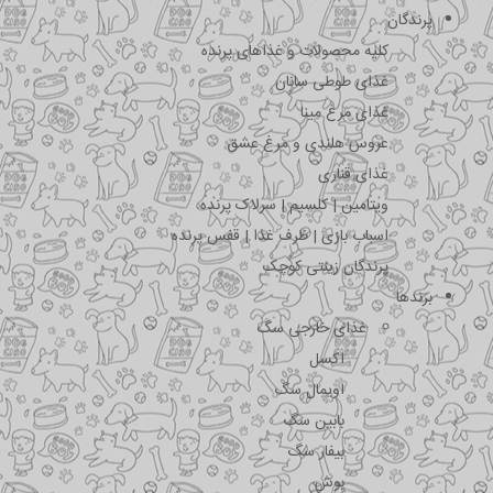
پرندگان
کلیه محصولات و غذاهای پرنده
غذای طوطی سانان
غذای مرغ مینا
عروس هلندی و مرغ عشق
غذای قناری
ویتامین | کلسیم | سرلاک پرنده
اسباب بازی | ظرف غذا | قفس پرنده
پرندگان زینتی کوچک
برندها
غذای خارجی سگ
اکسل
اویمال سگ
بابین سگ
بیفار سگ
بوش