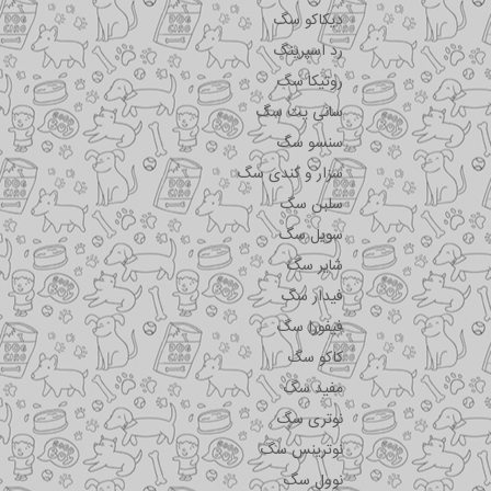
دیکاکو سگ
رد اسپرینگ
روتیکا سگ
سانی پت سگ
سنسو سگ
سزار و کندی سگ
سلبن سگ
سویل سگ
شایر سگ
فیدار سگ
فیفورا سگ
کاکو سگ
مفید سگ
نوتری سگ
نوترینس سگ
نوول سگ