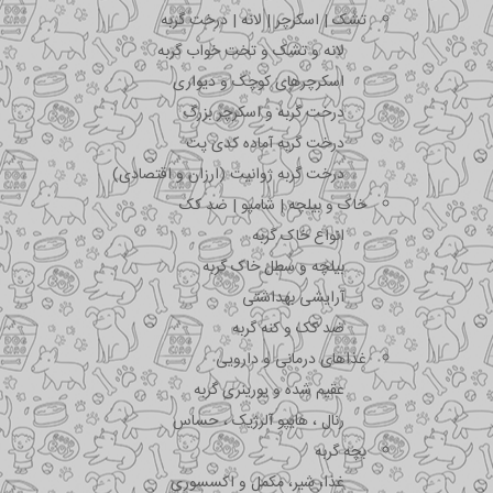
تشک | اسکرچر | لانه | درخت گربه
لانه و تشک و تخت خواب گربه
اسکرچرهای کوچک و دیواری
درخت گربه و اسکرچر بزرگ
درخت گربه آماده کدی پت
درخت گربه ژوانیت (ارزان و اقتصادی)
خاک و بیلچه | شامپو | ضد کک
انواع خاک گربه
بیلچه و سطل خاک گربه
آرایشی بهداشتی
ضد کک و کنه گربه
غذاهای درمانی و دارویی
عقیم شده و یورینری گربه
رنال ، هایپو آلرژیک ، حساس
بچه گربه
غذا، شیر، مکمل و اکسسوری