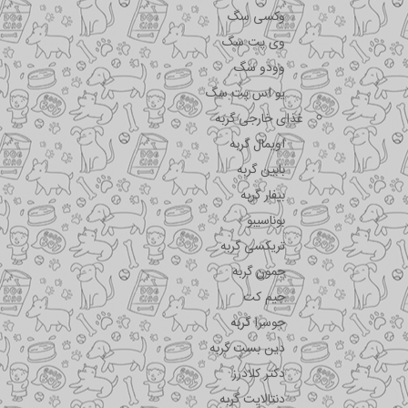
وکسی سگ
وی پت سگ
وودو سگ
یو اس پت سگ
غذای خارجی گربه
اویمال گربه
بابین گربه
بیفار گربه
بوناسیبو
تریکسی گربه
جمون گربه
جیم کت
جوسرا گربه
دین بست گربه
دکتر کلادرز
دنتالایت گربه