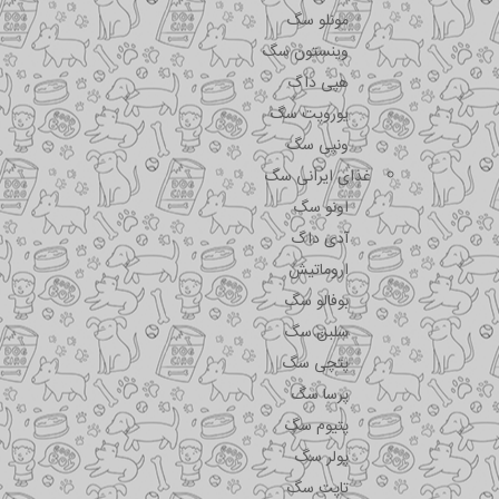
مونلو سگ
وینستون سگ
هپی داگ
یوروپت سگ
ونپی سگ
غذای ایرانی سگ
اونو سگ
آدی داگ
اروماتیش
بوفالو سگ
سلبن سگ
پتچی سگ
پرسا سگ
پتیوم سگ
پولر سگ
تاپت سگ