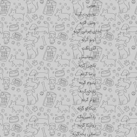
هوبی
یوروپت گربه
ونپی گربه
غذای ایرانی گربه
اونو گربه
آدی کت
آروماتیش
پتچی گربه
پرسا گربه
پتیوم گربه
تاپت گربه
پولر گربه
دیکاکو گربه
رداسپرینگ
روتیکا گربه
سانی پت گربه