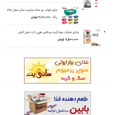
جای خواب یو ساده نیناپت سایز صفر | 35
رنگ
2,100,000
تومان
غذای خشک بچه گربه مینکاس هپی کت اصل آلمان
8,500,000
تومان