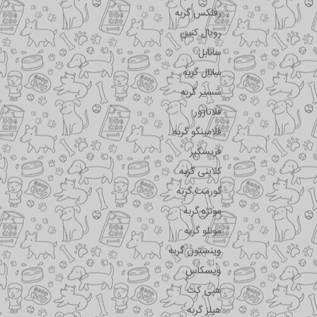
رفلکس گربه
رویال کنین
سانابل
سانال گربه
شسیر گربه
فلاتازور
فلامینگو گربه
فریسکیز
کلاینی گربه
گورمت گربه
مونژه گربه
مونلو گربه
وینستون گربه
ویسکاس
هپی کت
هیلز گربه