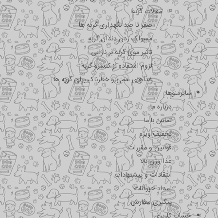
مقالات گربه
صفر تا صد نگهداری گربه ها
مسواک زدن دندان گربه
تاثیر موی گربه بر نازایی
لزوم استفاده از کنسرو گربه
غذاهای سمی و خطرناک برای گربه ها
سایرمنوها
درباره ما
تماس با ما
تخفیف ویژه
قوانین و مقررات
غذا وزن بالا
انتقادات و پیشنهادات
امداد حیوانات
پیگیری سفارش
حساب کاربری