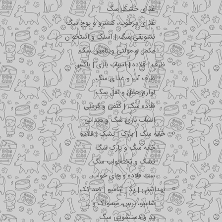
غذای خشک سگ
غذای مرطوب، کنسرو و پوچ سگ
تشویقی سگ | اسنک و استخوان
مکمل و مولتی ویتامین سگ
ظرف | قلاده | اسباب بازی | باکس
ظرف آب و غذای سگ
لوازم حمل و نقل سگ
قلاده سگ | کتفی و گردنی
اسباب بازی سگ و دندانی
خانه سگ | پارک | تشک | قلاده
خانه سگ و پارک سگ
تشک و تختخواب سگ
ست قلاده و جای خواب
بهداشتی | پد | شامپو | ضد کک
شامپو، برس، مسواک و …
پد و دستشویی سگ