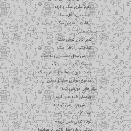
عقیم سازی سگ و گربه
اسباب بازی های سگ
مراقبت از دندان سگ و گربه
مقالات سگ
تمیز کردن گوش سگ
کوتاه کردن ناخن سگ
آموزش محل دستشویی به سگ
مسواک زدن دندان سگ
مزیت های استفاده از کنسرو سگ
مدفوع خواری سگ و درمان آن
فیلم های آموزشی گربه
چیدمان خانه های گربه دار
آموزش زبان بدن گربه ها
کوتاه کردن ناخن گربه – 1
کوتاه کردن ناخن گربه – 2
نکاتی درباره جمل باکس با هواپیما