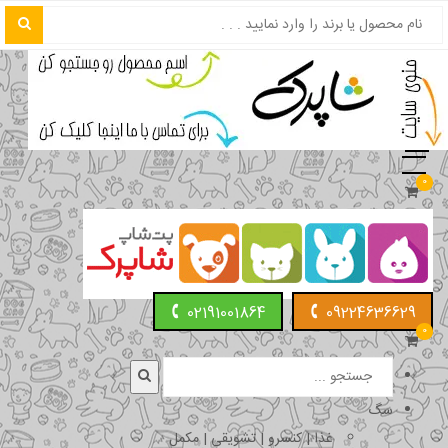
0
02191001864
09224636629
0
سگ
غذا | کنسرو | تشویقی | مکمل