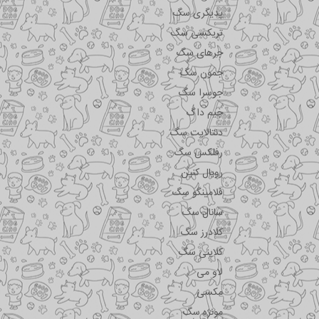
پدیگری سگ
تریکسی سگ
جرهای سگ
جمون سگ
جوسرا سگ
جیم داگ
دنتالایت سگ
رفلکس سگ
رویال کنین
فلامینگو سگ
سانال سگ
کلادرز سگ
کلاینی سگ
لاو می
مکسی
مونژه سگ