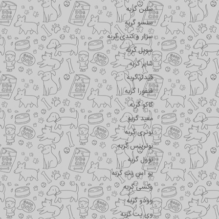
سلبن گربه
سنسو گربه
سزار و کندی گربه
سویل گربه
شایر گربه
فیدار گربه
فیفورا گربه
کاکو گربه
مفید گربه
نوتری گربه
نوترینس گربه
نوول گربه
یو اس پت گربه
وکسی گربه
وودو گربه
وی پت گربه