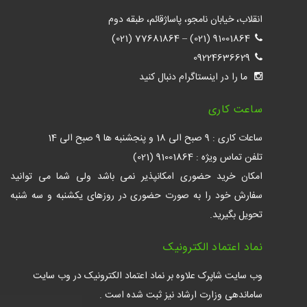
انقلاب، خیابان نامجو، پاساژقائم، طبقه دوم
77681864 (021)
–
91001864 (021)
09224636629
ما را در اینستاگرام دنبال کنید
ساعت کاری
ساعات کاری : 9 صبح الی 18 و پنجشنبه ها 9 صبح الی 14
تلفن تماس ویژه : 91001864 (021)
امکان خرید حضوری امکانپذیر نمی باشد ولی شما می توانید
سفارش خود را به صورت حضوری در روزهای یکشنبه و سه شنبه
تحویل بگیرید.
نماد اعتماد الکترونیک
وب سایت شاپرک علاوه بر نماد اعتماد الکترونیک در وب سایت
ساماندهی وزارت ارشاد نیز ثبت شده است .