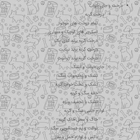
درخت و جای خواب
درخت گربه
تمام درخت های موجود
اسکرچر های کوچک و دیواری
درخت گربه برند کدی پک
درخت گربه برند نیناپت
درخت گربه برند ژوانیت
جای خواب و تشک
تشک و تختحواب سگ
تشک و تخت خواب گربه
خانه سگ و گربه
تشک با تخفیف ویژه
لوازم جانبی سگ و گربه
خاک و سطل خاک گربه
توالت و پد دستشویی سگ
باکس و لوازم حمل و نقل