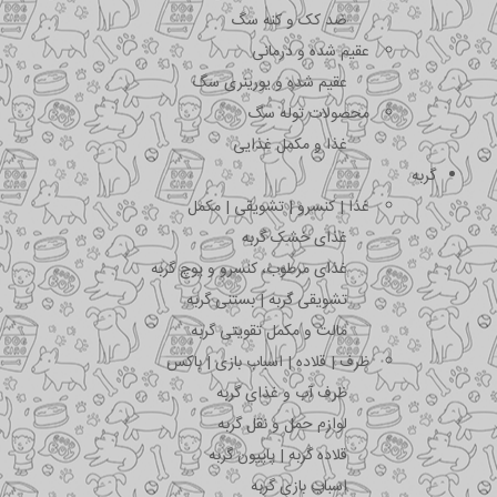
ضد کک و کنه سگ
عقیم شده و درمانی
عقیم شده و یورینری سگ
محصولات توله سگ
غذا و مکمل غذایی
گربه
غذا | کنسرو | تشویقی | مکمل
غذای خشک گربه
غذای مرطوب، کنسرو و پوچ گربه
تشویقی گربه | بستنی گربه
مالت و مکمل تقویتی گربه
ظرف | قلاده | اسباب بازی | باکس
ظرف آب و غذای گربه
لوازم حمل و نقل گربه
قلاده گربه | پاپیون گربه
اسباب بازی گربه