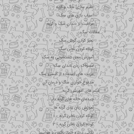
عقیم سازی سگ و گربه
اسباب بازی های سگ
مراقبت از دندان سگ و گربه
مقالات سگ
تمیز کردن گوش سگ
کوتاه کردن ناخن سگ
آموزش محل دستشویی به سگ
مسواک زدن دندان سگ
مزیت های استفاده از کنسرو سگ
مدفوع خواری سگ و درمان آن
فیلم های آموزشی گربه
چیدمان خانه های گربه دار
آموزش زبان بدن گربه ها
کوتاه کردن ناخن گربه – 1
کوتاه کردن ناخن گربه – 2
نکاتی درباره جمل باکس با هواپیما