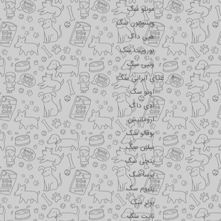
مونلو سگ
وینستون سگ
هپی داگ
یوروپت سگ
ونپی سگ
غذای ایرانی سگ
اونو سگ
آدی داگ
اروماتیش
بوفالو سگ
سلبن سگ
پتچی سگ
پرسا سگ
پتیوم سگ
پولر سگ
تاپت سگ