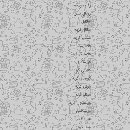
رفلکس گربه
رویال کنین
سانابل
سانال گربه
شسیر گربه
فلاتازور
فلامینگو گربه
فریسکیز
کلاینی گربه
گورمت گربه
مونژه گربه
مونلو گربه
وینستون گربه
ویسکاس
هپی کت
هیلز گربه