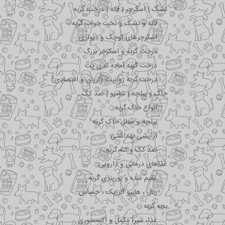
تشک | اسکرچر | لانه | درخت گربه
لانه و تشک و تخت خواب گربه
اسکرچرهای کوچک و دیواری
درخت گربه و اسکرچر بزرگ
درخت گربه آماده کدی پت
درخت گربه ژوانیت (ارزان و اقتصادی)
خاک و بیلچه | شامپو | ضد کک
انواع خاک گربه
بیلچه و سطل خاک گربه
آرایشی بهداشتی
ضد کک و کنه گربه
غذاهای درمانی و دارویی
عقیم شده و یورینری گربه
رنال ، هایپو آلرژیک ، حساس
بچه گربه
غذا، شیر، مکمل و اکسسوری