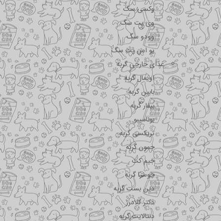
وکسی سگ
وی پت سگ
وودو سگ
یو اس پت سگ
غذای خارجی گربه
اویمال گربه
بابین گربه
بیفار گربه
بوناسیبو
تریکسی گربه
جمون گربه
جیم کت
جوسرا گربه
دین بست گربه
دکتر کلادرز
دنتالایت گربه