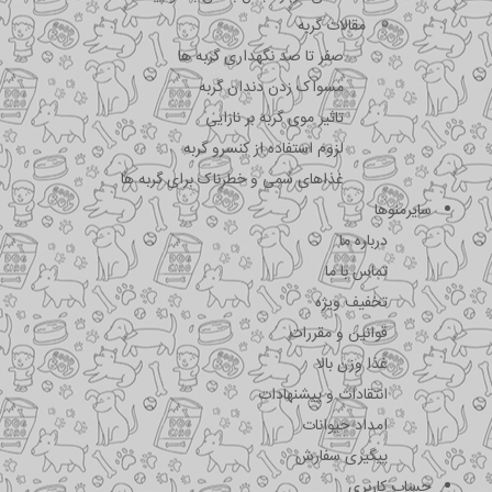
مقالات گربه
صفر تا صد نگهداری گربه ها
مسواک زدن دندان گربه
تاثیر موی گربه بر نازایی
لزوم استفاده از کنسرو گربه
غذاهای سمی و خطرناک برای گربه ها
سایرمنوها
درباره ما
تماس با ما
تخفیف ویژه
قوانین و مقررات
غذا وزن بالا
انتقادات و پیشنهادات
امداد حیوانات
پیگیری سفارش
حساب کاربری