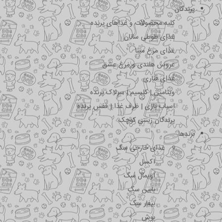
پرندگان
کلیه محصولات و غذاهای پرنده
غذای طوطی سانان
غذای مرغ مینا
عروس هلندی و مرغ عشق
غذای قناری
ویتامین | کلسیم | سرلاک پرنده
اسباب بازی | ظرف غذا | قفس پرنده
پرندگان زینتی کوچک
برندها
غذای خارجی سگ
اکسل
اویمال سگ
بابین سگ
بیفار سگ
بوش