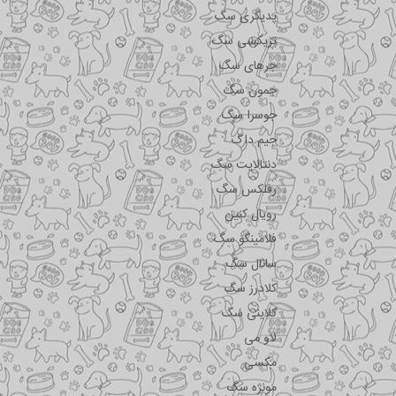
پدیگری سگ
تریکسی سگ
جرهای سگ
جمون سگ
جوسرا سگ
جیم داگ
دنتالایت سگ
رفلکس سگ
رویال کنین
فلامینگو سگ
سانال سگ
کلادرز سگ
کلاینی سگ
لاو می
مکسی
مونژه سگ