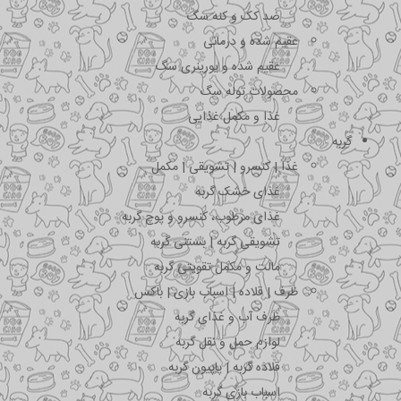
ضد کک و کنه سگ
عقیم شده و درمانی
عقیم شده و یورینری سگ
محصولات توله سگ
غذا و مکمل غذایی
گربه
غذا | کنسرو | تشویقی | مکمل
غذای خشک گربه
غذای مرطوب، کنسرو و پوچ گربه
تشویقی گربه | بستنی گربه
مالت و مکمل تقویتی گربه
ظرف | قلاده | اسباب بازی | باکس
ظرف آب و غذای گربه
لوازم حمل و نقل گربه
قلاده گربه | پاپیون گربه
اسباب بازی گربه