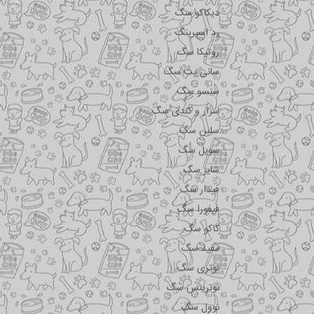
دیکاکو سگ
رد اسپرینگ
روتیکا سگ
سانی پت سگ
سنسو سگ
سزار و کندی سگ
سلبن سگ
سویل سگ
شایر سگ
فیدار سگ
فیفورا سگ
کاکو سگ
مفید سگ
نوتری سگ
نوترینس سگ
نوول سگ