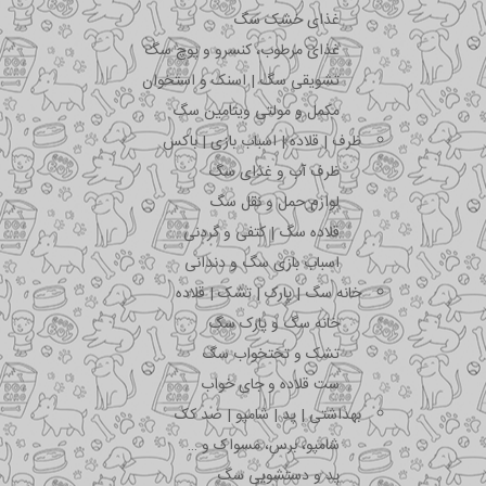
غذای خشک سگ
غذای مرطوب، کنسرو و پوچ سگ
تشویقی سگ | اسنک و استخوان
مکمل و مولتی ویتامین سگ
ظرف | قلاده | اسباب بازی | باکس
ظرف آب و غذای سگ
لوازم حمل و نقل سگ
قلاده سگ | کتفی و گردنی
اسباب بازی سگ و دندانی
خانه سگ | پارک | تشک | قلاده
خانه سگ و پارک سگ
تشک و تختخواب سگ
ست قلاده و جای خواب
بهداشتی | پد | شامپو | ضد کک
شامپو، برس، مسواک و …
پد و دستشویی سگ