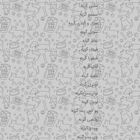
سلبن گربه
سنسو گربه
سزار و کندی گربه
سویل گربه
شایر گربه
فیدار گربه
فیفورا گربه
کاکو گربه
مفید گربه
نوتری گربه
نوترینس گربه
نوول گربه
یو اس پت گربه
وکسی گربه
وودو گربه
وی پت گربه