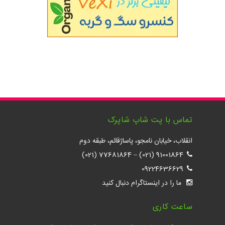
تماس با پت شاپ شاپرک
انقلاب، خیابان نامجو، پاساژقائم، طبقه دوم
77681864 (021)
–
91001864 (021)
09224636629
ما را در اینستاگرام دنبال کنید
ساعت کاری