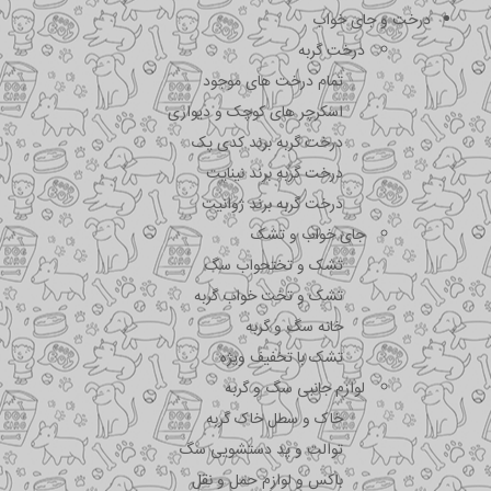
درخت و جای خواب
درخت گربه
تمام درخت های موجود
اسکرچر های کوچک و دیواری
درخت گربه برند کدی پک
درخت گربه برند نیناپت
درخت گربه برند ژوانیت
جای خواب و تشک
تشک و تختحواب سگ
تشک و تخت خواب گربه
خانه سگ و گربه
تشک با تخفیف ویژه
لوازم جانبی سگ و گربه
خاک و سطل خاک گربه
توالت و پد دستشویی سگ
باکس و لوازم حمل و نقل