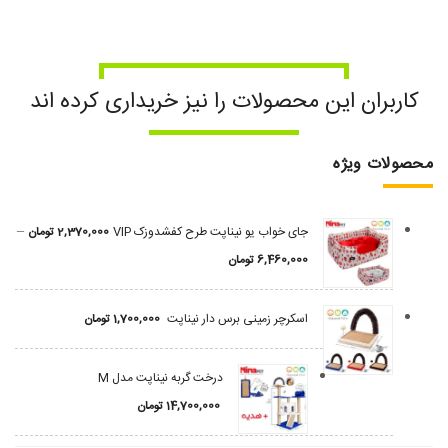
کاربران این محصولات را نیز خریداری کرده اند
محصولات ویژه
–
جای خواب یو نیناپت طرح کفشدوزک VIP
2,370,000
تومان
6,460,000
تومان
اسکرچر زمینی برس دار نیناپت
1,700,000
تومان
درخت گربه نیناپت مدل M
14,700,000
تومان