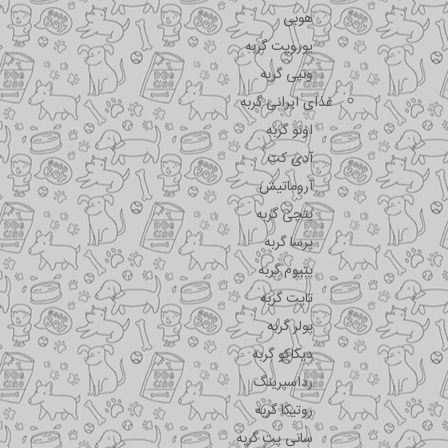
هوبی
یوروپت گربه
ونپی گربه
غذای ایرانی گربه
اونو گربه
آدی کت
آروماتیش
پتچی گربه
پرسا گربه
پتیوم گربه
تاپت گربه
پولر گربه
دیکاکو گربه
رداسپرینگ
روتیکا گربه
سانی پت گربه