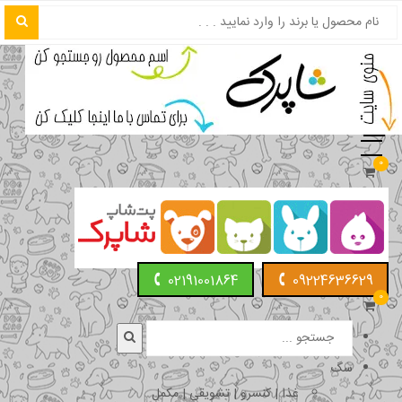
0
02191001864
09224636629
0
سگ
غذا | کنسرو | تشویقی | مکمل