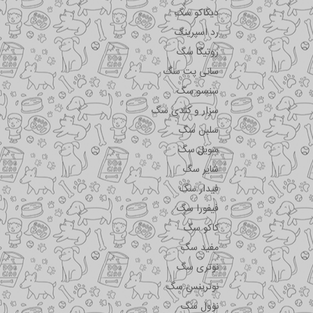
دیکاکو سگ
رد اسپرینگ
روتیکا سگ
سانی پت سگ
سنسو سگ
سزار و کندی سگ
سلبن سگ
سویل سگ
شایر سگ
فیدار سگ
فیفورا سگ
کاکو سگ
مفید سگ
نوتری سگ
نوترینس سگ
نوول سگ