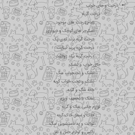
درخت و جای خواب
درخت گربه
تمام درخت های موجود
اسکرچر های کوچک و دیواری
درخت گربه برند کدی پک
درخت گربه برند نیناپت
درخت گربه برند ژوانیت
جای خواب و تشک
تشک و تختحواب سگ
تشک و تخت خواب گربه
خانه سگ و گربه
تشک با تخفیف ویژه
لوازم جانبی سگ و گربه
خاک و سطل خاک گربه
توالت و پد دستشویی سگ
باکس و لوازم حمل و نقل