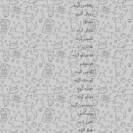
رفلکس گربه
رویال کنین
سانابل
سانال گربه
شسیر گربه
فلاتازور
فلامینگو گربه
فریسکیز
کلاینی گربه
گورمت گربه
مونژه گربه
مونلو گربه
وینستون گربه
ویسکاس
هپی کت
هیلز گربه