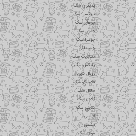
پدیگری سگ
تریکسی سگ
جرهای سگ
جمون سگ
جوسرا سگ
جیم داگ
دنتالایت سگ
رفلکس سگ
رویال کنین
فلامینگو سگ
سانال سگ
کلادرز سگ
کلاینی سگ
لاو می
مکسی
مونژه سگ