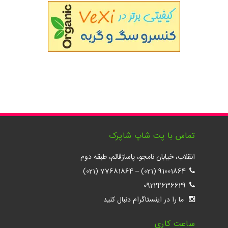
تماس با پت شاپ شاپرک
انقلاب، خیابان نامجو، پاساژقائم، طبقه دوم
77681864 (021)
–
91001864 (021)
09224636629
ما را در اینستاگرام دنبال کنید
ساعت کاری