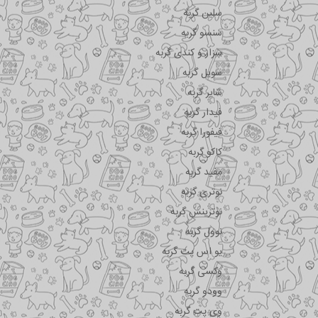
سلبن گربه
سنسو گربه
سزار و کندی گربه
سویل گربه
شایر گربه
فیدار گربه
فیفورا گربه
کاکو گربه
مفید گربه
نوتری گربه
نوترینس گربه
نوول گربه
یو اس پت گربه
وکسی گربه
وودو گربه
وی پت گربه