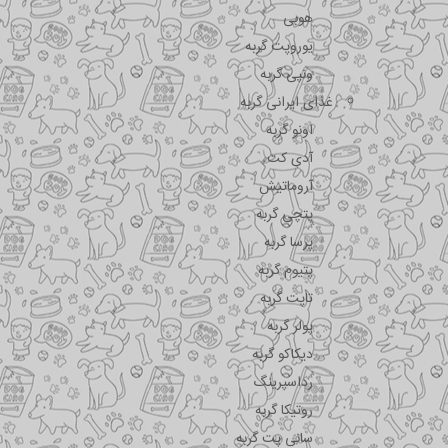
هوبی
یوروپت گربه
ونپی گربه
غذای ایرانی گربه
اونو گربه
آدی کت
آروماتیش
پتچی گربه
پرسا گربه
پتیوم گربه
تاپت گربه
پولر گربه
دیکاکو گربه
رداسپرینگ
روتیکا گربه
سانی پت گربه