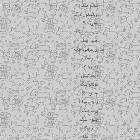
مونلو سگ
وینستون سگ
هپی داگ
یوروپت سگ
ونپی سگ
غذای ایرانی سگ
اونو سگ
آدی داگ
اروماتیش
بوفالو سگ
سلبن سگ
پتچی سگ
پرسا سگ
پتیوم سگ
پولر سگ
تاپت سگ