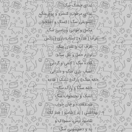
غذای خشک سگ
غذای مرطوب، کنسرو و پوچ سگ
تشویقی سگ | اسنک و استخوان
مکمل و مولتی ویتامین سگ
ظرف | قلاده | اسباب بازی | باکس
ظرف آب و غذای سگ
لوازم حمل و نقل سگ
قلاده سگ | کتفی و گردنی
اسباب بازی سگ و دندانی
خانه سگ | پارک | تشک | قلاده
خانه سگ و پارک سگ
تشک و تختخواب سگ
ست قلاده و جای خواب
بهداشتی | پد | شامپو | ضد کک
شامپو، برس، مسواک و …
پد و دستشویی سگ