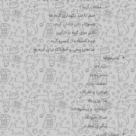
مقالات گربه
صفر تا صد نگهداری گربه ها
مسواک زدن دندان گربه
تاثیر موی گربه بر نازایی
لزوم استفاده از کنسرو گربه
غذاهای سمی و خطرناک برای گربه ها
سایرمنوها
درباره ما
تماس با ما
تخفیف ویژه
قوانین و مقررات
غذا وزن بالا
انتقادات و پیشنهادات
امداد حیوانات
پیگیری سفارش
حساب کاربری