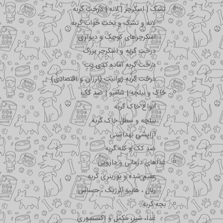
تشک | اسکرچر | لانه | درخت گربه
لانه و تشک و تخت خواب گربه
اسکرچرهای کوچک و دیواری
درخت گربه و اسکرچر بزرگ
درخت گربه آماده کدی پت
درخت گربه ژوانیت (ارزان و اقتصادی)
خاک و بیلچه | شامپو | ضد کک
انواع خاک گربه
بیلچه و سطل خاک گربه
آرایشی بهداشتی
ضد کک و کنه گربه
غذاهای درمانی و دارویی
عقیم شده و یورینری گربه
رنال ، هایپو آلرژیک ، حساس
بچه گربه
غذا، شیر، مکمل و اکسسوری