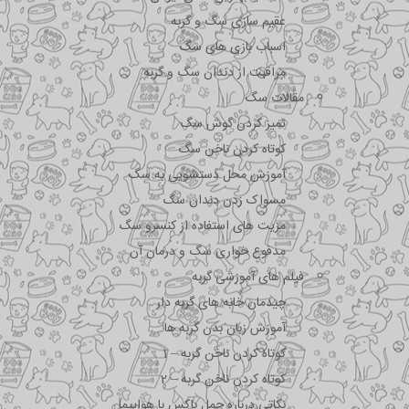
عقیم سازی سگ و گربه
اسباب بازی های سگ
مراقبت از دندان سگ و گربه
مقالات سگ
تمیز کردن گوش سگ
کوتاه کردن ناخن سگ
آموزش محل دستشویی به سگ
مسواک زدن دندان سگ
مزیت های استفاده از کنسرو سگ
مدفوع خواری سگ و درمان آن
فیلم های آموزشی گربه
چیدمان خانه های گربه دار
آموزش زبان بدن گربه ها
کوتاه کردن ناخن گربه – 1
کوتاه کردن ناخن گربه – 2
نکاتی درباره جمل باکس با هواپیما