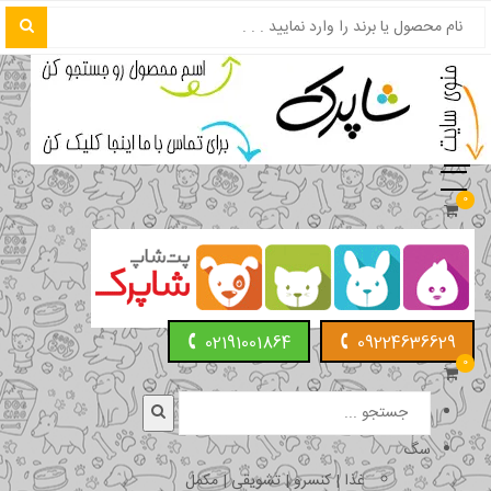
0
02191001864
09224636629
0
سگ
غذا | کنسرو | تشویقی | مکمل