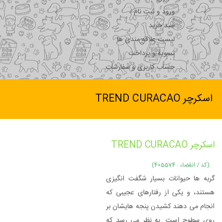
ورود و ثبت نام
سبد خرید
لیست علاقه مندی ها
تسویه و پرداخت
حساب کاربری و سفارشات
اسکرچر TREND CURACAO
اسکرچر TREND CURACAO
(کد / انقضاء : 405574)
گربه ها حیوانات بسیار شگفت انگیزی
هستند، و یکی از رفتارهای عجیبی که
انجام می دهند کشیدن پنجه هایشان بر
روی سطوح است. به نظر می رسد که