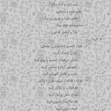
ضد کک و کنه سگ
عقیم شده و درمانی
عقیم شده و یورینری سگ
محصولات توله سگ
غذا و مکمل غذایی
گربه
غذا | کنسرو | تشویقی | مکمل
غذای خشک گربه
غذای مرطوب، کنسرو و پوچ گربه
تشویقی گربه | بستنی گربه
مالت و مکمل تقویتی گربه
ظرف | قلاده | اسباب بازی | باکس
ظرف آب و غذای گربه
لوازم حمل و نقل گربه
قلاده گربه | پاپیون گربه
اسباب بازی گربه