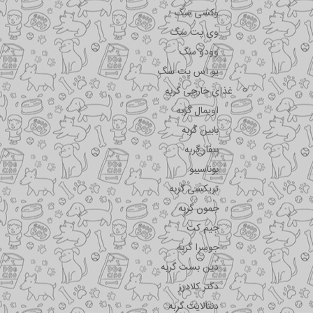
وکسی سگ
وی پت سگ
وودو سگ
یو اس پت سگ
غذای خارجی گربه
اویمال گربه
بابین گربه
بیفار گربه
بوناسیبو
تریکسی گربه
جمون گربه
جیم کت
جوسرا گربه
دین بست گربه
دکتر کلادرز
دنتالایت گربه