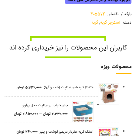
بارکد / انقضاء :
405574
دسته:
اسکرچر گربه
,
گربه
کاربران این محصولات را نیز خریداری کرده اند
محصولات ویژه
لانه 3 کاره باس نیناپت (همه رنگها)
5,330,000
تومان
جای خواب یو نیناپت مدل پراوو
–
2,330,000
تومان
2,950,000
تومان
اسنک گربه مغزدار دریمیز گوشت و پنیر
240,000
تومان