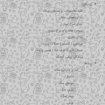
پرندگان
کلیه محصولات و غذاهای پرنده
غذای طوطی سانان
غذای مرغ مینا
عروس هلندی و مرغ عشق
غذای قناری
ویتامین | کلسیم | سرلاک پرنده
اسباب بازی | ظرف غذا | قفس پرنده
پرندگان زینتی کوچک
برندها
غذای خارجی سگ
اکسل
اویمال سگ
بابین سگ
بیفار سگ
بوش