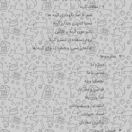
مقالات گربه
صفر تا صد نگهداری گربه ها
مسواک زدن دندان گربه
تاثیر موی گربه بر نازایی
لزوم استفاده از کنسرو گربه
غذاهای سمی و خطرناک برای گربه ها
سایرمنوها
درباره ما
تماس با ما
تخفیف ویژه
قوانین و مقررات
غذا وزن بالا
انتقادات و پیشنهادات
امداد حیوانات
پیگیری سفارش
حساب کاربری