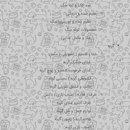
ضد کک و کنه سگ
عقیم شده و درمانی
عقیم شده و یورینری سگ
محصولات توله سگ
غذا و مکمل غذایی
گربه
غذا | کنسرو | تشویقی | مکمل
غذای خشک گربه
غذای مرطوب، کنسرو و پوچ گربه
تشویقی گربه | بستنی گربه
مالت و مکمل تقویتی گربه
ظرف | قلاده | اسباب بازی | باکس
ظرف آب و غذای گربه
لوازم حمل و نقل گربه
قلاده گربه | پاپیون گربه
اسباب بازی گربه