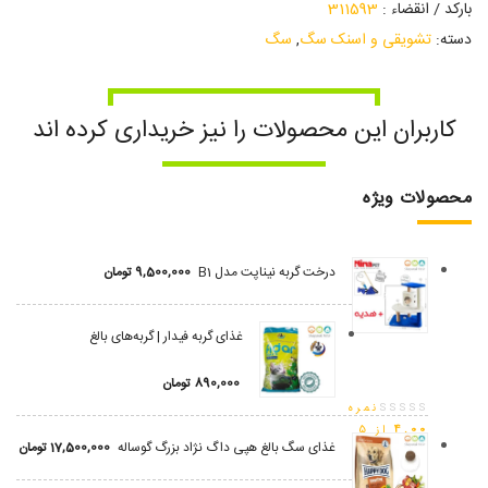
بارکد / انقضاء :
311593
دسته:
تشویقی و اسنک سگ
,
سگ
کاربران این محصولات را نیز خریداری کرده اند
محصولات ویژه
درخت گربه نیناپت مدل B1
9,500,000
تومان
غذای گربه فیدار | گربه‌های بالغ
890,000
تومان
نمره
4.00
از 5
غذای سگ بالغ هپی داگ نژاد بزرگ گوساله
17,500,000
تومان