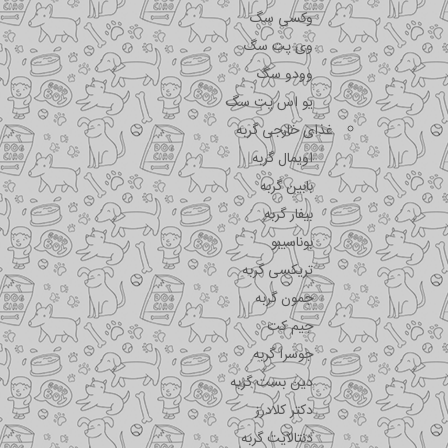
وکسی سگ
وی پت سگ
وودو سگ
یو اس پت سگ
غذای خارجی گربه
اویمال گربه
بابین گربه
بیفار گربه
بوناسیبو
تریکسی گربه
جمون گربه
جیم کت
جوسرا گربه
دین بست گربه
دکتر کلادرز
دنتالایت گربه