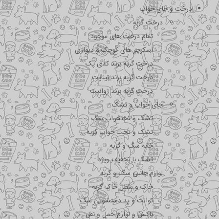
درخت و جای خواب
درخت گربه
تمام درخت های موجود
اسکرچر های کوچک و دیواری
درخت گربه برند کدی پک
درخت گربه برند نیناپت
درخت گربه برند ژوانیت
جای خواب و تشک
تشک و تختحواب سگ
تشک و تخت خواب گربه
خانه سگ و گربه
تشک با تخفیف ویژه
لوازم جانبی سگ و گربه
خاک و سطل خاک گربه
توالت و پد دستشویی سگ
باکس و لوازم حمل و نقل