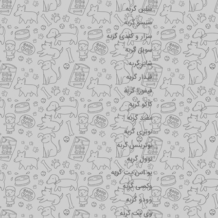
سلبن گربه
سنسو گربه
سزار و کندی گربه
سویل گربه
شایر گربه
فیدار گربه
فیفورا گربه
کاکو گربه
مفید گربه
نوتری گربه
نوترینس گربه
نوول گربه
یو اس پت گربه
وکسی گربه
وودو گربه
وی پت گربه