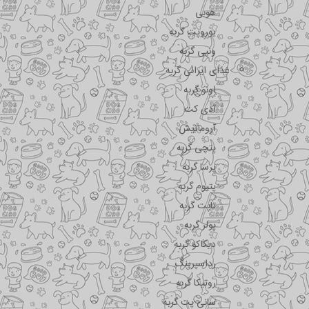
هوبی
یوروپت گربه
ونپی گربه
غذای ایرانی گربه
اونو گربه
آدی کت
آروماتیش
پتچی گربه
پرسا گربه
پتیوم گربه
تاپت گربه
پولر گربه
دیکاکو گربه
رداسپرینگ
روتیکا گربه
سانی پت گربه