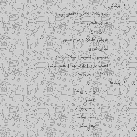
پرندگان
کلیه محصولات و غذاهای پرنده
غذای طوطی سانان
غذای مرغ مینا
عروس هلندی و مرغ عشق
غذای قناری
ویتامین | کلسیم | سرلاک پرنده
اسباب بازی | ظرف غذا | قفس پرنده
پرندگان زینتی کوچک
برندها
غذای خارجی سگ
اکسل
اویمال سگ
بابین سگ
بیفار سگ
بوش