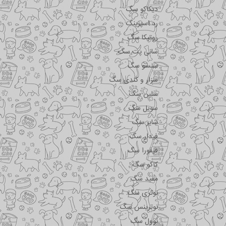
دیکاکو سگ
رد اسپرینگ
روتیکا سگ
سانی پت سگ
سنسو سگ
سزار و کندی سگ
سلبن سگ
سویل سگ
شایر سگ
فیدار سگ
فیفورا سگ
کاکو سگ
مفید سگ
نوتری سگ
نوترینس سگ
نوول سگ