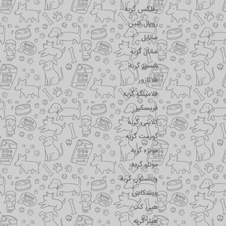
رفلکس گربه
رویال کنین
سانابل
سانال گربه
شسیر گربه
فلاتازور
فلامینگو گربه
فریسکیز
کلاینی گربه
گورمت گربه
مونژه گربه
مونلو گربه
وینستون گربه
ویسکاس
هپی کت
هیلز گربه