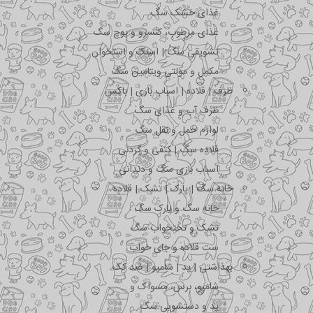
غذای خشک سگ
غذای مرطوب، کنسرو و پوچ سگ
تشویقی سگ | اسنک و استخوان
مکمل و مولتی ویتامین سگ
ظرف | قلاده | اسباب بازی | باکس
ظرف آب و غذای سگ
لوازم حمل و نقل سگ
قلاده سگ | کتفی و گردنی
اسباب بازی سگ و دندانی
خانه سگ | پارک | تشک | قلاده
خانه سگ و پارک سگ
تشک و تختخواب سگ
ست قلاده و جای خواب
بهداشتی | پد | شامپو | ضد کک
شامپو، برس، مسواک و …
پد و دستشویی سگ