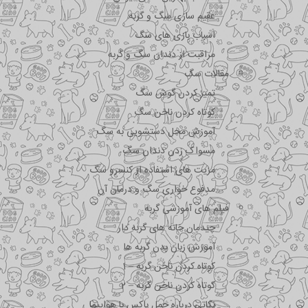
عقیم سازی سگ و گربه
اسباب بازی های سگ
مراقبت از دندان سگ و گربه
مقالات سگ
تمیز کردن گوش سگ
کوتاه کردن ناخن سگ
آموزش محل دستشویی به سگ
مسواک زدن دندان سگ
مزیت های استفاده از کنسرو سگ
مدفوع خواری سگ و درمان آن
فیلم های آموزشی گربه
چیدمان خانه های گربه دار
آموزش زبان بدن گربه ها
کوتاه کردن ناخن گربه – 1
کوتاه کردن ناخن گربه – 2
نکاتی درباره جمل باکس با هواپیما