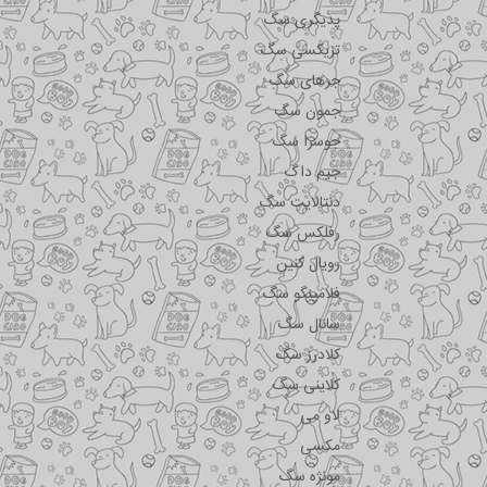
پدیگری سگ
تریکسی سگ
جرهای سگ
جمون سگ
جوسرا سگ
جیم داگ
دنتالایت سگ
رفلکس سگ
رویال کنین
فلامینگو سگ
سانال سگ
کلادرز سگ
کلاینی سگ
لاو می
مکسی
مونژه سگ