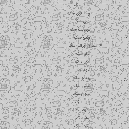
مونلو سگ
وینستون سگ
هپی داگ
یوروپت سگ
ونپی سگ
غذای ایرانی سگ
اونو سگ
آدی داگ
اروماتیش
بوفالو سگ
سلبن سگ
پتچی سگ
پرسا سگ
پتیوم سگ
پولر سگ
تاپت سگ