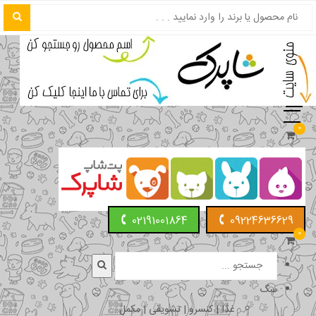
0
02191001864
09224636629
0
سگ
غذا | کنسرو | تشویقی | مکمل