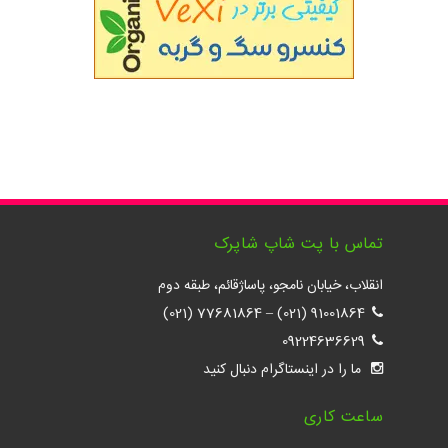
تماس با پت شاپ شاپرک
انقلاب، خیابان نامجو، پاساژقائم، طبقه دوم
77681864 (021)
–
91001864 (021)
09224636629
ما را در اینستاگرام دنبال کنید
ساعت کاری