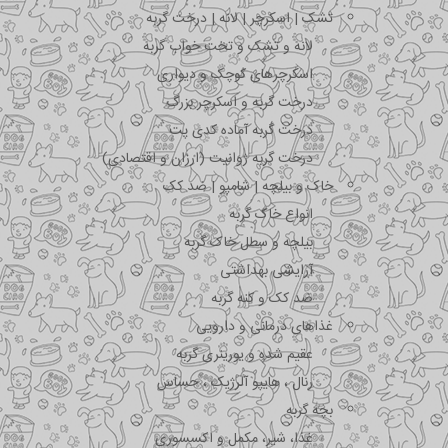
تشک | اسکرچر | لانه | درخت گربه
لانه و تشک و تخت خواب گربه
اسکرچرهای کوچک و دیواری
درخت گربه و اسکرچر بزرگ
درخت گربه آماده کدی پت
درخت گربه ژوانیت (ارزان و اقتصادی)
خاک و بیلچه | شامپو | ضد کک
انواع خاک گربه
بیلچه و سطل خاک گربه
آرایشی بهداشتی
ضد کک و کنه گربه
غذاهای درمانی و دارویی
عقیم شده و یورینری گربه
رنال ، هایپو آلرژیک ، حساس
بچه گربه
غذا، شیر، مکمل و اکسسوری