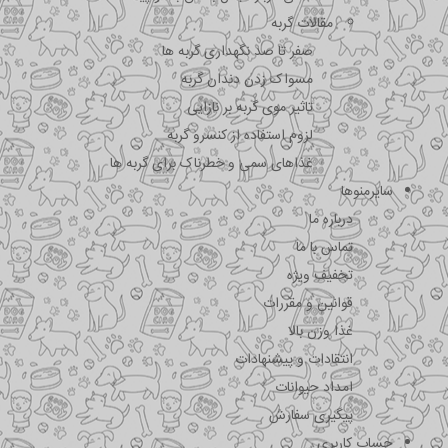
مقالات گربه
صفر تا صد نگهداری گربه ها
مسواک زدن دندان گربه
تاثیر موی گربه بر نازایی
لزوم استفاده از کنسرو گربه
غذاهای سمی و خطرناک برای گربه ها
سایرمنوها
درباره ما
تماس با ما
تخفیف ویژه
قوانین و مقررات
غذا وزن بالا
انتقادات و پیشنهادات
امداد حیوانات
پیگیری سفارش
حساب کاربری