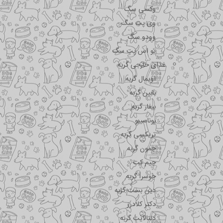
وکسی سگ
وی پت سگ
وودو سگ
یو اس پت سگ
غذای خارجی گربه
اویمال گربه
بابین گربه
بیفار گربه
بوناسیبو
تریکسی گربه
جمون گربه
جیم کت
جوسرا گربه
دین بست گربه
دکتر کلادرز
دنتالایت گربه