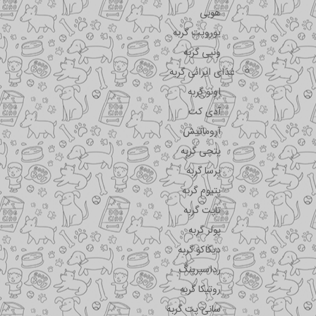
هوبی
یوروپت گربه
ونپی گربه
غذای ایرانی گربه
اونو گربه
آدی کت
آروماتیش
پتچی گربه
پرسا گربه
پتیوم گربه
تاپت گربه
پولر گربه
دیکاکو گربه
رداسپرینگ
روتیکا گربه
سانی پت گربه