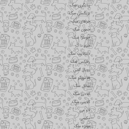
پدیگری سگ
تریکسی سگ
جرهای سگ
جمون سگ
جوسرا سگ
جیم داگ
دنتالایت سگ
رفلکس سگ
رویال کنین
فلامینگو سگ
سانال سگ
کلادرز سگ
کلاینی سگ
لاو می
مکسی
مونژه سگ