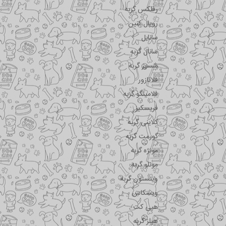
رفلکس گربه
رویال کنین
سانابل
سانال گربه
شسیر گربه
فلاتازور
فلامینگو گربه
فریسکیز
کلاینی گربه
گورمت گربه
مونژه گربه
مونلو گربه
وینستون گربه
ویسکاس
هپی کت
هیلز گربه