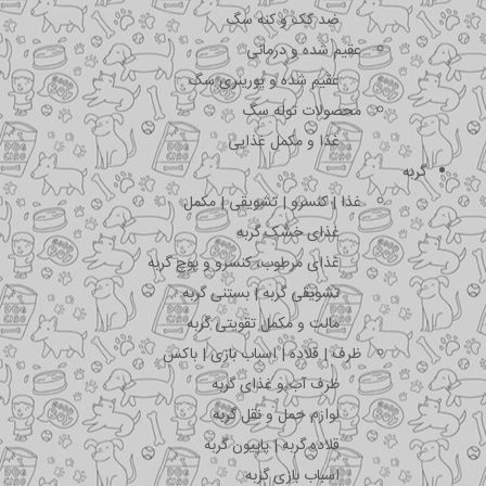
ضد کک و کنه سگ
عقیم شده و درمانی
عقیم شده و یورینری سگ
محصولات توله سگ
غذا و مکمل غذایی
گربه
غذا | کنسرو | تشویقی | مکمل
غذای خشک گربه
غذای مرطوب، کنسرو و پوچ گربه
تشویقی گربه | بستنی گربه
مالت و مکمل تقویتی گربه
ظرف | قلاده | اسباب بازی | باکس
ظرف آب و غذای گربه
لوازم حمل و نقل گربه
قلاده گربه | پاپیون گربه
اسباب بازی گربه