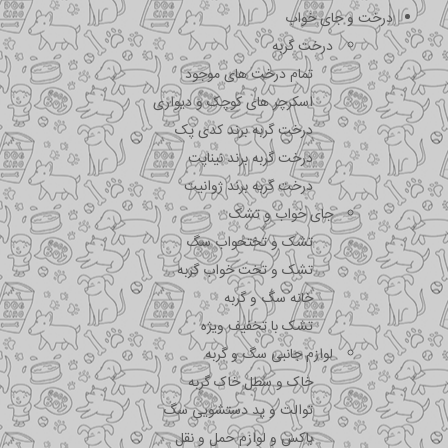
درخت و جای خواب
درخت گربه
تمام درخت های موجود
اسکرچر های کوچک و دیواری
درخت گربه برند کدی پک
درخت گربه برند نیناپت
درخت گربه برند ژوانیت
جای خواب و تشک
تشک و تختحواب سگ
تشک و تخت خواب گربه
خانه سگ و گربه
تشک با تخفیف ویژه
لوازم جانبی سگ و گربه
خاک و سطل خاک گربه
توالت و پد دستشویی سگ
باکس و لوازم حمل و نقل