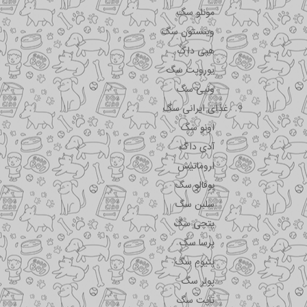
مونلو سگ
وینستون سگ
هپی داگ
یوروپت سگ
ونپی سگ
غذای ایرانی سگ
اونو سگ
آدی داگ
اروماتیش
بوفالو سگ
سلبن سگ
پتچی سگ
پرسا سگ
پتیوم سگ
پولر سگ
تاپت سگ