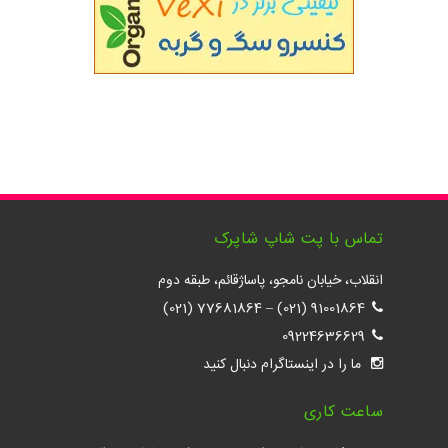
تماس با پت شاپ شاپرک
انقلاب، خیابان نامجو، پاساژقائم، طبقه دوم
77681864 (021)
–
91001864 (021)
09224636629
ما را در اینستاگرام دنبال کنید
ساعت کاری