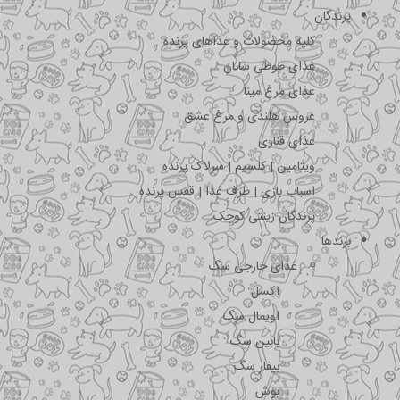
پرندگان
کلیه محصولات و غذاهای پرنده
غذای طوطی سانان
غذای مرغ مینا
عروس هلندی و مرغ عشق
غذای قناری
ویتامین | کلسیم | سرلاک پرنده
اسباب بازی | ظرف غذا | قفس پرنده
پرندگان زینتی کوچک
برندها
غذای خارجی سگ
اکسل
اویمال سگ
بابین سگ
بیفار سگ
بوش