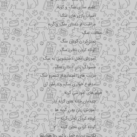
عقیم سازی سگ و گربه
اسباب بازی های سگ
مراقبت از دندان سگ و گربه
مقالات سگ
تمیز کردن گوش سگ
کوتاه کردن ناخن سگ
آموزش محل دستشویی به سگ
مسواک زدن دندان سگ
مزیت های استفاده از کنسرو سگ
مدفوع خواری سگ و درمان آن
فیلم های آموزشی گربه
چیدمان خانه های گربه دار
آموزش زبان بدن گربه ها
کوتاه کردن ناخن گربه – 1
کوتاه کردن ناخن گربه – 2
نکاتی درباره جمل باکس با هواپیما