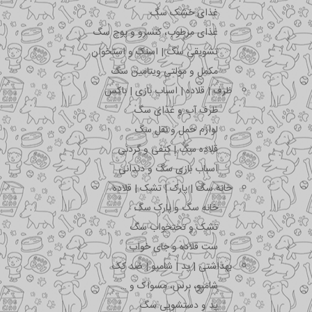
غذای خشک سگ
غذای مرطوب، کنسرو و پوچ سگ
تشویقی سگ | اسنک و استخوان
مکمل و مولتی ویتامین سگ
ظرف | قلاده | اسباب بازی | باکس
ظرف آب و غذای سگ
لوازم حمل و نقل سگ
قلاده سگ | کتفی و گردنی
اسباب بازی سگ و دندانی
خانه سگ | پارک | تشک | قلاده
خانه سگ و پارک سگ
تشک و تختخواب سگ
ست قلاده و جای خواب
بهداشتی | پد | شامپو | ضد کک
شامپو، برس، مسواک و …
پد و دستشویی سگ