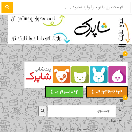
0
02191001864
09224636629
0
سگ
غذا | کنسرو | تشویقی | مکمل