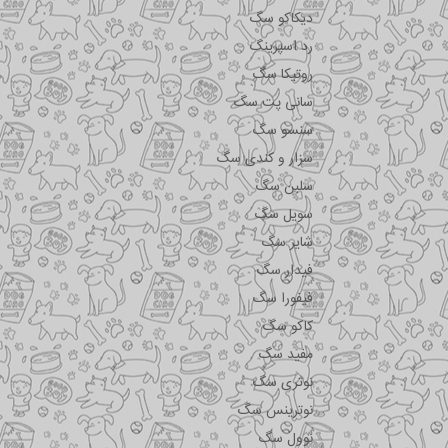
دیکاکو سگ
رد اسپرینگ
روتیکا سگ
سانی پت سگ
سنسو سگ
سزار و کندی سگ
سلبن سگ
سویل سگ
شایر سگ
فیدار سگ
فیفورا سگ
کاکو سگ
مفید سگ
نوتری سگ
نوترینس سگ
نوول سگ