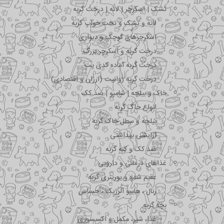
تشک | اسکرچر | لانه | درخت گربه
لانه و تشک و تخت خواب گربه
اسکرچرهای کوچک و دیواری
درخت گربه و اسکرچر بزرگ
درخت گربه آماده کدی پت
درخت گربه ژوانیت (ارزان و اقتصادی)
خاک و بیلچه | شامپو | ضد کک
انواع خاک گربه
بیلچه و سطل خاک گربه
آرایشی بهداشتی
ضد کک و کنه گربه
غذاهای درمانی و دارویی
عقیم شده و یورینری گربه
رنال ، هایپو آلرژیک ، حساس
بچه گربه
غذا، شیر، مکمل و اکسسوری