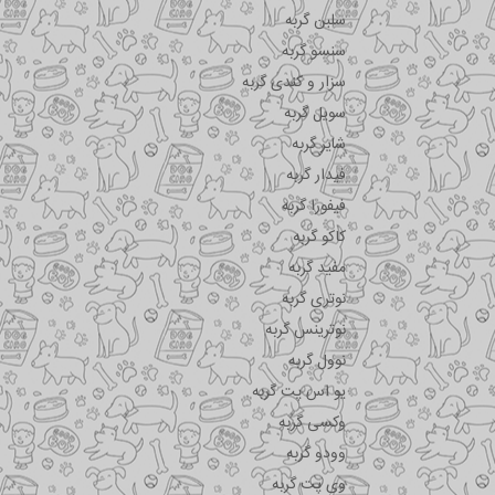
سلبن گربه
سنسو گربه
سزار و کندی گربه
سویل گربه
شایر گربه
فیدار گربه
فیفورا گربه
کاکو گربه
مفید گربه
نوتری گربه
نوترینس گربه
نوول گربه
یو اس پت گربه
وکسی گربه
وودو گربه
وی پت گربه