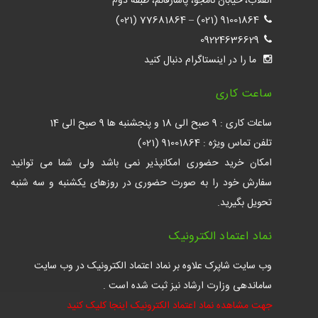
انقلاب، خیابان نامجو، پاساژقائم، طبقه دوم
77681864 (021)
–
91001864 (021)
09224636629
ما را در اینستاگرام دنبال کنید
ساعت کاری
ساعات کاری : 9 صبح الی 18 و پنجشنبه ها 9 صبح الی 14
تلفن تماس ویژه : 91001864 (021)
امکان خرید حضوری امکانپذیر نمی باشد ولی شما می توانید
سفارش خود را به صورت حضوری در روزهای یکشنبه و سه شنبه
تحویل بگیرید.
نماد اعتماد الکترونیک
وب سایت شاپرک علاوه بر نماد اعتماد الکترونیک در وب سایت
ساماندهی وزارت ارشاد نیز ثبت شده است .
جهت مشاهده نماد اعتماد الکترونیک اینجا کلیک کنید