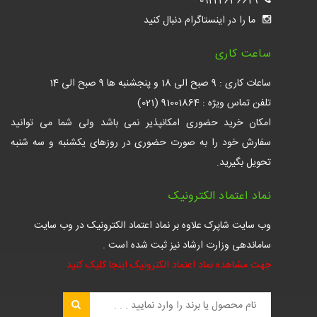
09224636629
ما را در اینستاگرام دنبال کنید
ساعت کاری
ساعات کاری : 9 صبح الی 18 و پنجشنبه ها 9 صبح الی 14
تلفن تماس ویژه : 91001864 (021)
امکان خرید حضوری امکانپذیر نمی باشد ولی شما می توانید
سفارش خود را به صورت حضوری در روزهای یکشنبه و سه شنبه
تحویل بگیرید.
نماد اعتماد الکترونیک
وب سایت شاپرک علاوه بر نماد اعتماد الکترونیک در وب سایت
ساماندهی وزارت ارشاد نیز ثبت شده است .
جهت مشاهده نماد اعتماد الکترونیک اینجا کلیک کنید