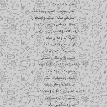
غذای خشک سگ
غذای مرطوب، کنسرو و پوچ سگ
تشویقی سگ | اسنک و استخوان
مکمل و مولتی ویتامین سگ
ظرف | قلاده | اسباب بازی | باکس
ظرف آب و غذای سگ
لوازم حمل و نقل سگ
قلاده سگ | کتفی و گردنی
اسباب بازی سگ و دندانی
خانه سگ | پارک | تشک | قلاده
خانه سگ و پارک سگ
تشک و تختخواب سگ
ست قلاده و جای خواب
بهداشتی | پد | شامپو | ضد کک
شامپو، برس، مسواک و …
پد و دستشویی سگ