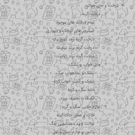
درخت و جای خواب
درخت گربه
تمام درخت های موجود
اسکرچر های کوچک و دیواری
درخت گربه برند کدی پک
درخت گربه برند نیناپت
درخت گربه برند ژوانیت
جای خواب و تشک
تشک و تختحواب سگ
تشک و تخت خواب گربه
خانه سگ و گربه
تشک با تخفیف ویژه
لوازم جانبی سگ و گربه
خاک و سطل خاک گربه
توالت و پد دستشویی سگ
باکس و لوازم حمل و نقل