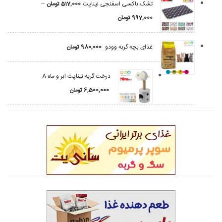
–
تشک باکسی اسفنجی نیناپت
517,000
تومان
997,000
تومان
غذای بچه گربه وودو
980,000
تومان
درخت گربه نیناپت ابر و ماه A
6,500,000
تومان