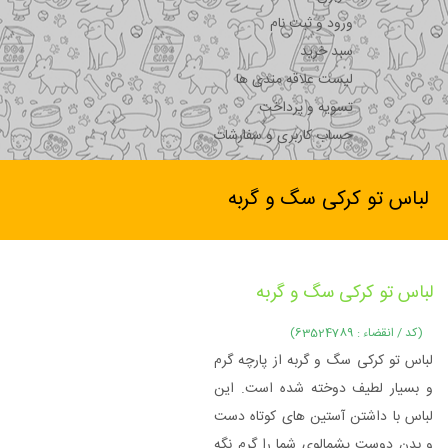
ورود و ثبت نام
سبد خرید
لیست علاقه مندی ها
تسویه و پرداخت
حساب کاربری و سفارشات
لباس تو کرکی سگ و گربه
لباس تو کرکی سگ و گربه
(کد / انقضاء : 63524789)
لباس تو کرکی سگ و گربه از پارچه گرم
و بسیار لطیف دوخته شده است. این
لباس با داشتن آستین های کوتاه دست
و بدن دوست پشمالوی شما را گرم نگه