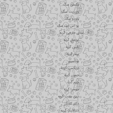
وکسی سگ
وی پت سگ
وودو سگ
یو اس پت سگ
غذای خارجی گربه
اویمال گربه
بابین گربه
بیفار گربه
بوناسیبو
تریکسی گربه
جمون گربه
جیم کت
جوسرا گربه
دین بست گربه
دکتر کلادرز
دنتالایت گربه