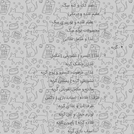
ضد کک و کنه سگ
عقیم شده و درمانی
عقیم شده و یورینری سگ
محصولات توله سگ
غذا و مکمل غذایی
گربه
غذا | کنسرو | تشویقی | مکمل
غذای خشک گربه
غذای مرطوب، کنسرو و پوچ گربه
تشویقی گربه | بستنی گربه
مالت و مکمل تقویتی گربه
ظرف | قلاده | اسباب بازی | باکس
ظرف آب و غذای گربه
لوازم حمل و نقل گربه
قلاده گربه | پاپیون گربه
اسباب بازی گربه