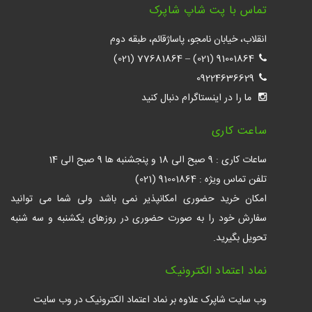
تماس با پت شاپ شاپرک
انقلاب، خیابان نامجو، پاساژقائم، طبقه دوم
77681864 (021)
–
91001864 (021)
09224636629
ما را در اینستاگرام دنبال کنید
ساعت کاری
ساعات کاری : 9 صبح الی 18 و پنجشنبه ها 9 صبح الی 14
تلفن تماس ویژه : 91001864 (021)
امکان خرید حضوری امکانپذیر نمی باشد ولی شما می توانید
سفارش خود را به صورت حضوری در روزهای یکشنبه و سه شنبه
تحویل بگیرید.
نماد اعتماد الکترونیک
وب سایت شاپرک علاوه بر نماد اعتماد الکترونیک در وب سایت