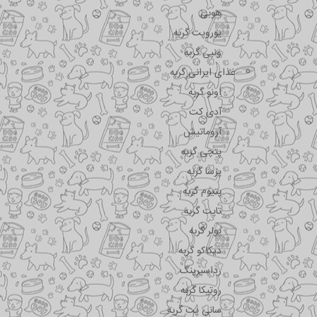
هوبی
یوروپت گربه
ونپی گربه
غذای ایرانی گربه
اونو گربه
آدی کت
آروماتیش
پتچی گربه
پرسا گربه
پتیوم گربه
تاپت گربه
پولر گربه
دیکاکو گربه
رداسپرینگ
روتیکا گربه
سانی پت گربه