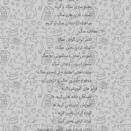
عقیم سازی سگ و گربه
اسباب بازی های سگ
مراقبت از دندان سگ و گربه
مقالات سگ
تمیز کردن گوش سگ
کوتاه کردن ناخن سگ
آموزش محل دستشویی به سگ
مسواک زدن دندان سگ
مزیت های استفاده از کنسرو سگ
مدفوع خواری سگ و درمان آن
فیلم های آموزشی گربه
چیدمان خانه های گربه دار
آموزش زبان بدن گربه ها
کوتاه کردن ناخن گربه – 1
کوتاه کردن ناخن گربه – 2
نکاتی درباره جمل باکس با هواپیما