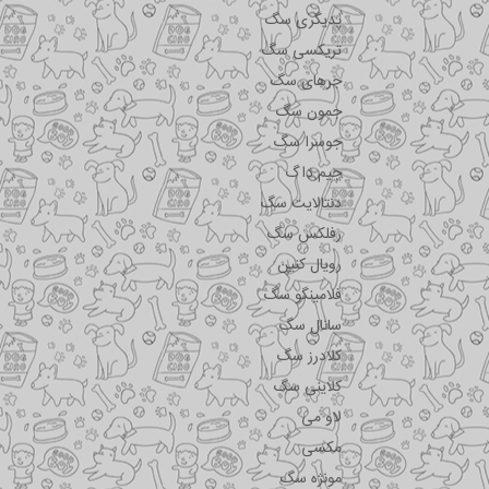
پدیگری سگ
تریکسی سگ
جرهای سگ
جمون سگ
جوسرا سگ
جیم داگ
دنتالایت سگ
رفلکس سگ
رویال کنین
فلامینگو سگ
سانال سگ
کلادرز سگ
کلاینی سگ
لاو می
مکسی
مونژه سگ