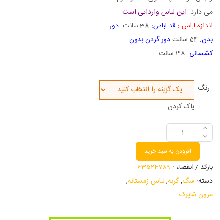
می دارد.
این لباس وارداتی است.
اندازه لباس :
قد لباس:
38 سانت
دور
بدن:
54 سانت
دور گردن بدون
کشسانی:
38 سانت
رنگ
پاک کردن
افزودن به سبد خرید
بارکد / انقضاء :
63524789
دسته:
سگ
,
گربه
,
لباس زمستانه
,
مزون شاپرک