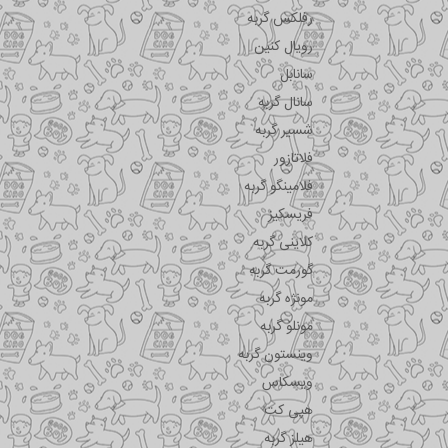
رفلکس گربه
رویال کنین
سانابل
سانال گربه
شسیر گربه
فلاتازور
فلامینگو گربه
فریسکیز
کلاینی گربه
گورمت گربه
مونژه گربه
مونلو گربه
وینستون گربه
ویسکاس
هپی کت
هیلز گربه