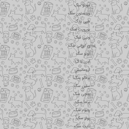
مونلو سگ
وینستون سگ
هپی داگ
یوروپت سگ
ونپی سگ
غذای ایرانی سگ
اونو سگ
آدی داگ
اروماتیش
بوفالو سگ
سلبن سگ
پتچی سگ
پرسا سگ
پتیوم سگ
پولر سگ
تاپت سگ