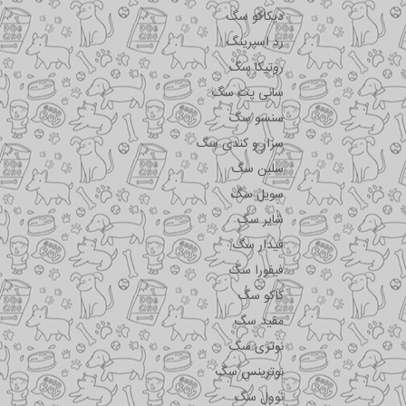
دیکاکو سگ
رد اسپرینگ
روتیکا سگ
سانی پت سگ
سنسو سگ
سزار و کندی سگ
سلبن سگ
سویل سگ
شایر سگ
فیدار سگ
فیفورا سگ
کاکو سگ
مفید سگ
نوتری سگ
نوترینس سگ
نوول سگ