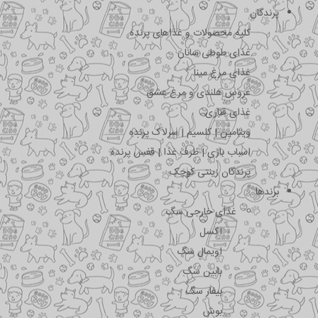
پرندگان
کلیه محصولات و غذاهای پرنده
غذای طوطی سانان
غذای مرغ مینا
عروس هلندی و مرغ عشق
غذای قناری
ویتامین | کلسیم | سرلاک پرنده
اسباب بازی | ظرف غذا | قفس پرنده
پرندگان زینتی کوچک
برندها
غذای خارجی سگ
اکسل
اویمال سگ
بابین سگ
بیفار سگ
بوش