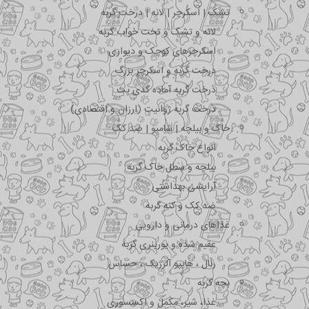
تشک | اسکرچر | لانه | درخت گربه
لانه و تشک و تخت خواب گربه
اسکرچرهای کوچک و دیواری
درخت گربه و اسکرچر بزرگ
درخت گربه آماده کدی پت
درخت گربه ژوانیت (ارزان و اقتصادی)
خاک و بیلچه | شامپو | ضد کک
انواع خاک گربه
بیلچه و سطل خاک گربه
آرایشی بهداشتی
ضد کک و کنه گربه
غذاهای درمانی و دارویی
عقیم شده و یورینری گربه
رنال ، هایپو آلرژیک ، حساس
بچه گربه
غذا، شیر، مکمل و اکسسوری