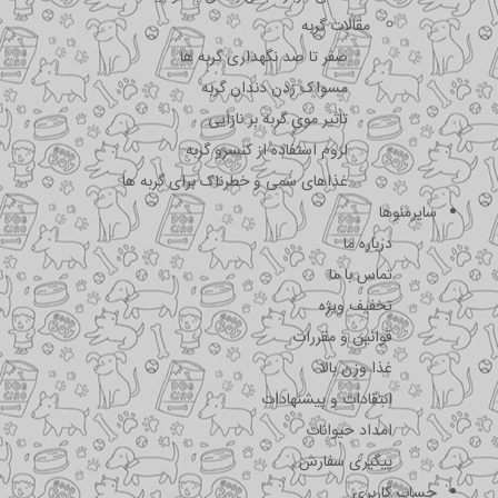
مقالات گربه
صفر تا صد نگهداری گربه ها
مسواک زدن دندان گربه
تاثیر موی گربه بر نازایی
لزوم استفاده از کنسرو گربه
غذاهای سمی و خطرناک برای گربه ها
سایرمنوها
درباره ما
تماس با ما
تخفیف ویژه
قوانین و مقررات
غذا وزن بالا
انتقادات و پیشنهادات
امداد حیوانات
پیگیری سفارش
حساب کاربری