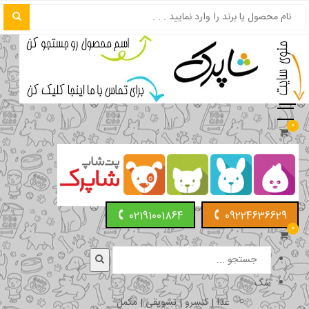
0
02191001864
09224636629
0
سگ
غذا | کنسرو | تشویقی | مکمل