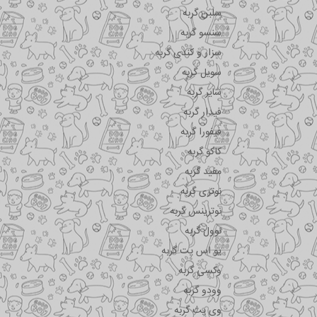
سلبن گربه
سنسو گربه
سزار و کندی گربه
سویل گربه
شایر گربه
فیدار گربه
فیفورا گربه
کاکو گربه
مفید گربه
نوتری گربه
نوترینس گربه
نوول گربه
یو اس پت گربه
وکسی گربه
وودو گربه
وی پت گربه