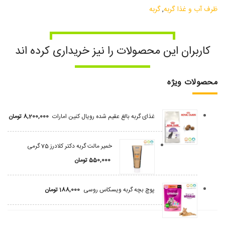
ظرف آب و غذا گربه
,
گربه
کاربران این محصولات را نیز خریداری کرده اند
محصولات ویژه
غذای گربه بالغ عقیم شده رویال کنین امارات
8,200,000
تومان
خمیر مالت گربه دکتر کلادرز 75 گرمی
550,000
تومان
پوچ بچه گربه ویسکاس روسی
188,000
تومان