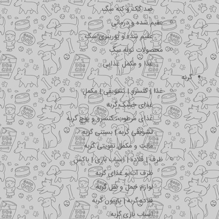
ضد کک و کنه سگ
عقیم شده و درمانی
عقیم شده و یورینری سگ
محصولات توله سگ
غذا و مکمل غذایی
گربه
غذا | کنسرو | تشویقی | مکمل
غذای خشک گربه
غذای مرطوب، کنسرو و پوچ گربه
تشویقی گربه | بستنی گربه
مالت و مکمل تقویتی گربه
ظرف | قلاده | اسباب بازی | باکس
ظرف آب و غذای گربه
لوازم حمل و نقل گربه
قلاده گربه | پاپیون گربه
اسباب بازی گربه