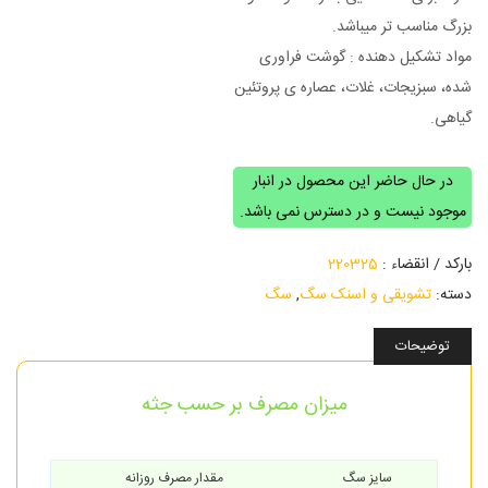
بزرگ مناسب تر میباشد.
مواد تشکیل دهنده : گوشت فراوری
شده، سبزیجات، غلات، عصاره ی پروتئین
گیاهی.
در حال حاضر این محصول در انبار
موجود نیست و در دسترس نمی باشد.
بارکد / انقضاء :
220325
دسته:
تشویقی و اسنک سگ
,
سگ
توضیحات
میزان مصرف بر حسب جثه
سایز سگ
مقدار مصرف روزانه