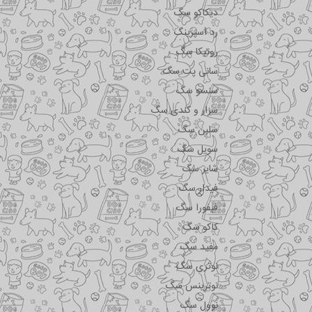
دیکاکو سگ
رد اسپرینگ
روتیکا سگ
سانی پت سگ
سنسو سگ
سزار و کندی سگ
سلبن سگ
سویل سگ
شایر سگ
فیدار سگ
فیفورا سگ
کاکو سگ
مفید سگ
نوتری سگ
نوترینس سگ
نوول سگ