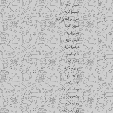
سلبن گربه
سنسو گربه
سزار و کندی گربه
سویل گربه
شایر گربه
فیدار گربه
فیفورا گربه
کاکو گربه
مفید گربه
نوتری گربه
نوترینس گربه
نوول گربه
یو اس پت گربه
وکسی گربه
وودو گربه
وی پت گربه