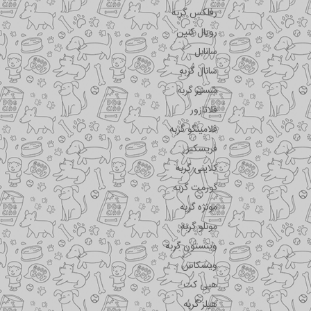
رفلکس گربه
رویال کنین
سانابل
سانال گربه
شسیر گربه
فلاتازور
فلامینگو گربه
فریسکیز
کلاینی گربه
گورمت گربه
مونژه گربه
مونلو گربه
وینستون گربه
ویسکاس
هپی کت
هیلز گربه