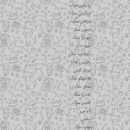
پدیگری سگ
تریکسی سگ
جرهای سگ
جمون سگ
جوسرا سگ
جیم داگ
دنتالایت سگ
رفلکس سگ
رویال کنین
فلامینگو سگ
سانال سگ
کلادرز سگ
کلاینی سگ
لاو می
مکسی
مونژه سگ