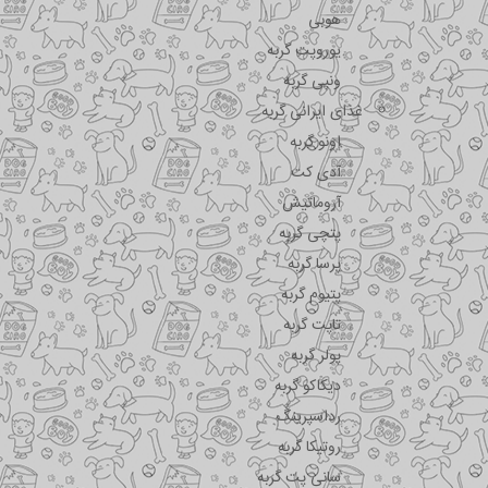
هوبی
یوروپت گربه
ونپی گربه
غذای ایرانی گربه
اونو گربه
آدی کت
آروماتیش
پتچی گربه
پرسا گربه
پتیوم گربه
تاپت گربه
پولر گربه
دیکاکو گربه
رداسپرینگ
روتیکا گربه
سانی پت گربه