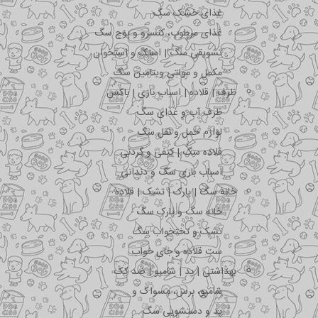
غذای خشک سگ
غذای مرطوب، کنسرو و پوچ سگ
تشویقی سگ | اسنک و استخوان
مکمل و مولتی ویتامین سگ
ظرف | قلاده | اسباب بازی | باکس
ظرف آب و غذای سگ
لوازم حمل و نقل سگ
قلاده سگ | کتفی و گردنی
اسباب بازی سگ و دندانی
خانه سگ | پارک | تشک | قلاده
خانه سگ و پارک سگ
تشک و تختخواب سگ
ست قلاده و جای خواب
بهداشتی | پد | شامپو | ضد کک
شامپو، برس، مسواک و …
پد و دستشویی سگ