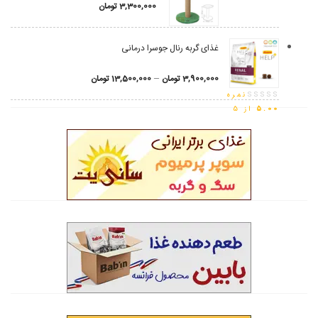
3,300,000
تومان
غذای گربه رنال جوسرا درمانی
–
3,900,000
تومان
13,500,000
تومان
نمره
5.00
از 5