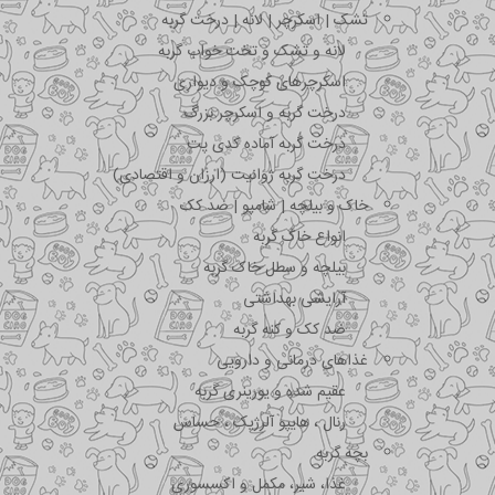
تشک | اسکرچر | لانه | درخت گربه
لانه و تشک و تخت خواب گربه
اسکرچرهای کوچک و دیواری
درخت گربه و اسکرچر بزرگ
درخت گربه آماده کدی پت
درخت گربه ژوانیت (ارزان و اقتصادی)
خاک و بیلچه | شامپو | ضد کک
انواع خاک گربه
بیلچه و سطل خاک گربه
آرایشی بهداشتی
ضد کک و کنه گربه
غذاهای درمانی و دارویی
عقیم شده و یورینری گربه
رنال ، هایپو آلرژیک ، حساس
بچه گربه
غذا، شیر، مکمل و اکسسوری