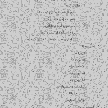
مقالات گربه
صفر تا صد نگهداری گربه ها
مسواک زدن دندان گربه
تاثیر موی گربه بر نازایی
لزوم استفاده از کنسرو گربه
غذاهای سمی و خطرناک برای گربه ها
سایرمنوها
درباره ما
تماس با ما
تخفیف ویژه
قوانین و مقررات
غذا وزن بالا
انتقادات و پیشنهادات
امداد حیوانات
پیگیری سفارش
حساب کاربری