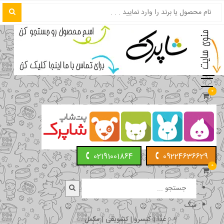
0
02191001864
09224636629
0
سگ
غذا | کنسرو | تشویقی | مکمل