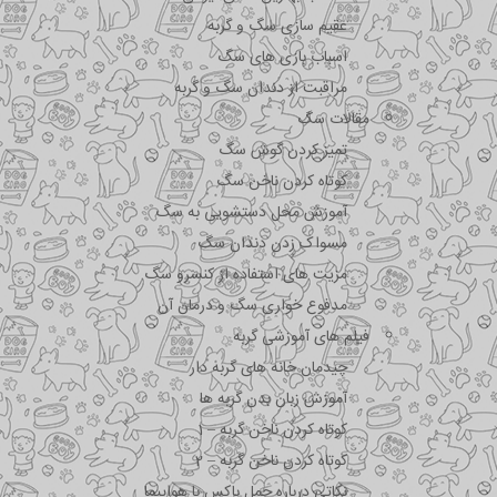
عقیم سازی سگ و گربه
اسباب بازی های سگ
مراقبت از دندان سگ و گربه
مقالات سگ
تمیز کردن گوش سگ
کوتاه کردن ناخن سگ
آموزش محل دستشویی به سگ
مسواک زدن دندان سگ
مزیت های استفاده از کنسرو سگ
مدفوع خواری سگ و درمان آن
فیلم های آموزشی گربه
چیدمان خانه های گربه دار
آموزش زبان بدن گربه ها
کوتاه کردن ناخن گربه – 1
کوتاه کردن ناخن گربه – 2
نکاتی درباره جمل باکس با هواپیما