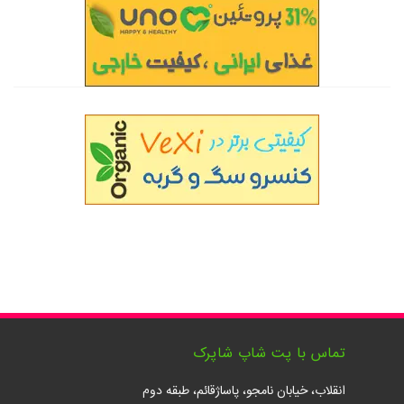
تماس با پت شاپ شاپرک
انقلاب، خیابان نامجو، پاساژقائم، طبقه دوم