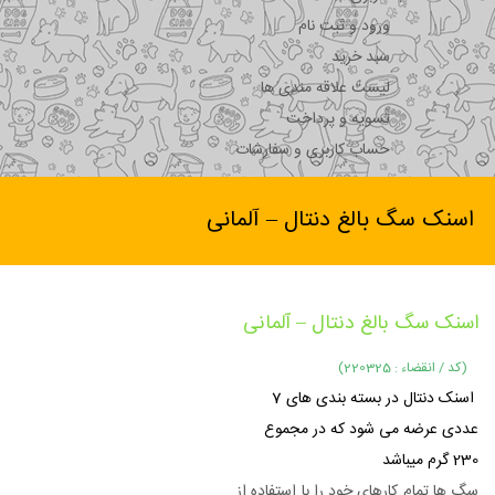
ورود و ثبت نام
سبد خرید
لیست علاقه مندی ها
تسویه و پرداخت
حساب کاربری و سفارشات
اسنک سگ بالغ دنتال – آلمانی
اسنک سگ بالغ دنتال – آلمانی
(کد / انقضاء : 220325)
اسنک دنتال در بسته بندی های 7
عددی عرضه می شود که در مجموع
230 گرم میباشد
سگ ها تمام کارهای خود را با استفاده از