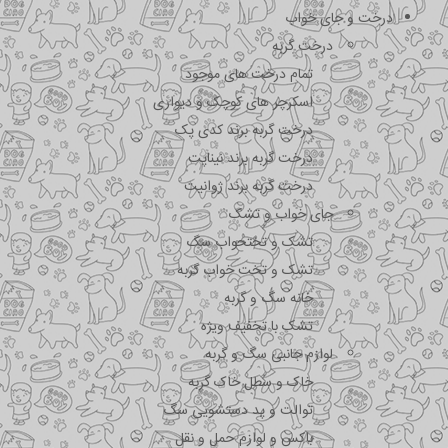
درخت و جای خواب
درخت گربه
تمام درخت های موجود
اسکرچر های کوچک و دیواری
درخت گربه برند کدی پک
درخت گربه برند نیناپت
درخت گربه برند ژوانیت
جای خواب و تشک
تشک و تختحواب سگ
تشک و تخت خواب گربه
خانه سگ و گربه
تشک با تخفیف ویژه
لوازم جانبی سگ و گربه
خاک و سطل خاک گربه
توالت و پد دستشویی سگ
باکس و لوازم حمل و نقل