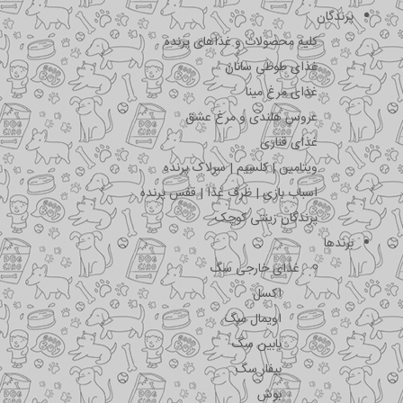
پرندگان
کلیه محصولات و غذاهای پرنده
غذای طوطی سانان
غذای مرغ مینا
عروس هلندی و مرغ عشق
غذای قناری
ویتامین | کلسیم | سرلاک پرنده
اسباب بازی | ظرف غذا | قفس پرنده
پرندگان زینتی کوچک
برندها
غذای خارجی سگ
اکسل
اویمال سگ
بابین سگ
بیفار سگ
بوش