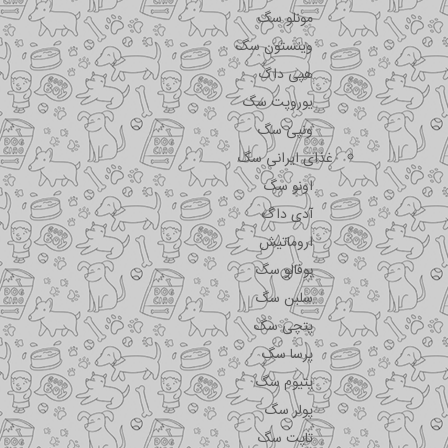
مونلو سگ
وینستون سگ
هپی داگ
یوروپت سگ
ونپی سگ
غذای ایرانی سگ
اونو سگ
آدی داگ
اروماتیش
بوفالو سگ
سلبن سگ
پتچی سگ
پرسا سگ
پتیوم سگ
پولر سگ
تاپت سگ