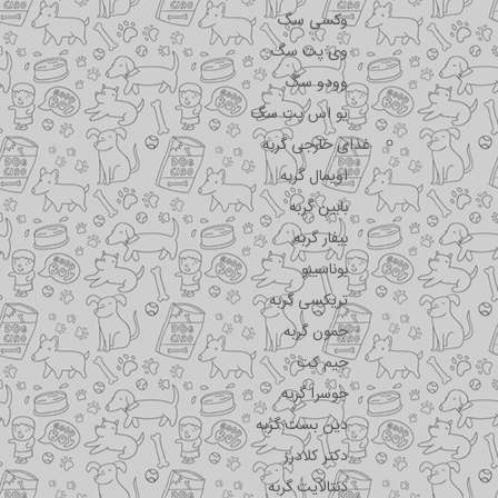
وکسی سگ
وی پت سگ
وودو سگ
یو اس پت سگ
غذای خارجی گربه
اویمال گربه
بابین گربه
بیفار گربه
بوناسیبو
تریکسی گربه
جمون گربه
جیم کت
جوسرا گربه
دین بست گربه
دکتر کلادرز
دنتالایت گربه