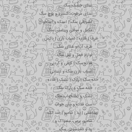
غذای خشک سگ
غذای مرطوب، کنسرو و پوچ سگ
تشویقی سگ | اسنک و استخوان
مکمل و مولتی ویتامین سگ
ظرف | قلاده | اسباب بازی | باکس
ظرف آب و غذای سگ
لوازم حمل و نقل سگ
قلاده سگ | کتفی و گردنی
اسباب بازی سگ و دندانی
خانه سگ | پارک | تشک | قلاده
خانه سگ و پارک سگ
تشک و تختخواب سگ
ست قلاده و جای خواب
بهداشتی | پد | شامپو | ضد کک
شامپو، برس، مسواک و …
پد و دستشویی سگ