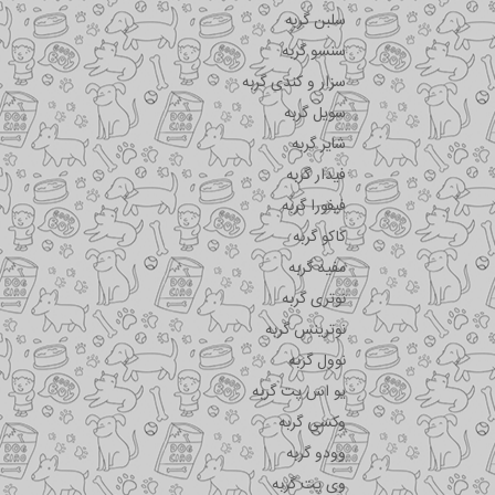
سلبن گربه
سنسو گربه
سزار و کندی گربه
سویل گربه
شایر گربه
فیدار گربه
فیفورا گربه
کاکو گربه
مفید گربه
نوتری گربه
نوترینس گربه
نوول گربه
یو اس پت گربه
وکسی گربه
وودو گربه
وی پت گربه