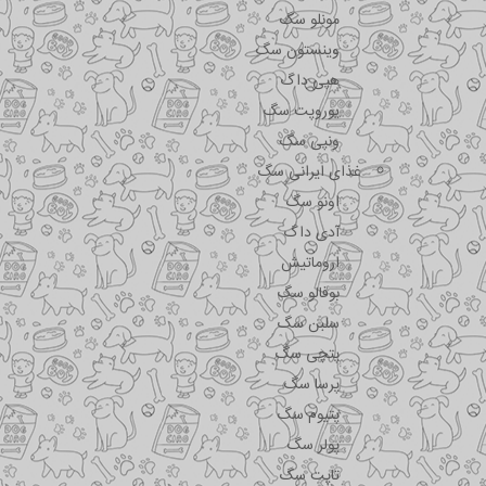
مونلو سگ
وینستون سگ
هپی داگ
یوروپت سگ
ونپی سگ
غذای ایرانی سگ
اونو سگ
آدی داگ
اروماتیش
بوفالو سگ
سلبن سگ
پتچی سگ
پرسا سگ
پتیوم سگ
پولر سگ
تاپت سگ