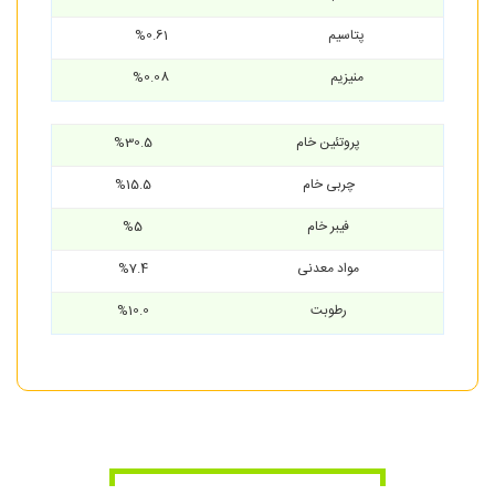
پتاسیم
%0.61
منیزیم
%0.08
پروتئین خام
%30.5
چربی خام
%15.5
فیبر خام
%5
مواد معدنی
%7.4
رطوبت
%10.0