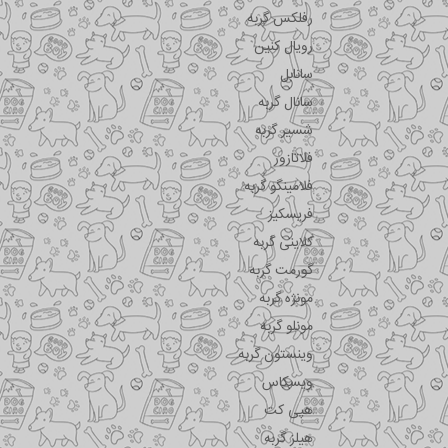
رفلکس گربه
رویال کنین
سانابل
سانال گربه
شسیر گربه
فلاتازور
فلامینگو گربه
فریسکیز
کلاینی گربه
گورمت گربه
مونژه گربه
مونلو گربه
وینستون گربه
ویسکاس
هپی کت
هیلز گربه