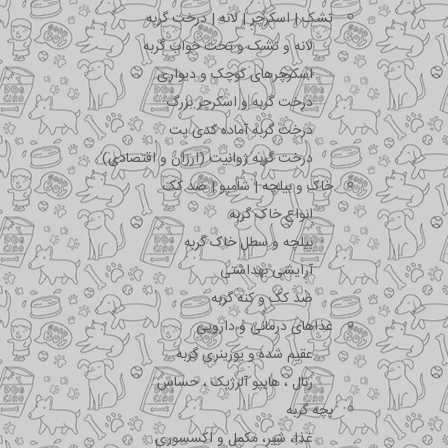
تشک | اسکرچر | لانه | درخت گربه
لانه و تشک و تخت خواب گربه
اسکرچرهای کوچک و دیواری
درخت گربه و اسکرچر بزرگ
درخت گربه آماده کدی پت
درخت گربه ژوانیت (ارزان و اقتصادی)
خاک و بیلچه | شامپو | ضد کک
انواع خاک گربه
بیلچه و سطل خاک گربه
آرایشی بهداشتی
ضد کک و کنه گربه
غذاهای درمانی و دارویی
عقیم شده و یورینری گربه
رنال ، هایپو آلرژیک ، حساس
بچه گربه
غذا، شیر، مکمل و اکسسوری