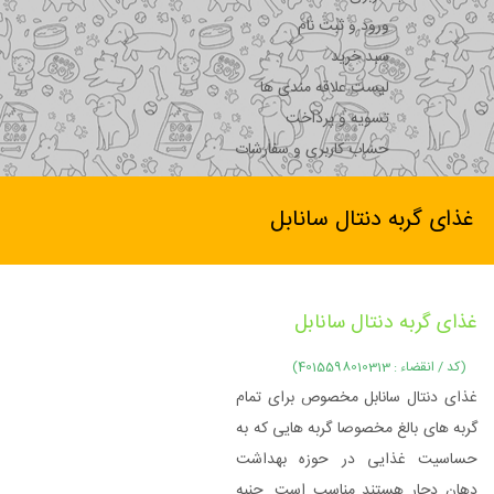
ورود و ثبت نام
سبد خرید
لیست علاقه مندی ها
تسویه و پرداخت
حساب کاربری و سفارشات
غذای گربه دنتال سانابل
غذای گربه دنتال سانابل
(کد / انقضاء : 4015598010313)
غذای دنتال سانابل مخصوص برای تمام
گربه های بالغ مخصوصا گربه هایی که به
حساسیت غذایی در حوزه بهداشت
دهان دچار هستند مناسب است. جنبه