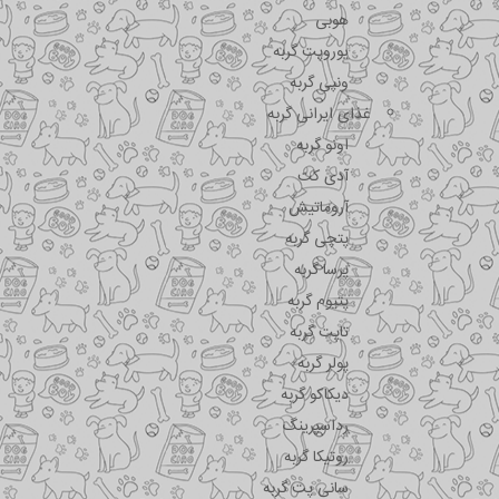
هوبی
یوروپت گربه
ونپی گربه
غذای ایرانی گربه
اونو گربه
آدی کت
آروماتیش
پتچی گربه
پرسا گربه
پتیوم گربه
تاپت گربه
پولر گربه
دیکاکو گربه
رداسپرینگ
روتیکا گربه
سانی پت گربه