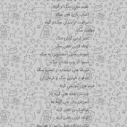
عقیم سازی سگ و گربه
اسباب بازی های سگ
مراقبت از دندان سگ و گربه
مقالات سگ
تمیز کردن گوش سگ
کوتاه کردن ناخن سگ
آموزش محل دستشویی به سگ
مسواک زدن دندان سگ
مزیت های استفاده از کنسرو سگ
مدفوع خواری سگ و درمان آن
فیلم های آموزشی گربه
چیدمان خانه های گربه دار
آموزش زبان بدن گربه ها
کوتاه کردن ناخن گربه – 1
کوتاه کردن ناخن گربه – 2
نکاتی درباره جمل باکس با هواپیما