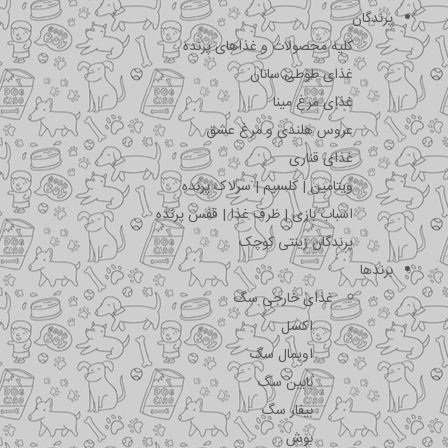
پرندگان
کلیه محصولات و غذاهای پرنده
غذای طوطی سانان
غذای مرغ مینا
عروس هلندی و مرغ عشق
غذای قناری
ویتامین | کلسیم | سرلاک پرنده
اسباب بازی | ظرف غذا | قفس پرنده
پرندگان زینتی کوچک
برندها
غذای خارجی سگ
اکسل
اویمال سگ
بابین سگ
بیفار سگ
بوش