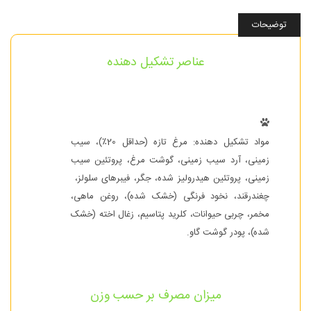
توضیحات
عناصر تشکیل دهنده
مواد تشکیل دهنده: مرغ تازه (حداقل 20٪)، سیب
زمینی، آرد سیب زمینی، گوشت مرغ، پروتئین سیب
زمینی، پروتئین هیدرولیز شده، جگر، فیبرهای سلولز،
چغندرقند، نخود فرنگی (خشک شده)، روغن ماهی،
مخمر، چربی حیوانات، کلرید پتاسیم، زغال اخته (خشک
شده)، پودر گوشت گاو.
میزان مصرف بر حسب وزن