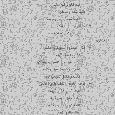
ضد کک و کنه سگ
عقیم شده و درمانی
عقیم شده و یورینری سگ
محصولات توله سگ
غذا و مکمل غذایی
گربه
غذا | کنسرو | تشویقی | مکمل
غذای خشک گربه
غذای مرطوب، کنسرو و پوچ گربه
تشویقی گربه | بستنی گربه
مالت و مکمل تقویتی گربه
ظرف | قلاده | اسباب بازی | باکس
ظرف آب و غذای گربه
لوازم حمل و نقل گربه
قلاده گربه | پاپیون گربه
اسباب بازی گربه