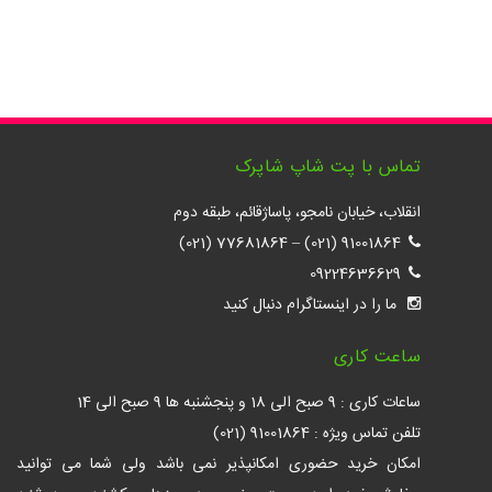
تماس با پت شاپ شاپرک
انقلاب، خیابان نامجو، پاساژقائم، طبقه دوم
77681864 (021)
–
91001864 (021)
09224636629
ما را در اینستاگرام دنبال کنید
ساعت کاری
ساعات کاری : 9 صبح الی 18 و پنجشنبه ها 9 صبح الی 14
تلفن تماس ویژه : 91001864 (021)
امکان خرید حضوری امکانپذیر نمی باشد ولی شما می توانید