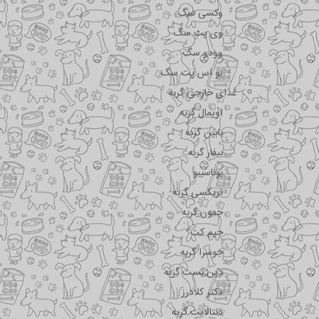
وکسی سگ
وی پت سگ
وودو سگ
یو اس پت سگ
غذای خارجی گربه
اویمال گربه
بابین گربه
بیفار گربه
بوناسیبو
تریکسی گربه
جمون گربه
جیم کت
جوسرا گربه
دین بست گربه
دکتر کلادرز
دنتالایت گربه