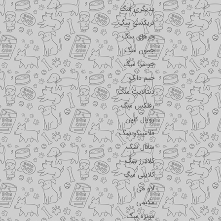
پدیگری سگ
تریکسی سگ
جرهای سگ
جمون سگ
جوسرا سگ
جیم داگ
دنتالایت سگ
رفلکس سگ
رویال کنین
فلامینگو سگ
سانال سگ
کلادرز سگ
کلاینی سگ
لاو می
مکسی
مونژه سگ