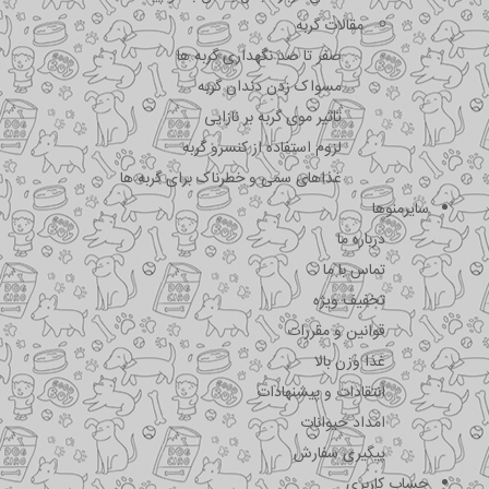
مقالات گربه
صفر تا صد نگهداری گربه ها
مسواک زدن دندان گربه
تاثیر موی گربه بر نازایی
لزوم استفاده از کنسرو گربه
غذاهای سمی و خطرناک برای گربه ها
سایرمنوها
درباره ما
تماس با ما
تخفیف ویژه
قوانین و مقررات
غذا وزن بالا
انتقادات و پیشنهادات
امداد حیوانات
پیگیری سفارش
حساب کاربری