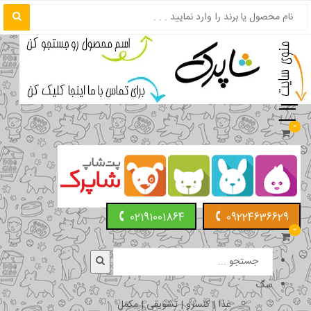
0
02191001864
09224636629
0
سگ
غذا | کنسرو | تشویقی | مکمل