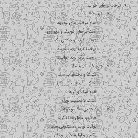
درخت و جای خواب
درخت گربه
تمام درخت های موجود
اسکرچر های کوچک و دیواری
درخت گربه برند کدی پک
درخت گربه برند نیناپت
درخت گربه برند ژوانیت
جای خواب و تشک
تشک و تختحواب سگ
تشک و تخت خواب گربه
خانه سگ و گربه
تشک با تخفیف ویژه
لوازم جانبی سگ و گربه
خاک و سطل خاک گربه
توالت و پد دستشویی سگ
باکس و لوازم حمل و نقل