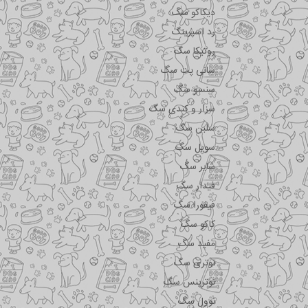
دیکاکو سگ
رد اسپرینگ
روتیکا سگ
سانی پت سگ
سنسو سگ
سزار و کندی سگ
سلبن سگ
سویل سگ
شایر سگ
فیدار سگ
فیفورا سگ
کاکو سگ
مفید سگ
نوتری سگ
نوترینس سگ
نوول سگ