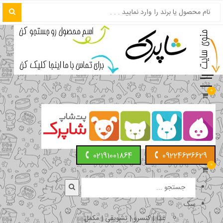
0
02191001864
09224636629
0
سگ
غذا | کنسرو | تشویقی | مکمل