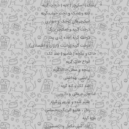
تشک | اسکرچر | لانه | درخت گربه
لانه و تشک و تخت خواب گربه
اسکرچرهای کوچک و دیواری
درخت گربه و اسکرچر بزرگ
درخت گربه آماده کدی پت
درخت گربه ژوانیت (ارزان و اقتصادی)
خاک و بیلچه | شامپو | ضد کک
انواع خاک گربه
بیلچه و سطل خاک گربه
آرایشی بهداشتی
ضد کک و کنه گربه
غذاهای درمانی و دارویی
عقیم شده و یورینری گربه
رنال ، هایپو آلرژیک ، حساس
بچه گربه
غذا، شیر، مکمل و اکسسوری