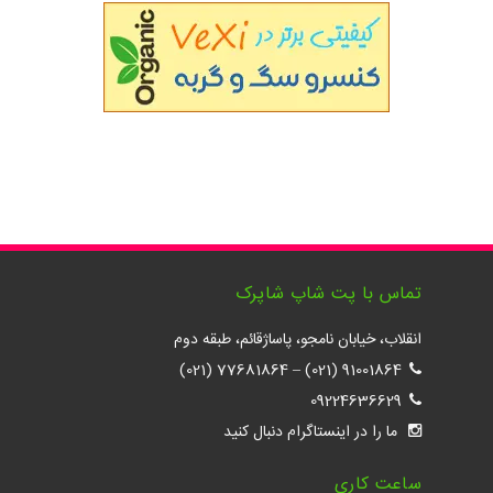
تماس با پت شاپ شاپرک
انقلاب، خیابان نامجو، پاساژقائم، طبقه دوم
77681864 (021)
–
91001864 (021)
09224636629
ما را در اینستاگرام دنبال کنید
ساعت کاری