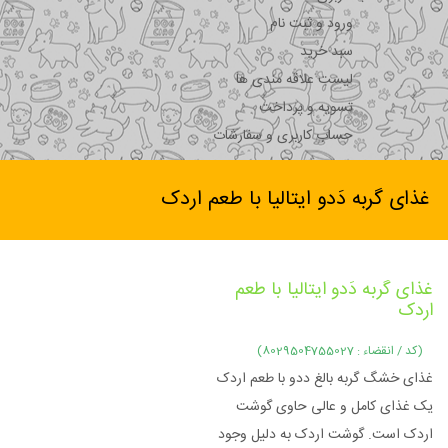
ورود و ثبت نام
سبد خرید
لیست علاقه مندی ها
تسویه و پرداخت
حساب کاربری و سفارشات
غذای گربه دَدو ایتالیا با طعم اردک
غذای گربه دَدو ایتالیا با طعم
اردک
(کد / انقضاء : 8029504755027)
غذای خشگ گربه بالغ ددو با طعم اردک
یک غذای کامل و عالی حاوی گوشت
اردک است. گوشت اردک به دلیل وجود