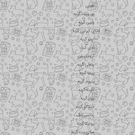
هوبی
یوروپت گربه
ونپی گربه
غذای ایرانی گربه
اونو گربه
آدی کت
آروماتیش
پتچی گربه
پرسا گربه
پتیوم گربه
تاپت گربه
پولر گربه
دیکاکو گربه
رداسپرینگ
روتیکا گربه
سانی پت گربه