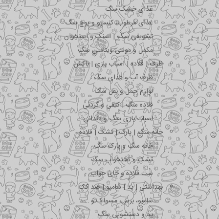
غذای خشک سگ
غذای مرطوب، کنسرو و پوچ سگ
تشویقی سگ | اسنک و استخوان
مکمل و مولتی ویتامین سگ
ظرف | قلاده | اسباب بازی | باکس
ظرف آب و غذای سگ
لوازم حمل و نقل سگ
قلاده سگ | کتفی و گردنی
اسباب بازی سگ و دندانی
خانه سگ | پارک | تشک | قلاده
خانه سگ و پارک سگ
تشک و تختخواب سگ
ست قلاده و جای خواب
بهداشتی | پد | شامپو | ضد کک
شامپو، برس، مسواک و …
پد و دستشویی سگ