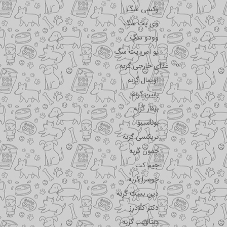
وکسی سگ
وی پت سگ
وودو سگ
یو اس پت سگ
غذای خارجی گربه
اویمال گربه
بابین گربه
بیفار گربه
بوناسیبو
تریکسی گربه
جمون گربه
جیم کت
جوسرا گربه
دین بست گربه
دکتر کلادرز
دنتالایت گربه