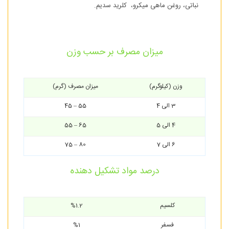
نباتی، روغن ماهی میکرو، کلرید سدیم.
میزان مصرف بر حسب وزن
وزن (کیلوگرم)
میزان مصرف (گرم)
3 الی 4
55 – 45
4 الی 5
65 – 55
6 الی 7
80 – 75
درصد مواد تشکیل دهنده
کلسیم
%1.2
فسفر
%1