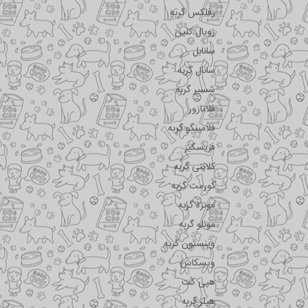
رفلکس گربه
رویال کنین
سانابل
سانال گربه
شسیر گربه
فلاتازور
فلامینگو گربه
فریسکیز
کلاینی گربه
گورمت گربه
مونژه گربه
مونلو گربه
وینستون گربه
ویسکاس
هپی کت
هیلز گربه