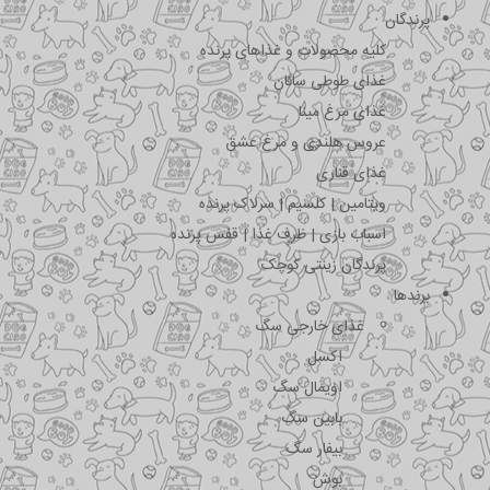
پرندگان
کلیه محصولات و غذاهای پرنده
غذای طوطی سانان
غذای مرغ مینا
عروس هلندی و مرغ عشق
غذای قناری
ویتامین | کلسیم | سرلاک پرنده
اسباب بازی | ظرف غذا | قفس پرنده
پرندگان زینتی کوچک
برندها
غذای خارجی سگ
اکسل
اویمال سگ
بابین سگ
بیفار سگ
بوش