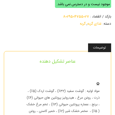
موجود نیست و در دسترس نمی باشد.
بارکد / انقضاء :
8029504755027
دسته:
غذای گربه
,
گربه
توضیحات
عناصر تشکیل دهنده
مواد اولیه : گوشت سفید (32٪) ، گوشت اردک (5٪) ،
ذرت ، روغن مرغ ، هیدرولیز پروتئین های حیوانی (6٪)
، برنج ، عصاره پروتئین حیوانی (3٪) ، تخم مرغ خشک
( 5٪) ، مخمر خشک شیر (2٪) ، خمیر کاسنی ، روغن