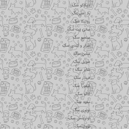
دیکاکو سگ
رد اسپرینگ
روتیکا سگ
سانی پت سگ
سنسو سگ
سزار و کندی سگ
سلبن سگ
سویل سگ
شایر سگ
فیدار سگ
فیفورا سگ
کاکو سگ
مفید سگ
نوتری سگ
نوترینس سگ
نوول سگ