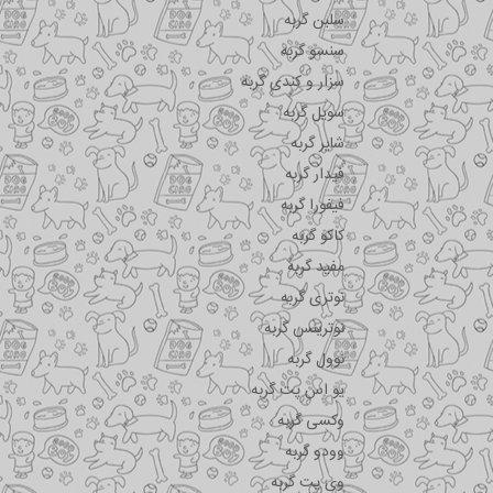
سلبن گربه
سنسو گربه
سزار و کندی گربه
سویل گربه
شایر گربه
فیدار گربه
فیفورا گربه
کاکو گربه
مفید گربه
نوتری گربه
نوترینس گربه
نوول گربه
یو اس پت گربه
وکسی گربه
وودو گربه
وی پت گربه