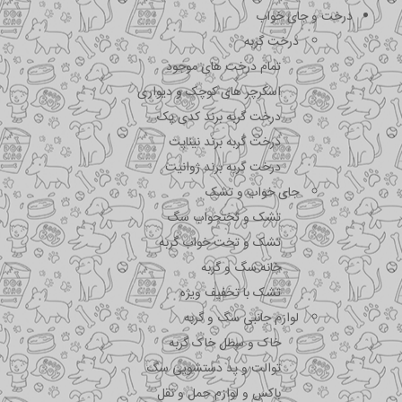
درخت و جای خواب
درخت گربه
تمام درخت های موجود
اسکرچر های کوچک و دیواری
درخت گربه برند کدی پک
درخت گربه برند نیناپت
درخت گربه برند ژوانیت
جای خواب و تشک
تشک و تختحواب سگ
تشک و تخت خواب گربه
خانه سگ و گربه
تشک با تخفیف ویژه
لوازم جانبی سگ و گربه
خاک و سطل خاک گربه
توالت و پد دستشویی سگ
باکس و لوازم حمل و نقل