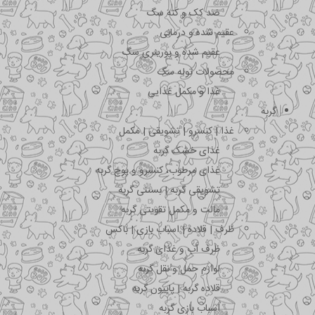
ضد کک و کنه سگ
عقیم شده و درمانی
عقیم شده و یورینری سگ
محصولات توله سگ
غذا و مکمل غذایی
گربه
غذا | کنسرو | تشویقی | مکمل
غذای خشک گربه
غذای مرطوب، کنسرو و پوچ گربه
تشویقی گربه | بستنی گربه
مالت و مکمل تقویتی گربه
ظرف | قلاده | اسباب بازی | باکس
ظرف آب و غذای گربه
لوازم حمل و نقل گربه
قلاده گربه | پاپیون گربه
اسباب بازی گربه