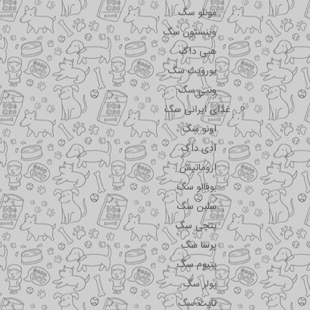
مونلو سگ
وینستون سگ
هپی داگ
یوروپت سگ
ونپی سگ
غذای ایرانی سگ
اونو سگ
آدی داگ
اروماتیش
بوفالو سگ
سلبن سگ
پتچی سگ
پرسا سگ
پتیوم سگ
پولر سگ
تاپت سگ