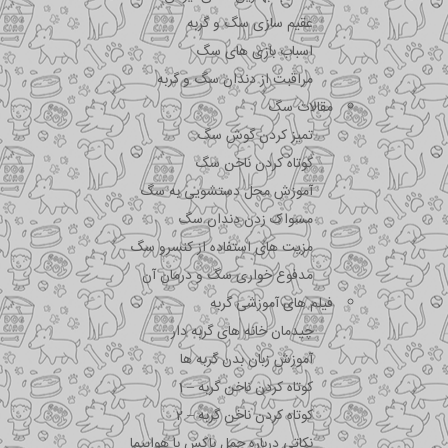
عقیم سازی سگ و گربه
اسباب بازی های سگ
مراقبت از دندان سگ و گربه
مقالات سگ
تمیز کردن گوش سگ
کوتاه کردن ناخن سگ
آموزش محل دستشویی به سگ
مسواک زدن دندان سگ
مزیت های استفاده از کنسرو سگ
مدفوع خواری سگ و درمان آن
فیلم های آموزشی گربه
چیدمان خانه های گربه دار
آموزش زبان بدن گربه ها
کوتاه کردن ناخن گربه – 1
کوتاه کردن ناخن گربه – 2
نکاتی درباره جمل باکس با هواپیما