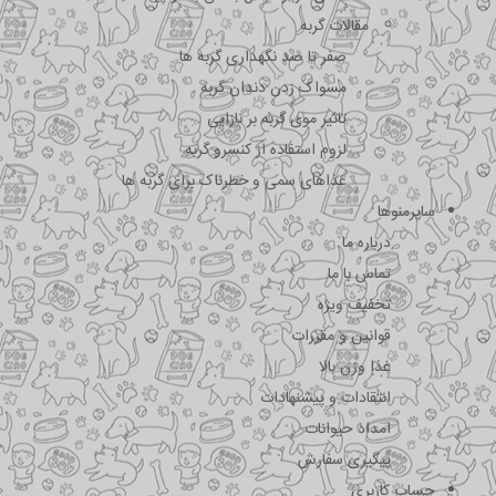
مقالات گربه
صفر تا صد نگهداری گربه ها
مسواک زدن دندان گربه
تاثیر موی گربه بر نازایی
لزوم استفاده از کنسرو گربه
غذاهای سمی و خطرناک برای گربه ها
سایرمنوها
درباره ما
تماس با ما
تخفیف ویژه
قوانین و مقررات
غذا وزن بالا
انتقادات و پیشنهادات
امداد حیوانات
پیگیری سفارش
حساب کاربری