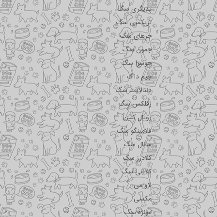
پدیگری سگ
تریکسی سگ
جرهای سگ
جمون سگ
جوسرا سگ
جیم داگ
دنتالایت سگ
رفلکس سگ
رویال کنین
فلامینگو سگ
سانال سگ
کلادرز سگ
کلاینی سگ
لاو می
مکسی
مونژه سگ