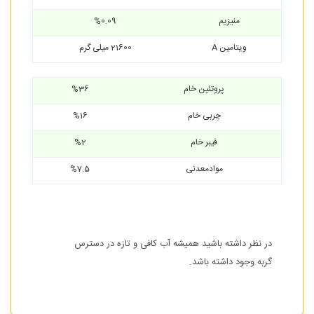
منیزیم
%0.09
ویتامین A
21600 میلی گرم
پروتئین خام
%36
چربی خام
%16
فیبر خام
%2
موادمعدنی
%7.5
در نظر داشته باشید همیشه آب کافی و تازه در دسترس
گربه وجود داشته باشد.