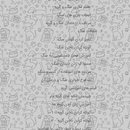
عقیم سازی سگ و گربه
اسباب بازی های سگ
مراقبت از دندان سگ و گربه
مقالات سگ
تمیز کردن گوش سگ
کوتاه کردن ناخن سگ
آموزش محل دستشویی به سگ
مسواک زدن دندان سگ
مزیت های استفاده از کنسرو سگ
مدفوع خواری سگ و درمان آن
فیلم های آموزشی گربه
چیدمان خانه های گربه دار
آموزش زبان بدن گربه ها
کوتاه کردن ناخن گربه – 1
کوتاه کردن ناخن گربه – 2
نکاتی درباره جمل باکس با هواپیما