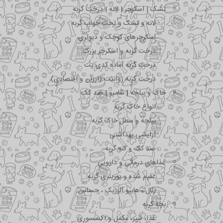
تشک | اسکرچر | لانه | درخت گربه
لانه و تشک و تخت خواب گربه
اسکرچرهای کوچک و دیواری
درخت گربه و اسکرچر بزرگ
درخت گربه آماده کدی پت
درخت گربه ژوانیت (ارزان و اقتصادی)
خاک و بیلچه | شامپو | ضد کک
انواع خاک گربه
بیلچه و سطل خاک گربه
آرایشی بهداشتی
ضد کک و کنه گربه
غذاهای درمانی و دارویی
عقیم شده و یورینری گربه
رنال ، هایپو آلرژیک ، حساس
بچه گربه
غذا، شیر، مکمل و اکسسوری