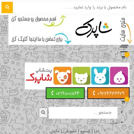
0
02191001864
09224636629
0
سگ
غذا | کنسرو | تشویقی | مکمل