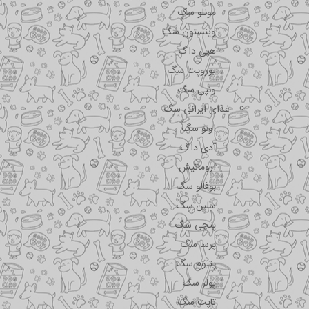
مونلو سگ
وینستون سگ
هپی داگ
یوروپت سگ
ونپی سگ
غذای ایرانی سگ
اونو سگ
آدی داگ
اروماتیش
بوفالو سگ
سلبن سگ
پتچی سگ
پرسا سگ
پتیوم سگ
پولر سگ
تاپت سگ