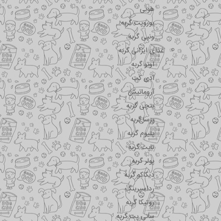
هوبی
یوروپت گربه
ونپی گربه
غذای ایرانی گربه
اونو گربه
آدی کت
آروماتیش
پتچی گربه
پرسا گربه
پتیوم گربه
تاپت گربه
پولر گربه
دیکاکو گربه
رداسپرینگ
روتیکا گربه
سانی پت گربه