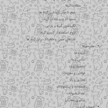
مقالات گربه
صفر تا صد نگهداری گربه ها
مسواک زدن دندان گربه
تاثیر موی گربه بر نازایی
لزوم استفاده از کنسرو گربه
غذاهای سمی و خطرناک برای گربه ها
سایرمنوها
درباره ما
تماس با ما
تخفیف ویژه
قوانین و مقررات
غذا وزن بالا
انتقادات و پیشنهادات
امداد حیوانات
پیگیری سفارش
حساب کاربری