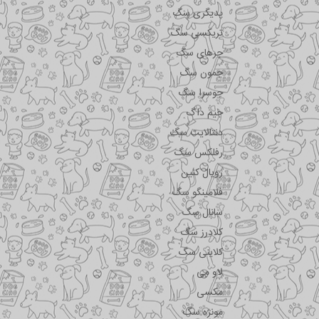
پدیگری سگ
تریکسی سگ
جرهای سگ
جمون سگ
جوسرا سگ
جیم داگ
دنتالایت سگ
رفلکس سگ
رویال کنین
فلامینگو سگ
سانال سگ
کلادرز سگ
کلاینی سگ
لاو می
مکسی
مونژه سگ