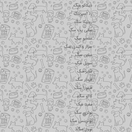
دیکاکو سگ
رد اسپرینگ
روتیکا سگ
سانی پت سگ
سنسو سگ
سزار و کندی سگ
سلبن سگ
سویل سگ
شایر سگ
فیدار سگ
فیفورا سگ
کاکو سگ
مفید سگ
نوتری سگ
نوترینس سگ
نوول سگ