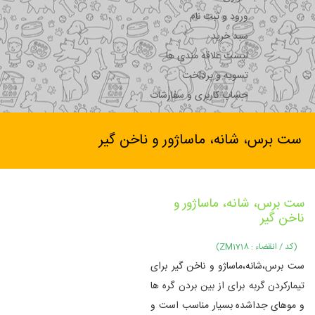
ورود و ثبت نام
سبد خرید
لیست علاقه مندی ها
تسویه و پرداخت
حساب کاربری و سفارشات
ست برس، شانه، ماساژور و ناخن گیر
ست برس، شانه، ماساژور و
ناخن گیر
(کد / انقضاء : ZM1718)
ست برس،شانه،ماساژو و ناخن گیر برای
تیمارکردن گربه برای از بین بردن گره ها
و موهای جداشده بسیار مناسب است و