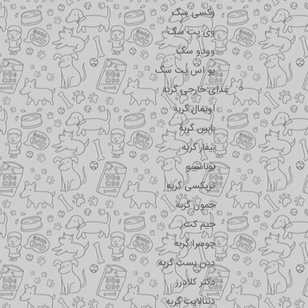
وکسی سگ
وی پت سگ
وودو سگ
یو اس پت سگ
غذای خارجی گربه
اویمال گربه
بابین گربه
بیفار گربه
بوناسیبو
تریکسی گربه
جمون گربه
جیم کت
جوسرا گربه
دین بست گربه
دکتر کلادرز
دنتالایت گربه