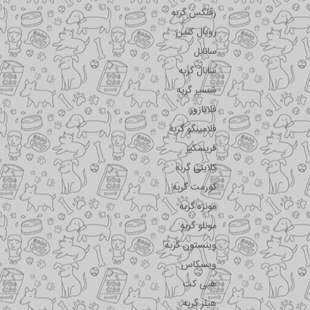
رفلکس گربه
رویال کنین
سانابل
سانال گربه
شسیر گربه
فلاتازور
فلامینگو گربه
فریسکیز
کلاینی گربه
گورمت گربه
مونژه گربه
مونلو گربه
وینستون گربه
ویسکاس
هپی کت
هیلز گربه