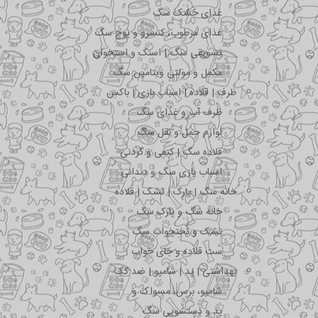
غذای خشک سگ
غذای مرطوب، کنسرو و پوچ سگ
تشویقی سگ | اسنک و استخوان
مکمل و مولتی ویتامین سگ
ظرف | قلاده | اسباب بازی | باکس
ظرف آب و غذای سگ
لوازم حمل و نقل سگ
قلاده سگ | کتفی و گردنی
اسباب بازی سگ و دندانی
خانه سگ | پارک | تشک | قلاده
خانه سگ و پارک سگ
تشک و تختخواب سگ
ست قلاده و جای خواب
بهداشتی | پد | شامپو | ضد کک
شامپو، برس، مسواک و …
پد و دستشویی سگ