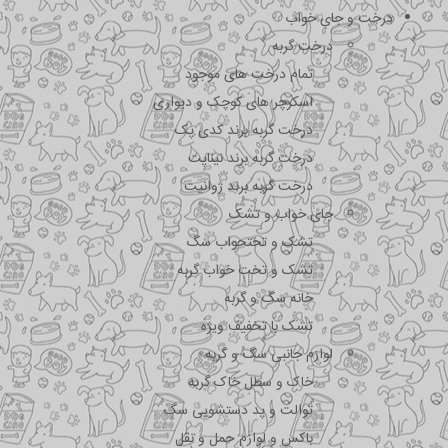
درخت و جای خواب
درخت گربه
تمام درخت های موجود
اسکرچر های کوچک و دیواری
درخت گربه برند کدی پک
درخت گربه برند نیناپت
درخت گربه برند ژوانیت
جای خواب و تشک
تشک و تختحواب سگ
تشک و تخت خواب گربه
خانه سگ و گربه
تشک با تخفیف ویژه
لوازم جانبی سگ و گربه
خاک و سطل خاک گربه
توالت و پد دستشویی سگ
باکس و لوازم حمل و نقل