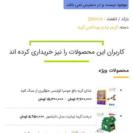
موجود نیست و در دسترس نمی باشد.
بارکد / انقضاء :
ZM1718
دسته:
گربه
,
لوازم بهداشتی گربه
کاربران این محصولات را نیز خریداری کرده اند
محصولات ویژه
غذای گربه بالغ جوسرا کولینس جلوگیری از سنگ کلیه
–
3,700,000
تومان
15,300,000
تومان
درخت گربه نیناپت مدل دایناسور
5,950,000
تومان