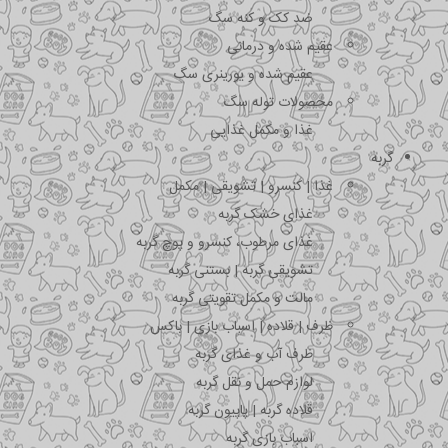
ضد کک و کنه سگ
عقیم شده و درمانی
عقیم شده و یورینری سگ
محصولات توله سگ
غذا و مکمل غذایی
گربه
غذا | کنسرو | تشویقی | مکمل
غذای خشک گربه
غذای مرطوب، کنسرو و پوچ گربه
تشویقی گربه | بستنی گربه
مالت و مکمل تقویتی گربه
ظرف | قلاده | اسباب بازی | باکس
ظرف آب و غذای گربه
لوازم حمل و نقل گربه
قلاده گربه | پاپیون گربه
اسباب بازی گربه