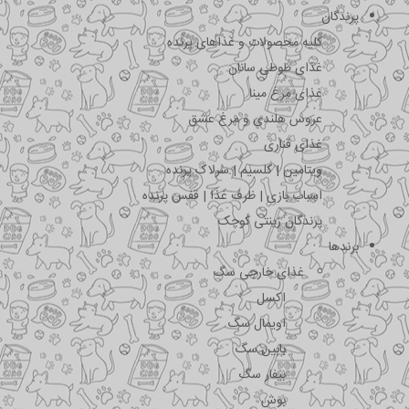
پرندگان
کلیه محصولات و غذاهای پرنده
غذای طوطی سانان
غذای مرغ مینا
عروس هلندی و مرغ عشق
غذای قناری
ویتامین | کلسیم | سرلاک پرنده
اسباب بازی | ظرف غذا | قفس پرنده
پرندگان زینتی کوچک
برندها
غذای خارجی سگ
اکسل
اویمال سگ
بابین سگ
بیفار سگ
بوش