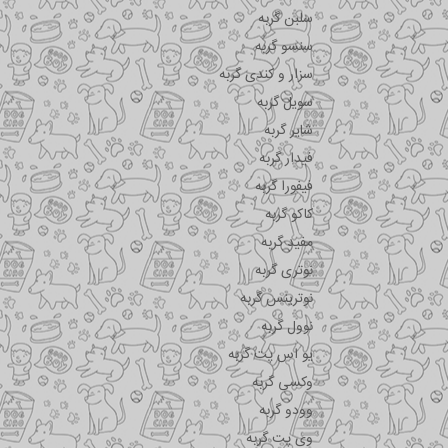
سلبن گربه
سنسو گربه
سزار و کندی گربه
سویل گربه
شایر گربه
فیدار گربه
فیفورا گربه
کاکو گربه
مفید گربه
نوتری گربه
نوترینس گربه
نوول گربه
یو اس پت گربه
وکسی گربه
وودو گربه
وی پت گربه