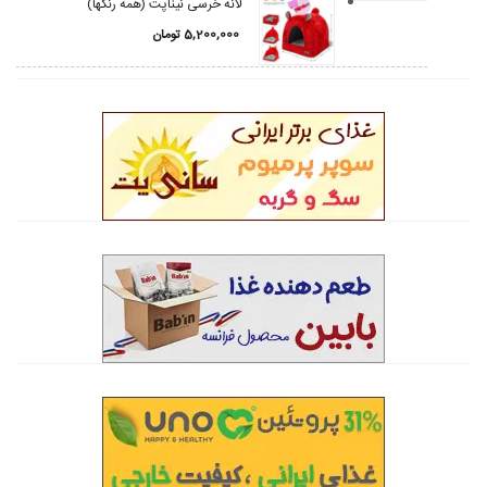
لانه خرسی نیناپت (همه رنگها)
5,200,000
تومان