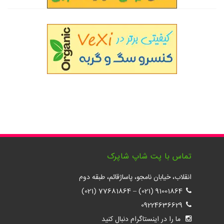
تماس با پت شاپ شاپرک
انقلاب، خیابان نامجو، پاساژقائم، طبقه دوم
77681864 (021)
–
91001864 (021)
09224636629
ما را در اینستاگرام دنبال کنید