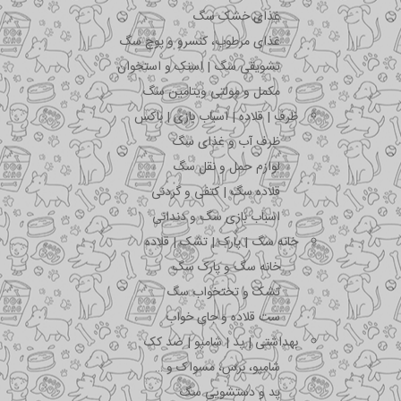
غذای خشک سگ
غذای مرطوب، کنسرو و پوچ سگ
تشویقی سگ | اسنک و استخوان
مکمل و مولتی ویتامین سگ
ظرف | قلاده | اسباب بازی | باکس
ظرف آب و غذای سگ
لوازم حمل و نقل سگ
قلاده سگ | کتفی و گردنی
اسباب بازی سگ و دندانی
خانه سگ | پارک | تشک | قلاده
خانه سگ و پارک سگ
تشک و تختخواب سگ
ست قلاده و جای خواب
بهداشتی | پد | شامپو | ضد کک
شامپو، برس، مسواک و …
پد و دستشویی سگ