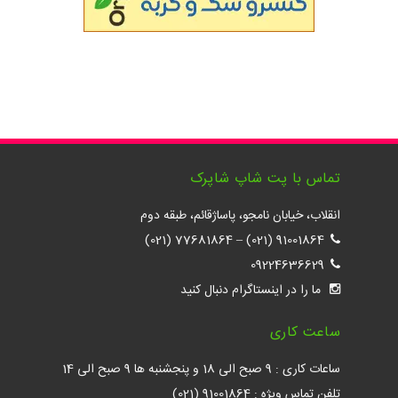
تماس با پت شاپ شاپرک
انقلاب، خیابان نامجو، پاساژقائم، طبقه دوم
77681864 (021)
–
91001864 (021)
09224636629
ما را در اینستاگرام دنبال کنید
ساعت کاری
ساعات کاری : 9 صبح الی 18 و پنجشنبه ها 9 صبح الی 14
تلفن تماس ویژه : 91001864 (021)