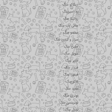
دیکاکو سگ
رد اسپرینگ
روتیکا سگ
سانی پت سگ
سنسو سگ
سزار و کندی سگ
سلبن سگ
سویل سگ
شایر سگ
فیدار سگ
فیفورا سگ
کاکو سگ
مفید سگ
نوتری سگ
نوترینس سگ
نوول سگ