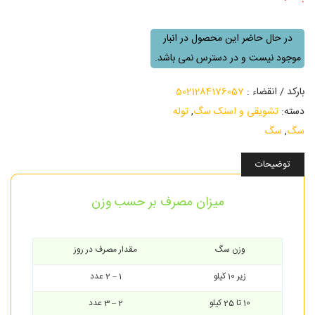
در حال حاضر این محصول در انبار
موجود نیست و در دسترس نمی باشد.
بارکد / انقضاء :
5021284176057
دسته:
تشویقی و اسنک سگ
,
توله
سگ
,
سگ
توضیحات
میزان مصرف بر حسب وزن
وزن سگ
مقدار مصرف در روز
زیر 10 کیلو
1 – 2 عدد
10 تا 25 کیلو
2 – 3 عدد