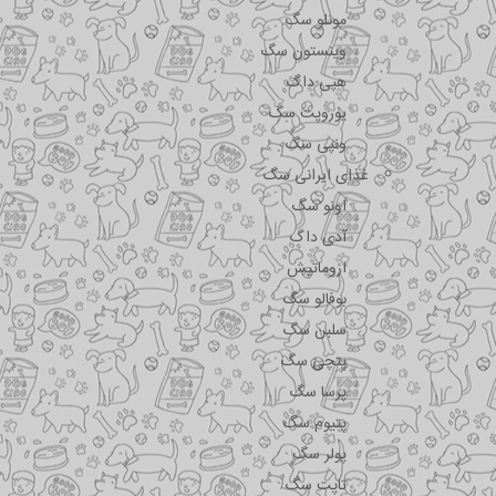
مونلو سگ
وینستون سگ
هپی داگ
یوروپت سگ
ونپی سگ
غذای ایرانی سگ
اونو سگ
آدی داگ
اروماتیش
بوفالو سگ
سلبن سگ
پتچی سگ
پرسا سگ
پتیوم سگ
پولر سگ
تاپت سگ