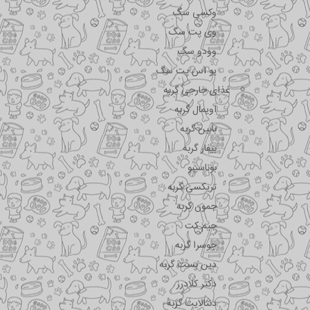
وکسی سگ
وی پت سگ
وودو سگ
یو اس پت سگ
غذای خارجی گربه
اویمال گربه
بابین گربه
بیفار گربه
بوناسیبو
تریکسی گربه
جمون گربه
جیم کت
جوسرا گربه
دین بست گربه
دکتر کلادرز
دنتالایت گربه