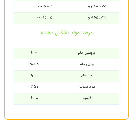
25 تا 40 کیلو
3 – 5 عدد
بالای 45 کیلو
5 – 15 عدد
درصد مواد تشکیل دهنده
پروتئین خام
%30
چربی خام
%8.8
فیبر خام
%2.6
مواد معدنی
%5.1
کلسیم
%28