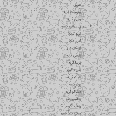
هوبی
یوروپت گربه
ونپی گربه
غذای ایرانی گربه
اونو گربه
آدی کت
آروماتیش
پتچی گربه
پرسا گربه
پتیوم گربه
تاپت گربه
پولر گربه
دیکاکو گربه
رداسپرینگ
روتیکا گربه
سانی پت گربه