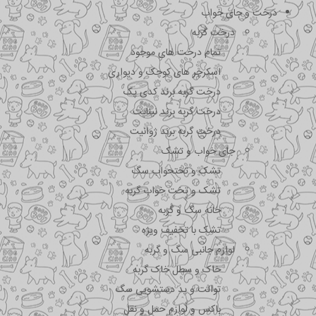
درخت و جای خواب
درخت گربه
تمام درخت های موجود
اسکرچر های کوچک و دیواری
درخت گربه برند کدی پک
درخت گربه برند نیناپت
درخت گربه برند ژوانیت
جای خواب و تشک
تشک و تختحواب سگ
تشک و تخت خواب گربه
خانه سگ و گربه
تشک با تخفیف ویژه
لوازم جانبی سگ و گربه
خاک و سطل خاک گربه
توالت و پد دستشویی سگ
باکس و لوازم حمل و نقل