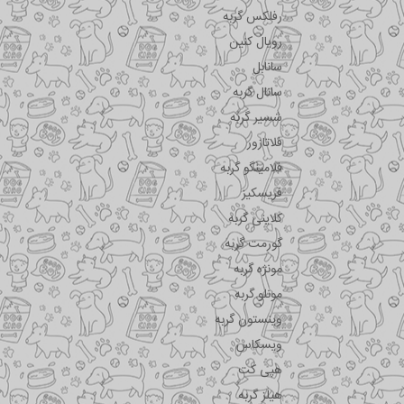
رفلکس گربه
رویال کنین
سانابل
سانال گربه
شسیر گربه
فلاتازور
فلامینگو گربه
فریسکیز
کلاینی گربه
گورمت گربه
مونژه گربه
مونلو گربه
وینستون گربه
ویسکاس
هپی کت
هیلز گربه