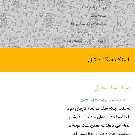
ورود و ثبت نام
سبد خرید
لیست علاقه مندی ها
تسویه و پرداخت
حساب کاربری و سفارشات
اسنک سگ دنتال
اسنک سگ دنتال
(کد / انقضاء : 5021284176057)
به علت اینکه سگ ها تمام کارهای خود
را با استفاده از دهان و دندان هایشان
انجام می دهند به همین علت توجه به
سلامت دهان و دندان آنها بسیار امر