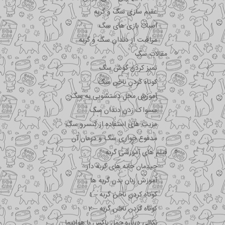
عقیم سازی سگ و گربه
اسباب بازی های سگ
مراقبت از دندان سگ و گربه
مقالات سگ
تمیز کردن گوش سگ
کوتاه کردن ناخن سگ
آموزش محل دستشویی به سگ
مسواک زدن دندان سگ
مزیت های استفاده از کنسرو سگ
مدفوع خواری سگ و درمان آن
فیلم های آموزشی گربه
چیدمان خانه های گربه دار
آموزش زبان بدن گربه ها
کوتاه کردن ناخن گربه – 1
کوتاه کردن ناخن گربه – 2
نکاتی درباره جمل باکس با هواپیما