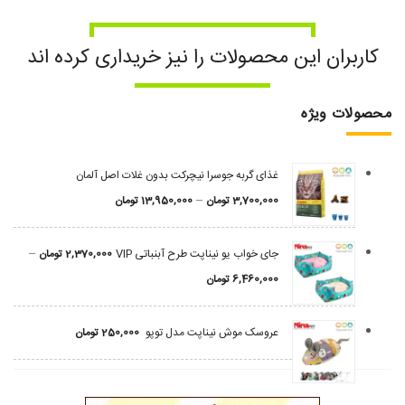
کاربران این محصولات را نیز خریداری کرده اند
محصولات ویژه
غذای گربه جوسرا نیچرکت بدون غلات اصل آلمان
–
3,700,000
تومان
13,950,000
تومان
–
جای خواب یو نیناپت طرح آبنباتی VIP
2,370,000
تومان
6,460,000
تومان
عروسک موش نیناپت مدل توپو
250,000
تومان