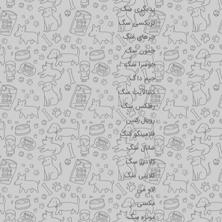
پدیگری سگ
تریکسی سگ
جرهای سگ
جمون سگ
جوسرا سگ
جیم داگ
دنتالایت سگ
رفلکس سگ
رویال کنین
فلامینگو سگ
سانال سگ
کلادرز سگ
کلاینی سگ
لاو می
مکسی
مونژه سگ