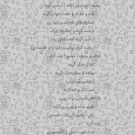
تشک | اسکرچر | لانه | درخت گربه
لانه و تشک و تخت خواب گربه
اسکرچرهای کوچک و دیواری
درخت گربه و اسکرچر بزرگ
درخت گربه آماده کدی پت
درخت گربه ژوانیت (ارزان و اقتصادی)
خاک و بیلچه | شامپو | ضد کک
انواع خاک گربه
بیلچه و سطل خاک گربه
آرایشی بهداشتی
ضد کک و کنه گربه
غذاهای درمانی و دارویی
عقیم شده و یورینری گربه
رنال ، هایپو آلرژیک ، حساس
بچه گربه
غذا، شیر، مکمل و اکسسوری