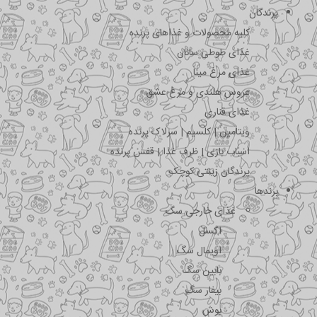
پرندگان
کلیه محصولات و غذاهای پرنده
غذای طوطی سانان
غذای مرغ مینا
عروس هلندی و مرغ عشق
غذای قناری
ویتامین | کلسیم | سرلاک پرنده
اسباب بازی | ظرف غذا | قفس پرنده
پرندگان زینتی کوچک
برندها
غذای خارجی سگ
اکسل
اویمال سگ
بابین سگ
بیفار سگ
بوش