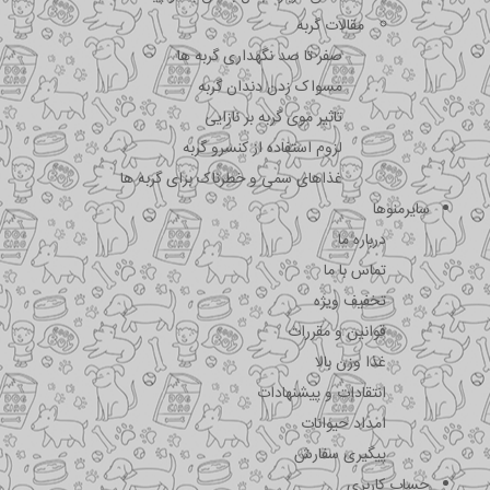
مقالات گربه
صفر تا صد نگهداری گربه ها
مسواک زدن دندان گربه
تاثیر موی گربه بر نازایی
لزوم استفاده از کنسرو گربه
غذاهای سمی و خطرناک برای گربه ها
سایرمنوها
درباره ما
تماس با ما
تخفیف ویژه
قوانین و مقررات
غذا وزن بالا
انتقادات و پیشنهادات
امداد حیوانات
پیگیری سفارش
حساب کاربری