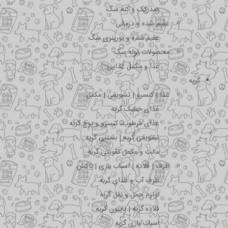
ضد کک و کنه سگ
عقیم شده و درمانی
عقیم شده و یورینری سگ
محصولات توله سگ
غذا و مکمل غذایی
گربه
غذا | کنسرو | تشویقی | مکمل
غذای خشک گربه
غذای مرطوب، کنسرو و پوچ گربه
تشویقی گربه | بستنی گربه
مالت و مکمل تقویتی گربه
ظرف | قلاده | اسباب بازی | باکس
ظرف آب و غذای گربه
لوازم حمل و نقل گربه
قلاده گربه | پاپیون گربه
اسباب بازی گربه