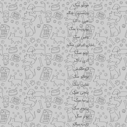
مونلو سگ
وینستون سگ
هپی داگ
یوروپت سگ
ونپی سگ
غذای ایرانی سگ
اونو سگ
آدی داگ
اروماتیش
بوفالو سگ
سلبن سگ
پتچی سگ
پرسا سگ
پتیوم سگ
پولر سگ
تاپت سگ