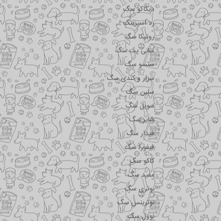
دیکاکو سگ
رد اسپرینگ
روتیکا سگ
سانی پت سگ
سنسو سگ
سزار و کندی سگ
سلبن سگ
سویل سگ
شایر سگ
فیدار سگ
فیفورا سگ
کاکو سگ
مفید سگ
نوتری سگ
نوترینس سگ
نوول سگ