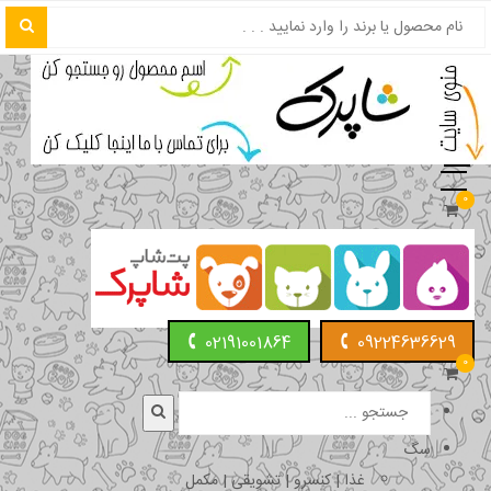
0
02191001864
09224636629
0
سگ
غذا | کنسرو | تشویقی | مکمل