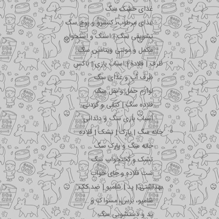
غذای خشک سگ
غذای مرطوب، کنسرو و پوچ سگ
تشویقی سگ | اسنک و استخوان
مکمل و مولتی ویتامین سگ
ظرف | قلاده | اسباب بازی | باکس
ظرف آب و غذای سگ
لوازم حمل و نقل سگ
قلاده سگ | کتفی و گردنی
اسباب بازی سگ و دندانی
خانه سگ | پارک | تشک | قلاده
خانه سگ و پارک سگ
تشک و تختخواب سگ
ست قلاده و جای خواب
بهداشتی | پد | شامپو | ضد کک
شامپو، برس، مسواک و …
پد و دستشویی سگ