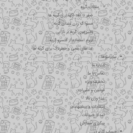
مقالات گربه
صفر تا صد نگهداری گربه ها
مسواک زدن دندان گربه
تاثیر موی گربه بر نازایی
لزوم استفاده از کنسرو گربه
غذاهای سمی و خطرناک برای گربه ها
سایرمنوها
درباره ما
تماس با ما
تخفیف ویژه
قوانین و مقررات
غذا وزن بالا
انتقادات و پیشنهادات
امداد حیوانات
پیگیری سفارش
حساب کاربری