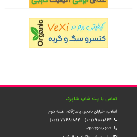
تماس با پت شاپ شاپرک
انقلاب، خیابان نامجو، پاساژقائم، طبقه دوم
77681864 (021)
–
91001864 (021)
09224636629