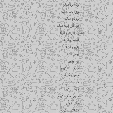
وکسی سگ
وی پت سگ
وودو سگ
یو اس پت سگ
غذای خارجی گربه
اویمال گربه
بابین گربه
بیفار گربه
بوناسیبو
تریکسی گربه
جمون گربه
جیم کت
جوسرا گربه
دین بست گربه
دکتر کلادرز
دنتالایت گربه