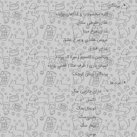
پرندگان
کلیه محصولات و غذاهای پرنده
غذای طوطی سانان
غذای مرغ مینا
عروس هلندی و مرغ عشق
غذای قناری
ویتامین | کلسیم | سرلاک پرنده
اسباب بازی | ظرف غذا | قفس پرنده
پرندگان زینتی کوچک
برندها
غذای خارجی سگ
اکسل
اویمال سگ
بابین سگ
بیفار سگ
بوش