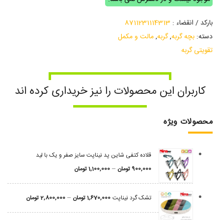
بارکد / انقضاء :
8711231114313
دسته:
بچه گربه
,
گربه
,
مالت و مکمل
تقویتی گربه
کاربران این محصولات را نیز خریداری کرده اند
محصولات ویژه
قلاده کتفی شاین پد نیناپت سایز صفر و یک با لید
–
900,000
تومان
1,100,000
تومان
–
تشک گرد نیناپت
1,670,000
تومان
2,800,000
تومان