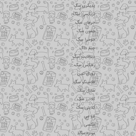
پدیگری سگ
تریکسی سگ
جرهای سگ
جمون سگ
جوسرا سگ
جیم داگ
دنتالایت سگ
رفلکس سگ
رویال کنین
فلامینگو سگ
سانال سگ
کلادرز سگ
کلاینی سگ
لاو می
مکسی
مونژه سگ