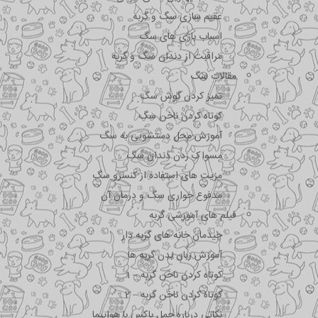
عقیم سازی سگ و گربه
اسباب بازی های سگ
مراقبت از دندان سگ و گربه
مقالات سگ
تمیز کردن گوش سگ
کوتاه کردن ناخن سگ
آموزش محل دستشویی به سگ
مسواک زدن دندان سگ
مزیت های استفاده از کنسرو سگ
مدفوع خواری سگ و درمان آن
فیلم های آموزشی گربه
چیدمان خانه های گربه دار
آموزش زبان بدن گربه ها
کوتاه کردن ناخن گربه – 1
کوتاه کردن ناخن گربه – 2
نکاتی درباره جمل باکس با هواپیما