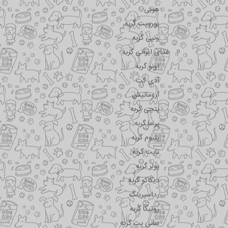
هوبی
یوروپت گربه
ونپی گربه
غذای ایرانی گربه
اونو گربه
آدی کت
آروماتیش
پتچی گربه
پرسا گربه
پتیوم گربه
تاپت گربه
پولر گربه
دیکاکو گربه
رداسپرینگ
روتیکا گربه
سانی پت گربه