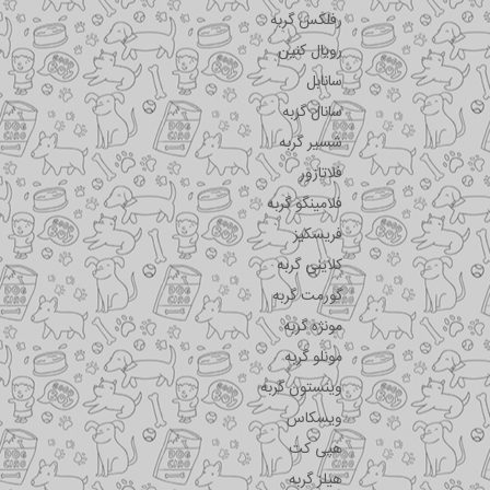
رفلکس گربه
رویال کنین
سانابل
سانال گربه
شسیر گربه
فلاتازور
فلامینگو گربه
فریسکیز
کلاینی گربه
گورمت گربه
مونژه گربه
مونلو گربه
وینستون گربه
ویسکاس
هپی کت
هیلز گربه