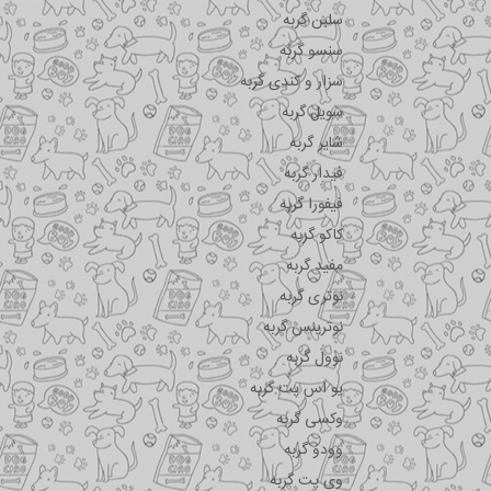
سلبن گربه
سنسو گربه
سزار و کندی گربه
سویل گربه
شایر گربه
فیدار گربه
فیفورا گربه
کاکو گربه
مفید گربه
نوتری گربه
نوترینس گربه
نوول گربه
یو اس پت گربه
وکسی گربه
وودو گربه
وی پت گربه