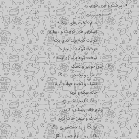
درخت و جای خواب
درخت گربه
تمام درخت های موجود
اسکرچر های کوچک و دیواری
درخت گربه برند کدی پک
درخت گربه برند نیناپت
درخت گربه برند ژوانیت
جای خواب و تشک
تشک و تختحواب سگ
تشک و تخت خواب گربه
خانه سگ و گربه
تشک با تخفیف ویژه
لوازم جانبی سگ و گربه
خاک و سطل خاک گربه
توالت و پد دستشویی سگ
باکس و لوازم حمل و نقل