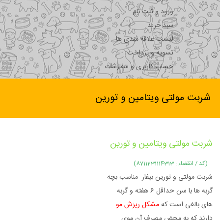
ورود و ثبت نام
سبد خرید
لیست علاقه مندی ها
تسویه و پرداخت
حساب کاربری و سفارشات
شربت مولتی ویتامین و تورین
شربت مولتی ویتامین و تورین
(کد / انقضاء : 8711231114313)
شربت مولتی و تورین بیفار مناسب بچه
گربه ها با سن حداقل 6 هفته و گربه
های بالغی است که
مشکل ریزش مو
دارند که به محض مصرف آن موی