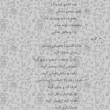
ضد کک و کنه سگ
عقیم شده و درمانی
عقیم شده و یورینری سگ
محصولات توله سگ
غذا و مکمل غذایی
گربه
غذا | کنسرو | تشویقی | مکمل
غذای خشک گربه
غذای مرطوب، کنسرو و پوچ گربه
تشویقی گربه | بستنی گربه
مالت و مکمل تقویتی گربه
ظرف | قلاده | اسباب بازی | باکس
ظرف آب و غذای گربه
لوازم حمل و نقل گربه
قلاده گربه | پاپیون گربه
اسباب بازی گربه