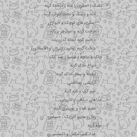
تشک | اسکرچر | لانه | درخت گربه
لانه و تشک و تخت خواب گربه
اسکرچرهای کوچک و دیواری
درخت گربه و اسکرچر بزرگ
درخت گربه آماده کدی پت
درخت گربه ژوانیت (ارزان و اقتصادی)
خاک و بیلچه | شامپو | ضد کک
انواع خاک گربه
بیلچه و سطل خاک گربه
آرایشی بهداشتی
ضد کک و کنه گربه
غذاهای درمانی و دارویی
عقیم شده و یورینری گربه
رنال ، هایپو آلرژیک ، حساس
بچه گربه
غذا، شیر، مکمل و اکسسوری