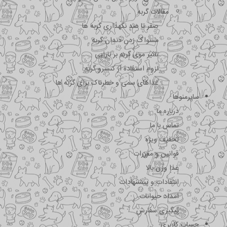
مقالات گربه
صفر تا صد نگهداری گربه ها
مسواک زدن دندان گربه
تاثیر موی گربه بر نازایی
لزوم استفاده از کنسرو گربه
غذاهای سمی و خطرناک برای گربه ها
سایرمنوها
درباره ما
تماس با ما
تخفیف ویژه
قوانین و مقررات
غذا وزن بالا
انتقادات و پیشنهادات
امداد حیوانات
پیگیری سفارش
حساب کاربری