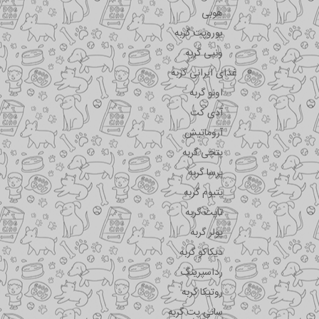
هوبی
یوروپت گربه
ونپی گربه
غذای ایرانی گربه
اونو گربه
آدی کت
آروماتیش
پتچی گربه
پرسا گربه
پتیوم گربه
تاپت گربه
پولر گربه
دیکاکو گربه
رداسپرینگ
روتیکا گربه
سانی پت گربه