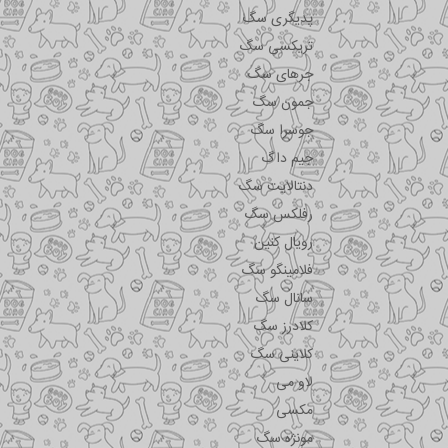
پدیگری سگ
تریکسی سگ
جرهای سگ
جمون سگ
جوسرا سگ
جیم داگ
دنتالایت سگ
رفلکس سگ
رویال کنین
فلامینگو سگ
سانال سگ
کلادرز سگ
کلاینی سگ
لاو می
مکسی
مونژه سگ