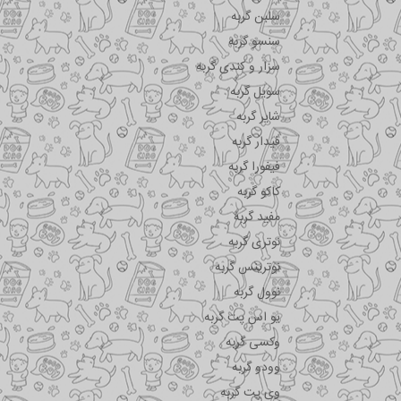
سلبن گربه
سنسو گربه
سزار و کندی گربه
سویل گربه
شایر گربه
فیدار گربه
فیفورا گربه
کاکو گربه
مفید گربه
نوتری گربه
نوترینس گربه
نوول گربه
یو اس پت گربه
وکسی گربه
وودو گربه
وی پت گربه