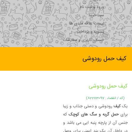
ورود و ثبت نام
سبد خرید
لیست علاقه مندی ها
تسویه و پرداخت
حساب کاربری و سفارشات
کیف حمل رودوشی
کیف حمل رودوشی
(کد / انقضاء : 82273097)
یک
کیف
رودوشی و دستی جذاب و زیبا
برای
حمل گربه و سگ های کوچک
که
جنس آن از پارچه پنبه ایی می باشد و
در داخل آن یک بند ایمنی برای وصل