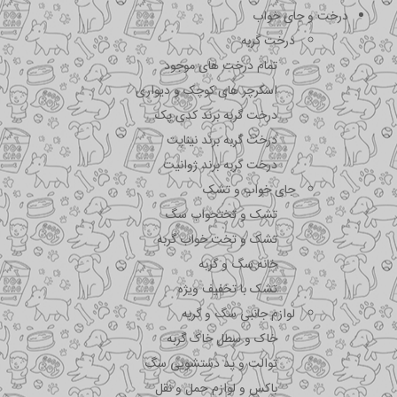
درخت و جای خواب
درخت گربه
تمام درخت های موجود
اسکرچر های کوچک و دیواری
درخت گربه برند کدی پک
درخت گربه برند نیناپت
درخت گربه برند ژوانیت
جای خواب و تشک
تشک و تختحواب سگ
تشک و تخت خواب گربه
خانه سگ و گربه
تشک با تخفیف ویژه
لوازم جانبی سگ و گربه
خاک و سطل خاک گربه
توالت و پد دستشویی سگ
باکس و لوازم حمل و نقل