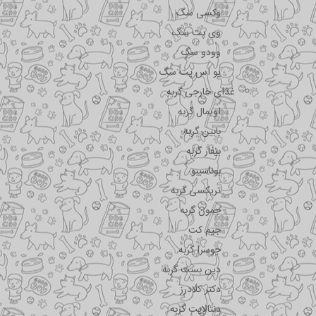
وکسی سگ
وی پت سگ
وودو سگ
یو اس پت سگ
غذای خارجی گربه
اویمال گربه
بابین گربه
بیفار گربه
بوناسیبو
تریکسی گربه
جمون گربه
جیم کت
جوسرا گربه
دین بست گربه
دکتر کلادرز
دنتالایت گربه