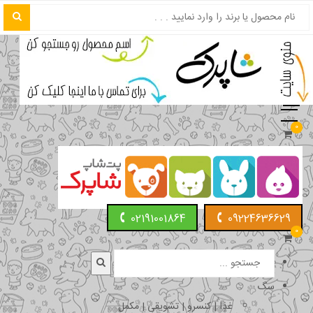
0
02191001864
09224636629
0
سگ
غذا | کنسرو | تشویقی | مکمل