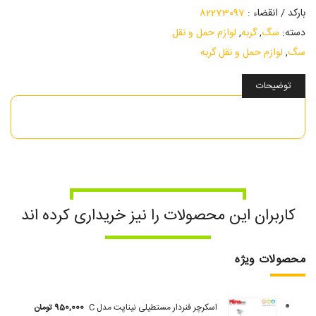
بارکد / انقضاء :
82273097
دسته:
سگ
,
گربه
,
لوازم حمل و نقل
سگ
,
لوازم حمل و نقل گربه
توضیحات
کاربران این محصولات را نیز خریداری کرده اند
محصولات ویژه
اسکرچر فنردار مستطیلی نیناپت مدل C
950,000
تومان