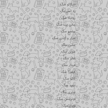
دیکاکو سگ
رد اسپرینگ
روتیکا سگ
سانی پت سگ
سنسو سگ
سزار و کندی سگ
سلبن سگ
سویل سگ
شایر سگ
فیدار سگ
فیفورا سگ
کاکو سگ
مفید سگ
نوتری سگ
نوترینس سگ
نوول سگ