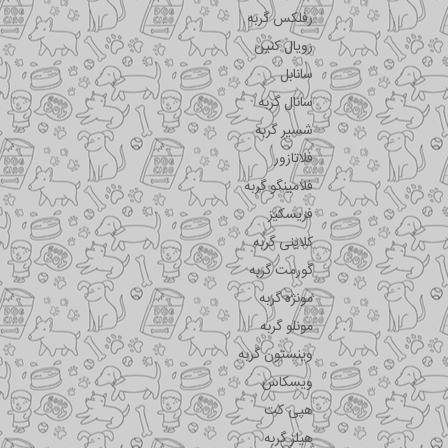
رفلکس گربه
رویال کنین
سانابل
سانال گربه
شسیر گربه
فلاتازور
فلامینگو گربه
فریسکیز
کلاینی گربه
گورمت گربه
مونژه گربه
مونلو گربه
وینستون گربه
ویسکاس
هپی کت
هیلز گربه