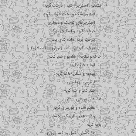
تشک | اسکرچر | لانه | درخت گربه
لانه و تشک و تخت خواب گربه
اسکرچرهای کوچک و دیواری
درخت گربه و اسکرچر بزرگ
درخت گربه آماده کدی پت
درخت گربه ژوانیت (ارزان و اقتصادی)
خاک و بیلچه | شامپو | ضد کک
انواع خاک گربه
بیلچه و سطل خاک گربه
آرایشی بهداشتی
ضد کک و کنه گربه
غذاهای درمانی و دارویی
عقیم شده و یورینری گربه
رنال ، هایپو آلرژیک ، حساس
بچه گربه
غذا، شیر، مکمل و اکسسوری