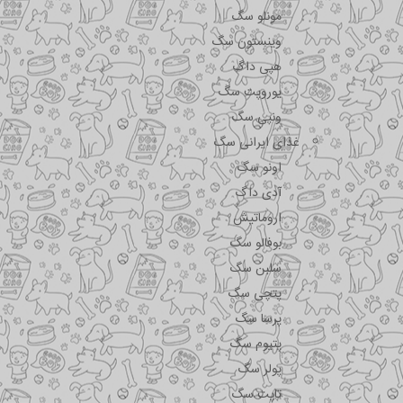
مونلو سگ
وینستون سگ
هپی داگ
یوروپت سگ
ونپی سگ
غذای ایرانی سگ
اونو سگ
آدی داگ
اروماتیش
بوفالو سگ
سلبن سگ
پتچی سگ
پرسا سگ
پتیوم سگ
پولر سگ
تاپت سگ