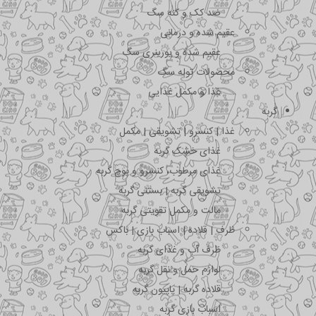
ضد کک و کنه سگ
عقیم شده و درمانی
عقیم شده و یورینری سگ
محصولات توله سگ
غذا و مکمل غذایی
گربه
غذا | کنسرو | تشویقی | مکمل
غذای خشک گربه
غذای مرطوب، کنسرو و پوچ گربه
تشویقی گربه | بستنی گربه
مالت و مکمل تقویتی گربه
ظرف | قلاده | اسباب بازی | باکس
ظرف آب و غذای گربه
لوازم حمل و نقل گربه
قلاده گربه | پاپیون گربه
اسباب بازی گربه