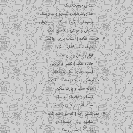
غذای خشک سگ
غذای مرطوب، کنسرو و پوچ سگ
تشویقی سگ | اسنک و استخوان
مکمل و مولتی ویتامین سگ
ظرف | قلاده | اسباب بازی | باکس
ظرف آب و غذای سگ
لوازم حمل و نقل سگ
قلاده سگ | کتفی و گردنی
اسباب بازی سگ و دندانی
خانه سگ | پارک | تشک | قلاده
خانه سگ و پارک سگ
تشک و تختخواب سگ
ست قلاده و جای خواب
بهداشتی | پد | شامپو | ضد کک
شامپو، برس، مسواک و …
پد و دستشویی سگ