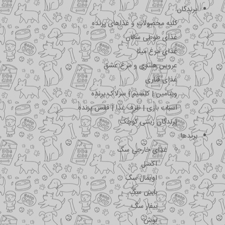
پرندگان
کلیه محصولات و غذاهای پرنده
غذای طوطی سانان
غذای مرغ مینا
عروس هلندی و مرغ عشق
غذای قناری
ویتامین | کلسیم | سرلاک پرنده
اسباب بازی | ظرف غذا | قفس پرنده
پرندگان زینتی کوچک
برندها
غذای خارجی سگ
اکسل
اویمال سگ
بابین سگ
بیفار سگ
بوش