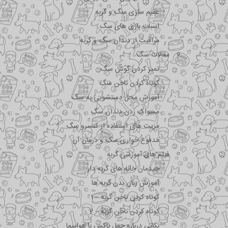
عقیم سازی سگ و گربه
اسباب بازی های سگ
مراقبت از دندان سگ و گربه
مقالات سگ
تمیز کردن گوش سگ
کوتاه کردن ناخن سگ
آموزش محل دستشویی به سگ
مسواک زدن دندان سگ
مزیت های استفاده از کنسرو سگ
مدفوع خواری سگ و درمان آن
فیلم های آموزشی گربه
چیدمان خانه های گربه دار
آموزش زبان بدن گربه ها
کوتاه کردن ناخن گربه – 1
کوتاه کردن ناخن گربه – 2
نکاتی درباره جمل باکس با هواپیما