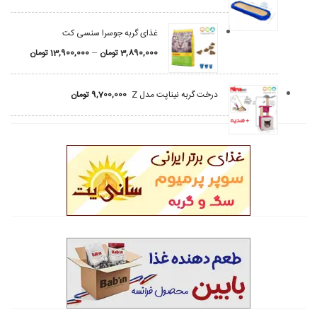
غذای گربه جوسرا سنسی کت
–
3,890,000
تومان
13,900,000
تومان
درخت گربه نیناپت مدل Z
9,700,000
تومان