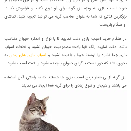
بازي با آنها زمان کافي را در طول روز اختصاص دهيد و در اين خصوص از
خريد اسباب بازی به ویژه لیزر گربه برای او دريغ نکنيد و فراموش نکنيد.
بزرگترين لذتی که شما به عنوان صاحب گربه می توانید تجربه کنید، تماشای
او هنگام بازیست.
در هنگام خرید اسباب بازی دقت نمایید تا با نوع و اندازه حیوان متناسب
باشد. دقت نمایید رنگ آنها باعث مصمومیت حیوان نشود و قطعات اسباب
بازی جدا نشود یا توسط حیوان بلعیده نشود و
اسباب بازی های بندی
به
نحوی باشد که دور دست یا گردن حیوان پیچیده نشود و باعث آسیب نشود.
لیزر گربه از بی خطر ترین اسباب بازی ها هستند که به راحتی قابل استفاده
می باشند و هیجان و تنوع زیادی را برای گربه شما ایجاد می نمایند.