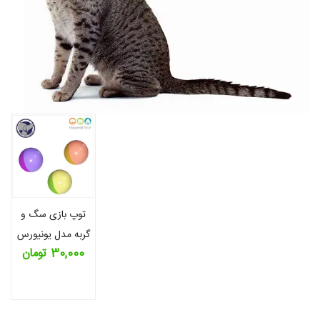
توپ بازی سگ و
گربه مدل یونیورس
30,000
تومان