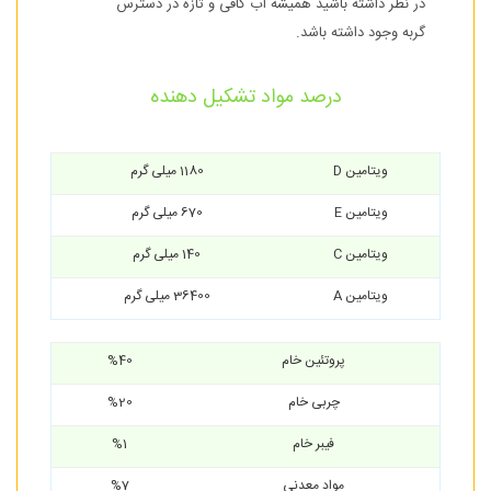
در نظر داشته باشید همیشه آب کافی و تازه در دسترس
گربه وجود داشته باشد.
درصد مواد تشکیل دهنده
ویتامین D
1180 میلی گرم
ویتامین E
670 میلی گرم
ویتامین C
140 میلی گرم
ویتامین A
36400 میلی گرم
پروتئین خام
%40
چربی خام
%20
فیبر خام
%1
مواد معدنی
%7