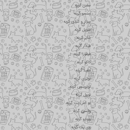
سلبن گربه
سنسو گربه
سزار و کندی گربه
سویل گربه
شایر گربه
فیدار گربه
فیفورا گربه
کاکو گربه
مفید گربه
نوتری گربه
نوترینس گربه
نوول گربه
یو اس پت گربه
وکسی گربه
وودو گربه
وی پت گربه