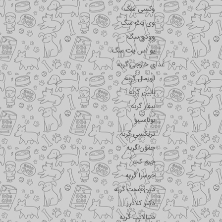
وکسی سگ
وی پت سگ
وودو سگ
یو اس پت سگ
غذای خارجی گربه
اویمال گربه
بابین گربه
بیفار گربه
بوناسیبو
تریکسی گربه
جمون گربه
جیم کت
جوسرا گربه
دین بست گربه
دکتر کلادرز
دنتالایت گربه