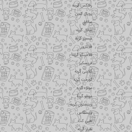
رفلکس گربه
رویال کنین
سانابل
سانال گربه
شسیر گربه
فلاتازور
فلامینگو گربه
فریسکیز
کلاینی گربه
گورمت گربه
مونژه گربه
مونلو گربه
وینستون گربه
ویسکاس
هپی کت
هیلز گربه