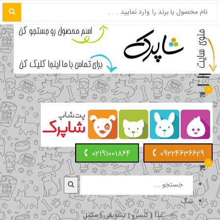
0
02191001864
09224636629
0
سگ
غذا | کنسرو | تشویقی | مکمل