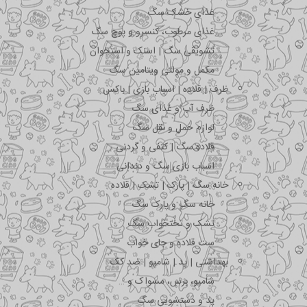
غذای خشک سگ
غذای مرطوب، کنسرو و پوچ سگ
تشویقی سگ | اسنک و استخوان
مکمل و مولتی ویتامین سگ
ظرف | قلاده | اسباب بازی | باکس
ظرف آب و غذای سگ
لوازم حمل و نقل سگ
قلاده سگ | کتفی و گردنی
اسباب بازی سگ و دندانی
خانه سگ | پارک | تشک | قلاده
خانه سگ و پارک سگ
تشک و تختخواب سگ
ست قلاده و جای خواب
بهداشتی | پد | شامپو | ضد کک
شامپو، برس، مسواک و …
پد و دستشویی سگ