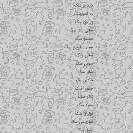
دیکاکو سگ
رد اسپرینگ
روتیکا سگ
سانی پت سگ
سنسو سگ
سزار و کندی سگ
سلبن سگ
سویل سگ
شایر سگ
فیدار سگ
فیفورا سگ
کاکو سگ
مفید سگ
نوتری سگ
نوترینس سگ
نوول سگ