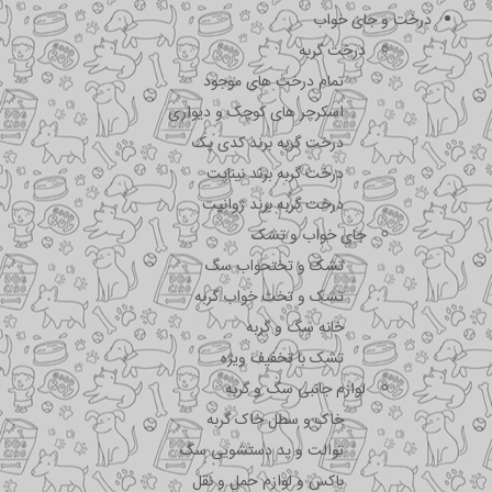
درخت و جای خواب
درخت گربه
تمام درخت های موجود
اسکرچر های کوچک و دیواری
درخت گربه برند کدی پک
درخت گربه برند نیناپت
درخت گربه برند ژوانیت
جای خواب و تشک
تشک و تختحواب سگ
تشک و تخت خواب گربه
خانه سگ و گربه
تشک با تخفیف ویژه
لوازم جانبی سگ و گربه
خاک و سطل خاک گربه
توالت و پد دستشویی سگ
باکس و لوازم حمل و نقل