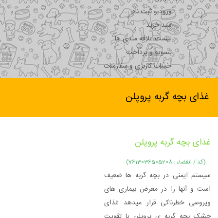
ورود و ثبت نام
سبد خرید
لیست علاقه مندی ها
تسویه و پرداخت
حساب کاربری و سفارشات
غذای بچه گربه پروپلن
غذای بچه گربه پروپلن
(کد / انقضاء : 7613036505208)
سیستم ایمنی در بچه گربه ها ضعیف
است و آنها را در معرض بیماری های
ویروسی خطرناکی قرار میدهد غذای
خشک بچه گربه ی پروپلن با تقویت