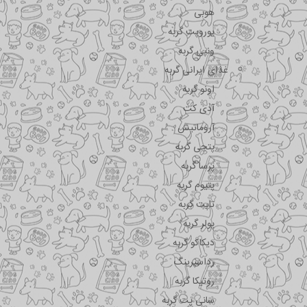
هوبی
یوروپت گربه
ونپی گربه
غذای ایرانی گربه
اونو گربه
آدی کت
آروماتیش
پتچی گربه
پرسا گربه
پتیوم گربه
تاپت گربه
پولر گربه
دیکاکو گربه
رداسپرینگ
روتیکا گربه
سانی پت گربه