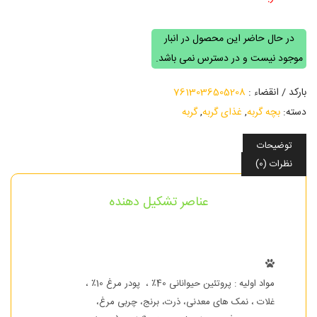
در حال حاضر این محصول در انبار
موجود نیست و در دسترس نمی باشد.
بارکد / انقضاء :
7613036505208
دسته:
بچه گربه
,
غذای گربه
,
گربه
توضیحات
نظرات (0)
عناصر تشکیل دهنده
مواد اولیه : پروتئین حیوانانی 40٪ ، پودر مرغ 10٪ ،
غلات ، نمک های معدنی، ذرت، برنج، چربی مرغ،