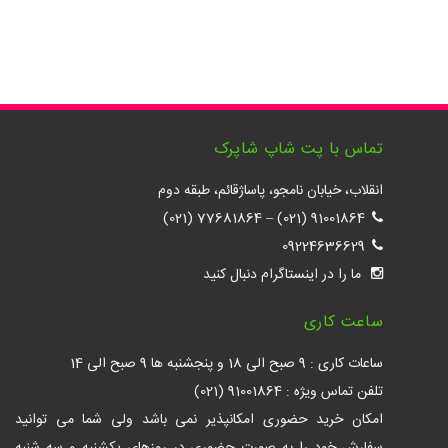
تماس با پت شاپ شاپرک
انقلاب، خیابان نامجو، پاساژقائم، طبقه دوم
77681864 (021)
–
91001864 (021)
09224636629
ما را در اینستاگرام دنبال کنید
ساعت کاری
ساعات کاری : 9 صبح الی 18 و پنجشنبه ها 9 صبح الی 14
تلفن تماس ویژه : 91001864 (021)
امکان خرید حضوری امکانپذیر نمی باشد ولی شما می توانید