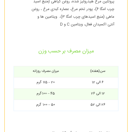
پروتئین مرغ هیدرولیز شده، روغن گیاهی (منبع اسید
چرب امگا 6)، پودر تخم مرغ، عصاره کبدی مرغ ، روغن
ماهی (منبع اسیدهای چرب امگا 3)، ویتامین ها و
آنتی اکسیدان فعال، ویتامین C و D
میزان مصرف بر حسب وزن
سن(هفته)
میزان مصرف روزانه
6 الی 12
20 – 75 گرم
12 الی 26
45 – 100 گرم
26 الی 52
50 – 100 گرم