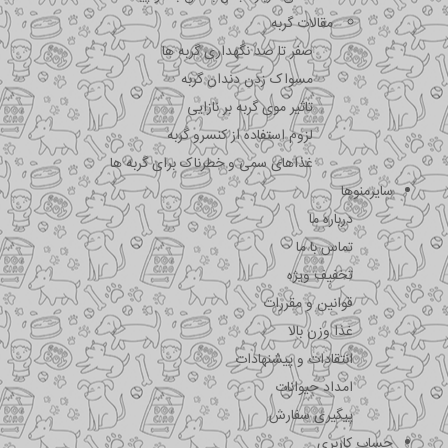
مقالات گربه
صفر تا صد نگهداری گربه ها
مسواک زدن دندان گربه
تاثیر موی گربه بر نازایی
لزوم استفاده از کنسرو گربه
غذاهای سمی و خطرناک برای گربه ها
سایرمنوها
درباره ما
تماس با ما
تخفیف ویژه
قوانین و مقررات
غذا وزن بالا
انتقادات و پیشنهادات
امداد حیوانات
پیگیری سفارش
حساب کاربری