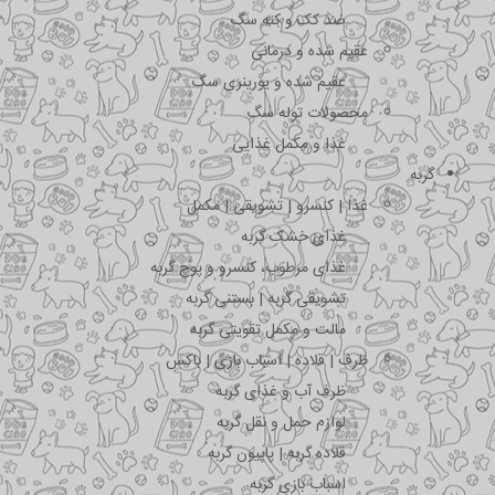
ضد کک و کنه سگ
عقیم شده و درمانی
عقیم شده و یورینری سگ
محصولات توله سگ
غذا و مکمل غذایی
گربه
غذا | کنسرو | تشویقی | مکمل
غذای خشک گربه
غذای مرطوب، کنسرو و پوچ گربه
تشویقی گربه | بستنی گربه
مالت و مکمل تقویتی گربه
ظرف | قلاده | اسباب بازی | باکس
ظرف آب و غذای گربه
لوازم حمل و نقل گربه
قلاده گربه | پاپیون گربه
اسباب بازی گربه