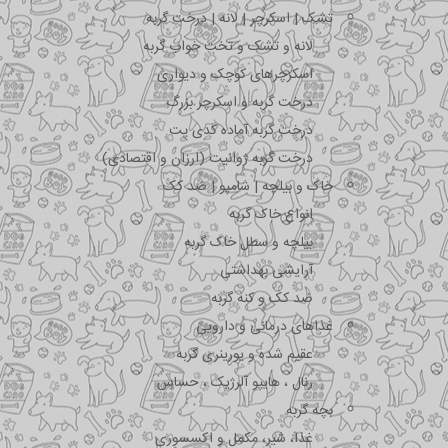
تشک | اسکرچر | لانه | درخت گربه
لانه و تشک و تخت خواب گربه
اسکرچرهای کوچک و دیواری
درخت گربه و اسکرچر بزرگ
درخت گربه آماده کدی پت
درخت گربه ژوانیت (ارزان و اقتصادی)
خاک و بیلچه | شامپو | ضد کک
انواع خاک گربه
بیلچه و سطل خاک گربه
آرایشی بهداشتی
ضد کک و کنه گربه
غذاهای درمانی و دارویی
عقیم شده و یورینری گربه
رنال ، هایپو آلرژیک ، حساس
بچه گربه
غذا، شیر، مکمل و اکسسوری