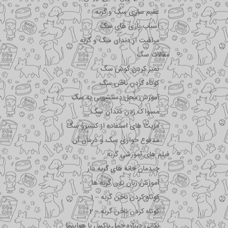
عقیم سازی سگ و گربه
اسباب بازی های سگ
مراقبت از دندان سگ و گربه
مقالات سگ
تمیز کردن گوش سگ
کوتاه کردن ناخن سگ
آموزش محل دستشویی به سگ
مسواک زدن دندان سگ
مزیت های استفاده از کنسرو سگ
مدفوع خواری سگ و درمان آن
فیلم های آموزشی گربه
چیدمان خانه های گربه دار
آموزش زبان بدن گربه ها
کوتاه کردن ناخن گربه – 1
کوتاه کردن ناخن گربه – 2
نکاتی درباره جمل باکس با هواپیما