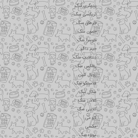
پدیگری سگ
تریکسی سگ
جرهای سگ
جمون سگ
جوسرا سگ
جیم داگ
دنتالایت سگ
رفلکس سگ
رویال کنین
فلامینگو سگ
سانال سگ
کلادرز سگ
کلاینی سگ
لاو می
مکسی
مونژه سگ