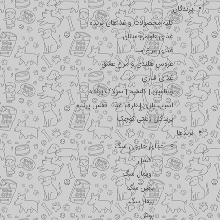
پرندگان
کلیه محصولات و غذاهای پرنده
غذای طوطی سانان
غذای مرغ مینا
عروس هلندی و مرغ عشق
غذای قناری
ویتامین | کلسیم | سرلاک پرنده
اسباب بازی | ظرف غذا | قفس پرنده
پرندگان زینتی کوچک
برندها
غذای خارجی سگ
اکسل
اویمال سگ
بابین سگ
بیفار سگ
بوش