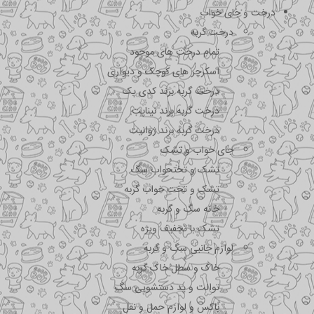
درخت و جای خواب
درخت گربه
تمام درخت های موجود
اسکرچر های کوچک و دیواری
درخت گربه برند کدی پک
درخت گربه برند نیناپت
درخت گربه برند ژوانیت
جای خواب و تشک
تشک و تختحواب سگ
تشک و تخت خواب گربه
خانه سگ و گربه
تشک با تخفیف ویژه
لوازم جانبی سگ و گربه
خاک و سطل خاک گربه
توالت و پد دستشویی سگ
باکس و لوازم حمل و نقل