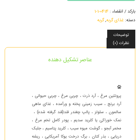
بارکد / انقضاء :
0414-1-1
دسته:
غذای گربه
,
گربه
توضیحات
نظرات (0)
عناصر تشکیل دهنده
پروتئین مرغ ، آرد ذرت ، چربی مرغ ، چربی حیوانی ،
آرد برنج ، سیب زمینی پخته و ورآمده ، غذای ماهی
سالمون ، سلولز ، پالپ چغندر قند(قند گرفته شده) ،
نمک خوراکی یا کلرید سدیم ، پودر کامل تخم مرغ ،
مخمر آبجو ، گوشت میوه سیب ، کلرید پتاسیم ، جلبک
دریایی ، بذر کتان ، برگ درخت یوکا آمریکایی ، ریشه