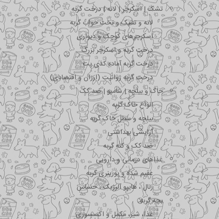
تشک | اسکرچر | لانه | درخت گربه
لانه و تشک و تخت خواب گربه
اسکرچرهای کوچک و دیواری
درخت گربه و اسکرچر بزرگ
درخت گربه آماده کدی پت
درخت گربه ژوانیت (ارزان و اقتصادی)
خاک و بیلچه | شامپو | ضد کک
انواع خاک گربه
بیلچه و سطل خاک گربه
آرایشی بهداشتی
ضد کک و کنه گربه
غذاهای درمانی و دارویی
عقیم شده و یورینری گربه
رنال ، هایپو آلرژیک ، حساس
بچه گربه
غذا، شیر، مکمل و اکسسوری