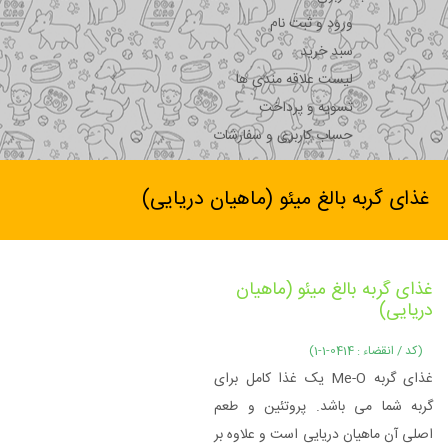
ورود و ثبت نام
سبد خرید
لیست علاقه مندی ها
تسویه و پرداخت
حساب کاربری و سفارشات
غذای گربه بالغ میئو (ماهیان دریایی)
غذای گربه بالغ میئو (ماهیان
دریایی)
(کد / انقضاء : 0414-1-1)
غذای گربه Me-O یک غذا کامل برای
گربه شما می باشد. پروتئین و طعم
اصلی آن ماهیان دریایی است و علاوه بر