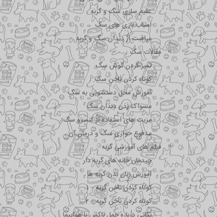
عقیم سازی سگ و گربه
اسباب بازی های سگ
مراقبت از دندان سگ و گربه
مقالات سگ
تمیز کردن گوش سگ
کوتاه کردن ناخن سگ
آموزش محل دستشویی به سگ
مسواک زدن دندان سگ
مزیت های استفاده از کنسرو سگ
مدفوع خواری سگ و درمان آن
فیلم های آموزشی گربه
چیدمان خانه های گربه دار
آموزش زبان بدن گربه ها
کوتاه کردن ناخن گربه – 1
کوتاه کردن ناخن گربه – 2
نکاتی درباره جمل باکس با هواپیما