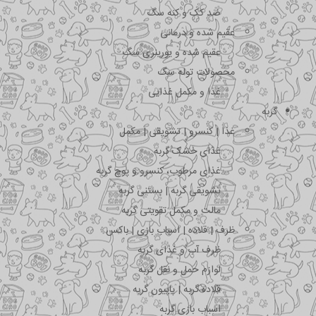
ضد کک و کنه سگ
عقیم شده و درمانی
عقیم شده و یورینری سگ
محصولات توله سگ
غذا و مکمل غذایی
گربه
غذا | کنسرو | تشویقی | مکمل
غذای خشک گربه
غذای مرطوب، کنسرو و پوچ گربه
تشویقی گربه | بستنی گربه
مالت و مکمل تقویتی گربه
ظرف | قلاده | اسباب بازی | باکس
ظرف آب و غذای گربه
لوازم حمل و نقل گربه
قلاده گربه | پاپیون گربه
اسباب بازی گربه