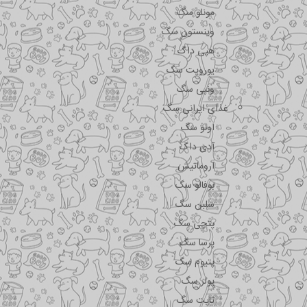
مونلو سگ
وینستون سگ
هپی داگ
یوروپت سگ
ونپی سگ
غذای ایرانی سگ
اونو سگ
آدی داگ
اروماتیش
بوفالو سگ
سلبن سگ
پتچی سگ
پرسا سگ
پتیوم سگ
پولر سگ
تاپت سگ