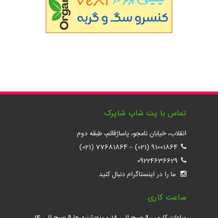
تماس با پت شاپ شاپرک
انقلاب، خیابان نامجو، پاساژقائم، طبقه دوم
77681864 (021)
–
91001864 (021)
09224636629
ما را در اینستاگرام دنبال کنید
ساعت کاری