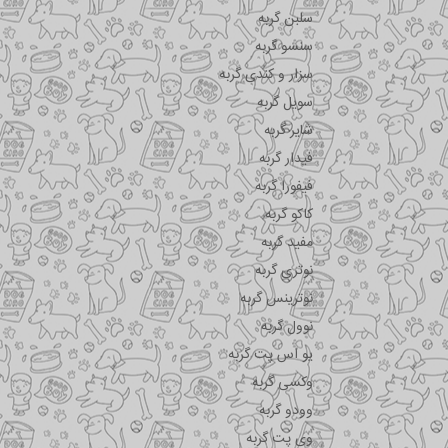
سلبن گربه
سنسو گربه
سزار و کندی گربه
سویل گربه
شایر گربه
فیدار گربه
فیفورا گربه
کاکو گربه
مفید گربه
نوتری گربه
نوترینس گربه
نوول گربه
یو اس پت گربه
وکسی گربه
وودو گربه
وی پت گربه