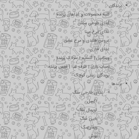
پرندگان
کلیه محصولات و غذاهای پرنده
غذای طوطی سانان
غذای مرغ مینا
عروس هلندی و مرغ عشق
غذای قناری
ویتامین | کلسیم | سرلاک پرنده
اسباب بازی | ظرف غذا | قفس پرنده
پرندگان زینتی کوچک
برندها
غذای خارجی سگ
اکسل
اویمال سگ
بابین سگ
بیفار سگ
بوش