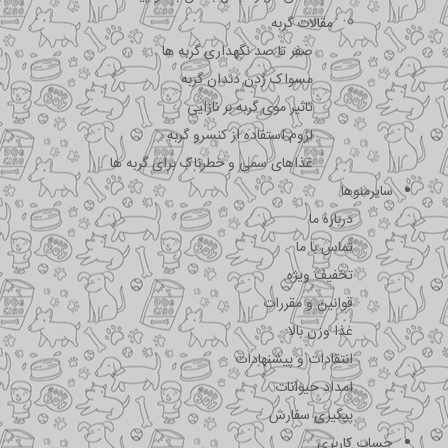
مقالات گربه
صفر تا صد نگهداری گربه ها
مسواک زدن دندان گربه
تاثیر موی گربه بر نازایی
لزوم استفاده از کنسرو گربه
غذاهای سمی و خطرناک برای گربه ها
سایرمنوها
درباره ما
تماس با ما
تخفیف ویژه
قوانین و مقررات
غذا وزن بالا
انتقادات و پیشنهادات
امداد حیوانات
پیگیری سفارش
حساب کاربری