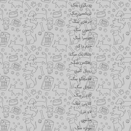
پدیگری سگ
تریکسی سگ
جرهای سگ
جمون سگ
جوسرا سگ
جیم داگ
دنتالایت سگ
رفلکس سگ
رویال کنین
فلامینگو سگ
سانال سگ
کلادرز سگ
کلاینی سگ
لاو می
مکسی
مونژه سگ