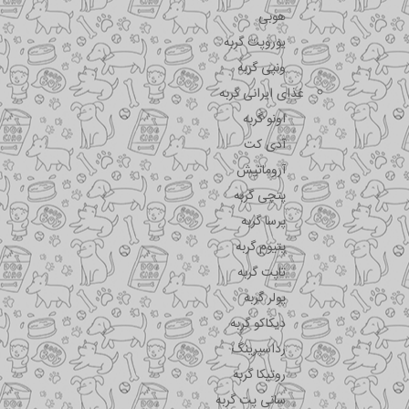
هوبی
یوروپت گربه
ونپی گربه
غذای ایرانی گربه
اونو گربه
آدی کت
آروماتیش
پتچی گربه
پرسا گربه
پتیوم گربه
تاپت گربه
پولر گربه
دیکاکو گربه
رداسپرینگ
روتیکا گربه
سانی پت گربه