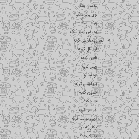
وکسی سگ
وی پت سگ
وودو سگ
یو اس پت سگ
غذای خارجی گربه
اویمال گربه
بابین گربه
بیفار گربه
بوناسیبو
تریکسی گربه
جمون گربه
جیم کت
جوسرا گربه
دین بست گربه
دکتر کلادرز
دنتالایت گربه