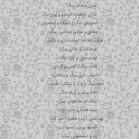
غذای خشک سگ
غذای مرطوب، کنسرو و پوچ سگ
تشویقی سگ | اسنک و استخوان
مکمل و مولتی ویتامین سگ
ظرف | قلاده | اسباب بازی | باکس
ظرف آب و غذای سگ
لوازم حمل و نقل سگ
قلاده سگ | کتفی و گردنی
اسباب بازی سگ و دندانی
خانه سگ | پارک | تشک | قلاده
خانه سگ و پارک سگ
تشک و تختخواب سگ
ست قلاده و جای خواب
بهداشتی | پد | شامپو | ضد کک
شامپو، برس، مسواک و …
پد و دستشویی سگ