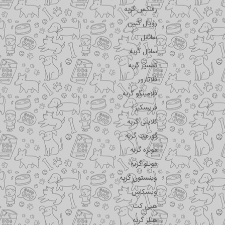
رفلکس گربه
رویال کنین
سانابل
سانال گربه
شسیر گربه
فلاتازور
فلامینگو گربه
فریسکیز
کلاینی گربه
گورمت گربه
مونژه گربه
مونلو گربه
وینستون گربه
ویسکاس
هپی کت
هیلز گربه