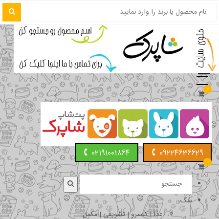
0
02191001864
09224636629
0
سگ
غذا | کنسرو | تشویقی | مکمل