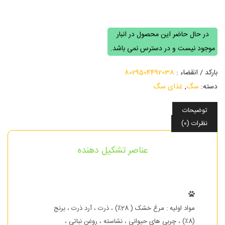
غذای خشک سگ
در حال حاضر این محصول در انبار
موجود نیست و در دسترس نمی باشد.
بارکد / انقضاء :
8029504492038
دسته:
سگ
,
غذای سگ
توضیحات
نظرات (0)
عناصر تشکیل دهنده
مواد اولیه : مرغ خشک ( 28٪) ، ذرت ، آرد ذرت ، برنج
(8٪) ، چربی های حیوانی ، نشاسته ، روغن نباتی ،