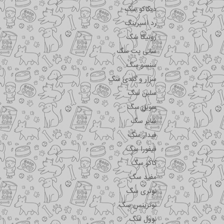
دیکاکو سگ
رد اسپرینگ
روتیکا سگ
سانی پت سگ
سنسو سگ
سزار و کندی سگ
سلبن سگ
سویل سگ
شایر سگ
فیدار سگ
فیفورا سگ
کاکو سگ
مفید سگ
نوتری سگ
نوترینس سگ
نوول سگ