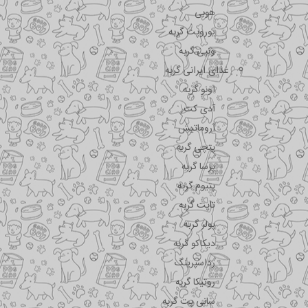
هوبی
یوروپت گربه
ونپی گربه
غذای ایرانی گربه
اونو گربه
آدی کت
آروماتیش
پتچی گربه
پرسا گربه
پتیوم گربه
تاپت گربه
پولر گربه
دیکاکو گربه
رداسپرینگ
روتیکا گربه
سانی پت گربه