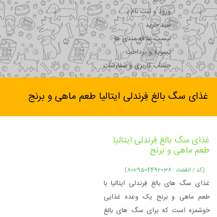
ورود و ثبت نام
سبد خرید
لیست علاقه مندی ها
تسویه و پرداخت
حساب کاربری و سفارشات
غذای سگ بالغ فِرندلی ایتالیا طعم ماهی و برنج
غذای سگ بالغ فِرندلی ایتالیا
طعم ماهی و برنج
(کد / انقضاء : 8029504492038)
غذای سگ های بالغ فِرندلی ایتالیا با
طعم ماهی و برنج یک وعده غذایی
خوشمزه است که برای سگ های بالغ