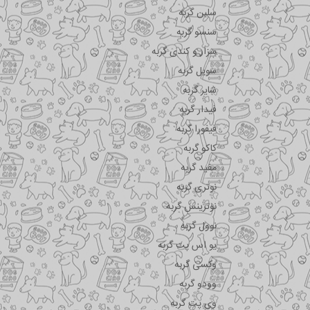
سلبن گربه
سنسو گربه
سزار و کندی گربه
سویل گربه
شایر گربه
فیدار گربه
فیفورا گربه
کاکو گربه
مفید گربه
نوتری گربه
نوترینس گربه
نوول گربه
یو اس پت گربه
وکسی گربه
وودو گربه
وی پت گربه