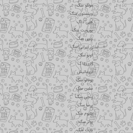
مونلو سگ
وینستون سگ
هپی داگ
یوروپت سگ
ونپی سگ
غذای ایرانی سگ
اونو سگ
آدی داگ
اروماتیش
بوفالو سگ
سلبن سگ
پتچی سگ
پرسا سگ
پتیوم سگ
پولر سگ
تاپت سگ