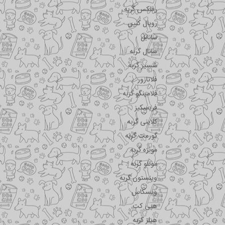
رفلکس گربه
رویال کنین
سانابل
سانال گربه
شسیر گربه
فلاتازور
فلامینگو گربه
فریسکیز
کلاینی گربه
گورمت گربه
مونژه گربه
مونلو گربه
وینستون گربه
ویسکاس
هپی کت
هیلز گربه