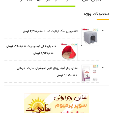
محصولات ویژه
لانه چوبی سگ نیناپت کد B
4,300,000
تومان
لانه پارچه ای گرد نیناپت
3,900,000
تومان
–
4,960,000
تومان
غذای رنال گربه رویال کنین اسپشیال امارات | درمانی
9,450,000
تومان