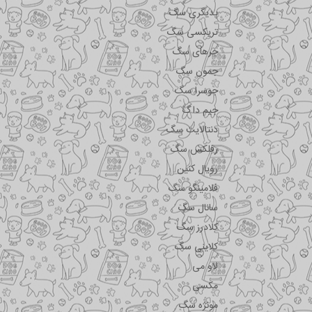
پدیگری سگ
تریکسی سگ
جرهای سگ
جمون سگ
جوسرا سگ
جیم داگ
دنتالایت سگ
رفلکس سگ
رویال کنین
فلامینگو سگ
سانال سگ
کلادرز سگ
کلاینی سگ
لاو می
مکسی
مونژه سگ