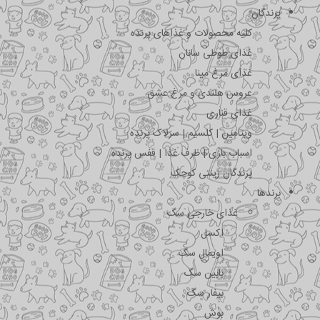
پرندگان
کلیه محصولات و غذاهای پرنده
غذای طوطی سانان
غذای مرغ مینا
عروس هلندی و مرغ عشق
غذای قناری
ویتامین | کلسیم | سرلاک پرنده
اسباب بازی | ظرف غذا | قفس پرنده
پرندگان زینتی کوچک
برندها
غذای خارجی سگ
اکسل
اویمال سگ
بابین سگ
بیفار سگ
بوش