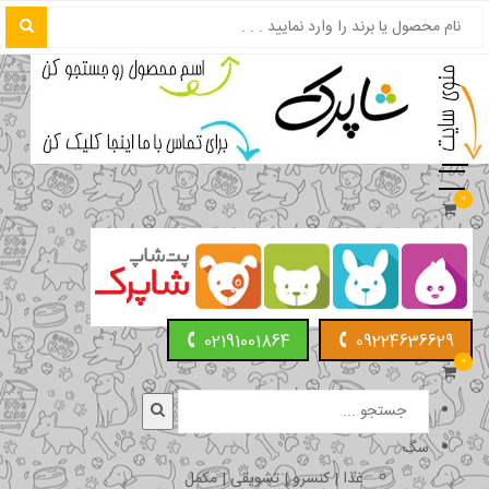
0
02191001864
09224636629
0
سگ
غذا | کنسرو | تشویقی | مکمل