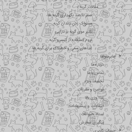
مقالات گربه
صفر تا صد نگهداری گربه ها
مسواک زدن دندان گربه
تاثیر موی گربه بر نازایی
لزوم استفاده از کنسرو گربه
غذاهای سمی و خطرناک برای گربه ها
سایرمنوها
درباره ما
تماس با ما
تخفیف ویژه
قوانین و مقررات
غذا وزن بالا
انتقادات و پیشنهادات
امداد حیوانات
پیگیری سفارش
حساب کاربری