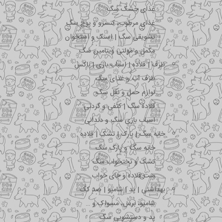
غذای خشک سگ
غذای مرطوب، کنسرو و پوچ سگ
تشویقی سگ | اسنک و استخوان
مکمل و مولتی ویتامین سگ
ظرف | قلاده | اسباب بازی | باکس
ظرف آب و غذای سگ
لوازم حمل و نقل سگ
قلاده سگ | کتفی و گردنی
اسباب بازی سگ و دندانی
خانه سگ | پارک | تشک | قلاده
خانه سگ و پارک سگ
تشک و تختخواب سگ
ست قلاده و جای خواب
بهداشتی | پد | شامپو | ضد کک
شامپو، برس، مسواک و …
پد و دستشویی سگ