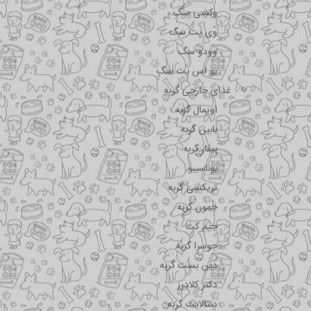
وکسی سگ
وی پت سگ
وودو سگ
یو اس پت سگ
غذای خارجی گربه
اویمال گربه
بابین گربه
بیفار گربه
بوناسیبو
تریکسی گربه
جمون گربه
جیم کت
جوسرا گربه
دین بست گربه
دکتر کلادرز
دنتالایت گربه