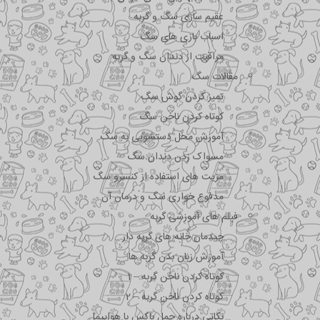
عقیم سازی سگ و گربه
اسباب بازی های سگ
مراقبت از دندان سگ و گربه
مقالات سگ
تمیز کردن گوش سگ
کوتاه کردن ناخن سگ
آموزش محل دستشویی به سگ
مسواک زدن دندان سگ
مزیت های استفاده از کنسرو سگ
مدفوع خواری سگ و درمان آن
فیلم های آموزشی گربه
چیدمان خانه های گربه دار
آموزش زبان بدن گربه ها
کوتاه کردن ناخن گربه – 1
کوتاه کردن ناخن گربه – 2
نکاتی درباره جمل باکس با هواپیما