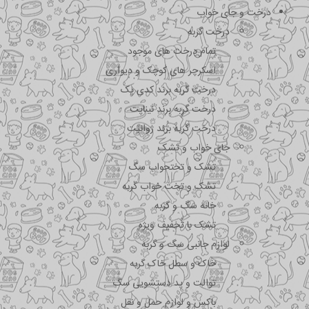
درخت و جای خواب
درخت گربه
تمام درخت های موجود
اسکرچر های کوچک و دیواری
درخت گربه برند کدی پک
درخت گربه برند نیناپت
درخت گربه برند ژوانیت
جای خواب و تشک
تشک و تختحواب سگ
تشک و تخت خواب گربه
خانه سگ و گربه
تشک با تخفیف ویژه
لوازم جانبی سگ و گربه
خاک و سطل خاک گربه
توالت و پد دستشویی سگ
باکس و لوازم حمل و نقل