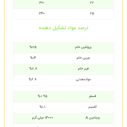
310
22
340
25
درصد مواد تشکیل دهنده
پروتئین خام
%25
چربی خام
%14
فیبر خام
%2.8
موادمعدنی
%6.8
فسفر
%0.95
کلسیم
%1.1
ویتامین A
14000 میلی گرم