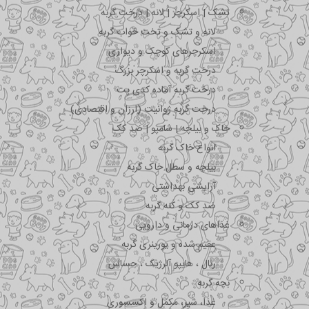
تشک | اسکرچر | لانه | درخت گربه
لانه و تشک و تخت خواب گربه
اسکرچرهای کوچک و دیواری
درخت گربه و اسکرچر بزرگ
درخت گربه آماده کدی پت
درخت گربه ژوانیت (ارزان و اقتصادی)
خاک و بیلچه | شامپو | ضد کک
انواع خاک گربه
بیلچه و سطل خاک گربه
آرایشی بهداشتی
ضد کک و کنه گربه
غذاهای درمانی و دارویی
عقیم شده و یورینری گربه
رنال ، هایپو آلرژیک ، حساس
بچه گربه
غذا، شیر، مکمل و اکسسوری