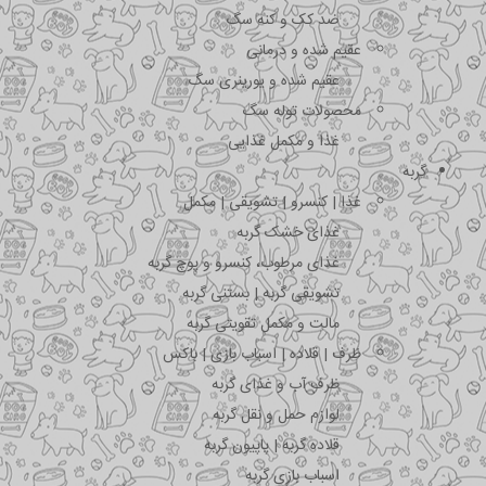
ضد کک و کنه سگ
عقیم شده و درمانی
عقیم شده و یورینری سگ
محصولات توله سگ
غذا و مکمل غذایی
گربه
غذا | کنسرو | تشویقی | مکمل
غذای خشک گربه
غذای مرطوب، کنسرو و پوچ گربه
تشویقی گربه | بستنی گربه
مالت و مکمل تقویتی گربه
ظرف | قلاده | اسباب بازی | باکس
ظرف آب و غذای گربه
لوازم حمل و نقل گربه
قلاده گربه | پاپیون گربه
اسباب بازی گربه