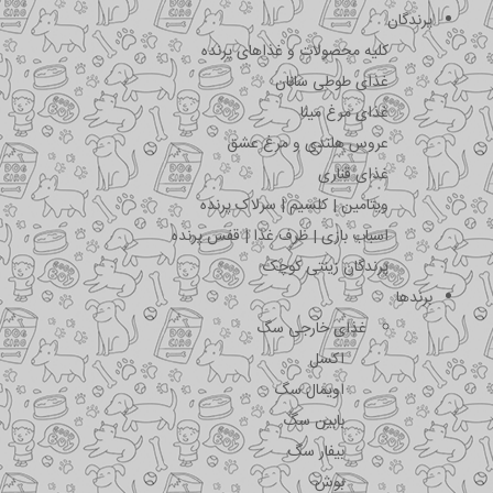
پرندگان
کلیه محصولات و غذاهای پرنده
غذای طوطی سانان
غذای مرغ مینا
عروس هلندی و مرغ عشق
غذای قناری
ویتامین | کلسیم | سرلاک پرنده
اسباب بازی | ظرف غذا | قفس پرنده
پرندگان زینتی کوچک
برندها
غذای خارجی سگ
اکسل
اویمال سگ
بابین سگ
بیفار سگ
بوش