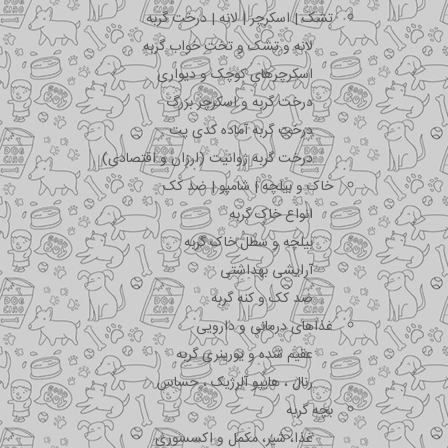
تشک | اسکرچر | لانه | درخت گربه
لانه و تشک و تخت خواب گربه
اسکرچرهای کوچک و دیواری
درخت گربه و اسکرچر بزرگ
درخت گربه آماده کدی پت
درخت گربه ژوانیت (ارزان و اقتصادی)
خاک و بیلچه | شامپو | ضد کک
انواع خاک گربه
بیلچه و سطل خاک گربه
آرایشی بهداشتی
ضد کک و کنه گربه
غذاهای درمانی و دارویی
عقیم شده و یورینری گربه
رنال ، هایپو آلرژیک ، حساس
بچه گربه
غذا، شیر، مکمل و اکسسوری