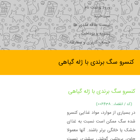
ورود و ثبت نام
سبد خرید
لیست علاقه مندی ها
تسویه و پرداخت
حساب کاربری و سفارشات
کنسرو سگ برندی با ژله گیاهی
کنسرو سگ برندی با ژله گیاهی
(کد / انقضاء : 006438)
در بسیاری از موارد، مواد غذایی کنسرو
شده سگ ممکن است نسبت به غذای
خشک یا خانگی برتر باشند. آنها معمولا
حاوی پروتئین گوشتی بیشتری نسبت