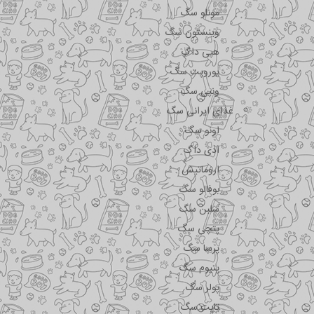
مونلو سگ
وینستون سگ
هپی داگ
یوروپت سگ
ونپی سگ
غذای ایرانی سگ
اونو سگ
آدی داگ
اروماتیش
بوفالو سگ
سلبن سگ
پتچی سگ
پرسا سگ
پتیوم سگ
پولر سگ
تاپت سگ