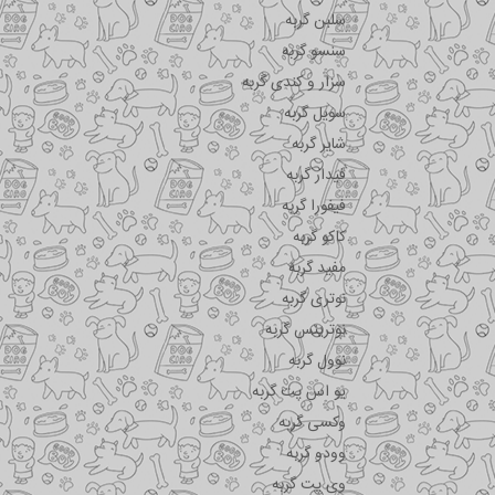
سلبن گربه
سنسو گربه
سزار و کندی گربه
سویل گربه
شایر گربه
فیدار گربه
فیفورا گربه
کاکو گربه
مفید گربه
نوتری گربه
نوترینس گربه
نوول گربه
یو اس پت گربه
وکسی گربه
وودو گربه
وی پت گربه