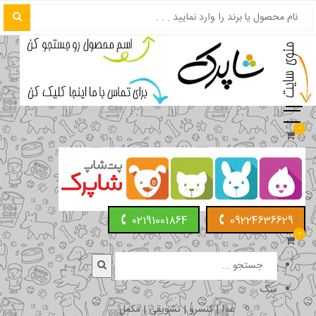
0
02191001864
09224636629
0
سگ
غذا | کنسرو | تشویقی | مکمل