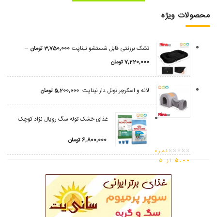
محصولات ویژه
–
تشک برزنتی قابل شستشو نیناپت
3,750,000
تومان
7,220,000
تومان
لانه و اسکرچر تونل دار نیناپت
5,200,000
تومان
غذای خشک توله سگ رویال نژاد کوچک
6,800,000
تومان
نمره
5.00
از 5