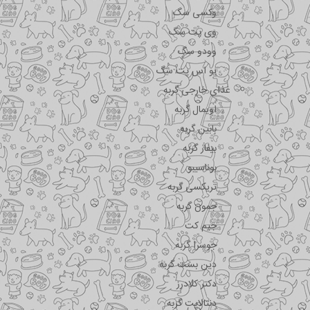
وکسی سگ
وی پت سگ
وودو سگ
یو اس پت سگ
غذای خارجی گربه
اویمال گربه
بابین گربه
بیفار گربه
بوناسیبو
تریکسی گربه
جمون گربه
جیم کت
جوسرا گربه
دین بست گربه
دکتر کلادرز
دنتالایت گربه