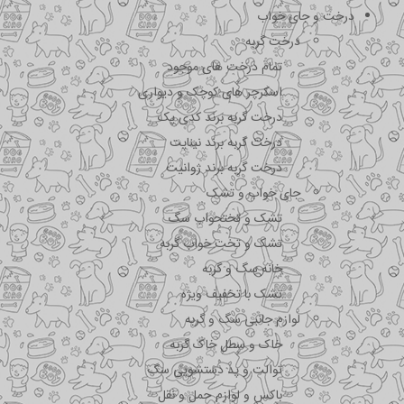
درخت و جای خواب
درخت گربه
تمام درخت های موجود
اسکرچر های کوچک و دیواری
درخت گربه برند کدی پک
درخت گربه برند نیناپت
درخت گربه برند ژوانیت
جای خواب و تشک
تشک و تختحواب سگ
تشک و تخت خواب گربه
خانه سگ و گربه
تشک با تخفیف ویژه
لوازم جانبی سگ و گربه
خاک و سطل خاک گربه
توالت و پد دستشویی سگ
باکس و لوازم حمل و نقل