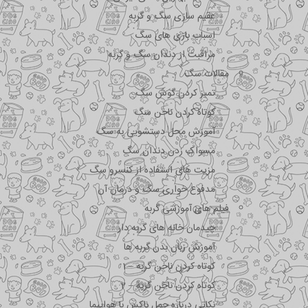
عقیم سازی سگ و گربه
اسباب بازی های سگ
مراقبت از دندان سگ و گربه
مقالات سگ
تمیز کردن گوش سگ
کوتاه کردن ناخن سگ
آموزش محل دستشویی به سگ
مسواک زدن دندان سگ
مزیت های استفاده از کنسرو سگ
مدفوع خواری سگ و درمان آن
فیلم های آموزشی گربه
چیدمان خانه های گربه دار
آموزش زبان بدن گربه ها
کوتاه کردن ناخن گربه – 1
کوتاه کردن ناخن گربه – 2
نکاتی درباره جمل باکس با هواپیما