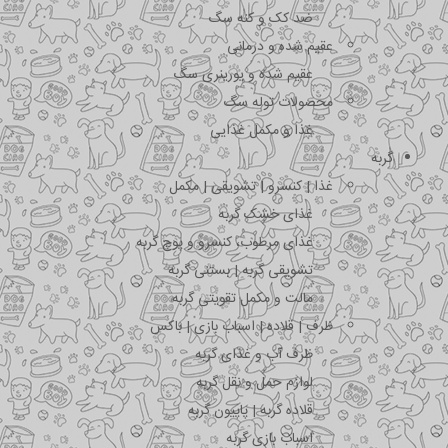
ضد کک و کنه سگ
عقیم شده و درمانی
عقیم شده و یورینری سگ
محصولات توله سگ
غذا و مکمل غذایی
گربه
غذا | کنسرو | تشویقی | مکمل
غذای خشک گربه
غذای مرطوب، کنسرو و پوچ گربه
تشویقی گربه | بستنی گربه
مالت و مکمل تقویتی گربه
ظرف | قلاده | اسباب بازی | باکس
ظرف آب و غذای گربه
لوازم حمل و نقل گربه
قلاده گربه | پاپیون گربه
اسباب بازی گربه