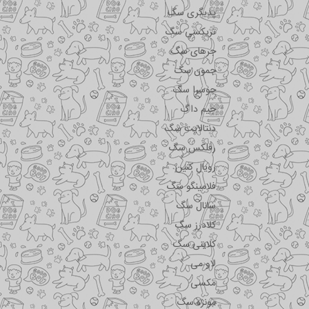
پدیگری سگ
تریکسی سگ
جرهای سگ
جمون سگ
جوسرا سگ
جیم داگ
دنتالایت سگ
رفلکس سگ
رویال کنین
فلامینگو سگ
سانال سگ
کلادرز سگ
کلاینی سگ
لاو می
مکسی
مونژه سگ