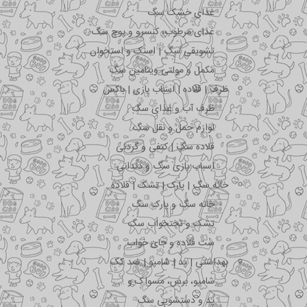
غذای خشک سگ
غذای مرطوب، کنسرو و پوچ سگ
تشویقی سگ | اسنک و استخوان
مکمل و مولتی ویتامین سگ
ظرف | قلاده | اسباب بازی | باکس
ظرف آب و غذای سگ
لوازم حمل و نقل سگ
قلاده سگ | کتفی و گردنی
اسباب بازی سگ و دندانی
خانه سگ | پارک | تشک | قلاده
خانه سگ و پارک سگ
تشک و تختخواب سگ
ست قلاده و جای خواب
بهداشتی | پد | شامپو | ضد کک
شامپو، برس، مسواک و …
پد و دستشویی سگ