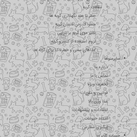
مقالات گربه
صفر تا صد نگهداری گربه ها
مسواک زدن دندان گربه
تاثیر موی گربه بر نازایی
لزوم استفاده از کنسرو گربه
غذاهای سمی و خطرناک برای گربه ها
سایرمنوها
درباره ما
تماس با ما
تخفیف ویژه
قوانین و مقررات
غذا وزن بالا
انتقادات و پیشنهادات
امداد حیوانات
پیگیری سفارش
حساب کاربری