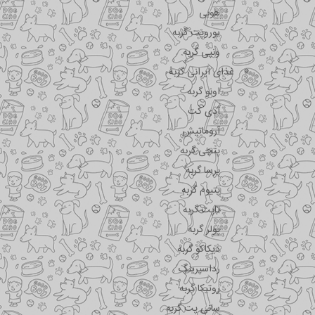
هوبی
یوروپت گربه
ونپی گربه
غذای ایرانی گربه
اونو گربه
آدی کت
آروماتیش
پتچی گربه
پرسا گربه
پتیوم گربه
تاپت گربه
پولر گربه
دیکاکو گربه
رداسپرینگ
روتیکا گربه
سانی پت گربه