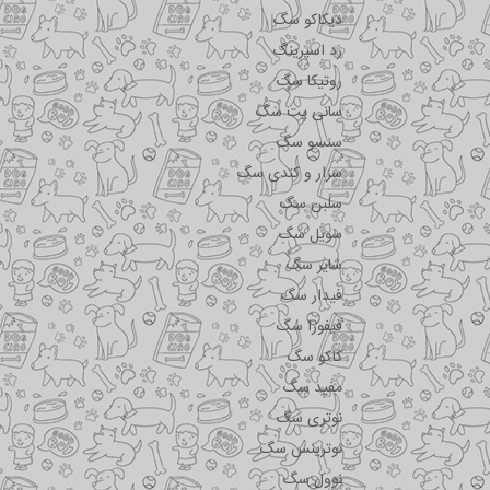
دیکاکو سگ
رد اسپرینگ
روتیکا سگ
سانی پت سگ
سنسو سگ
سزار و کندی سگ
سلبن سگ
سویل سگ
شایر سگ
فیدار سگ
فیفورا سگ
کاکو سگ
مفید سگ
نوتری سگ
نوترینس سگ
نوول سگ