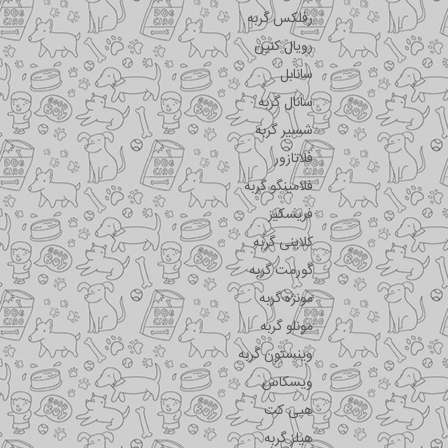
رفلکس گربه
رویال کنین
سانابل
سانال گربه
شسیر گربه
فلاتازور
فلامینگو گربه
فریسکیز
کلاینی گربه
گورمت گربه
مونژه گربه
مونلو گربه
وینستون گربه
ویسکاس
هپی کت
هیلز گربه