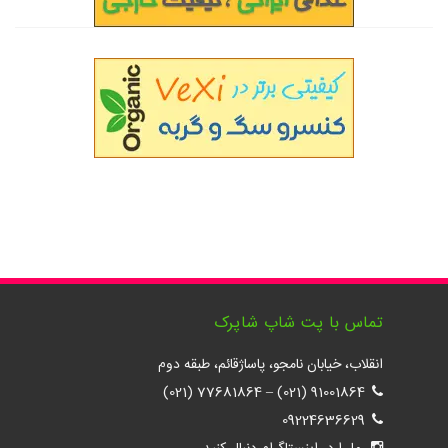
تماس با پت شاپ شاپرک
انقلاب، خیابان نامجو، پاساژقائم، طبقه دوم
77681864 (021)
–
91001864 (021)
09224636629