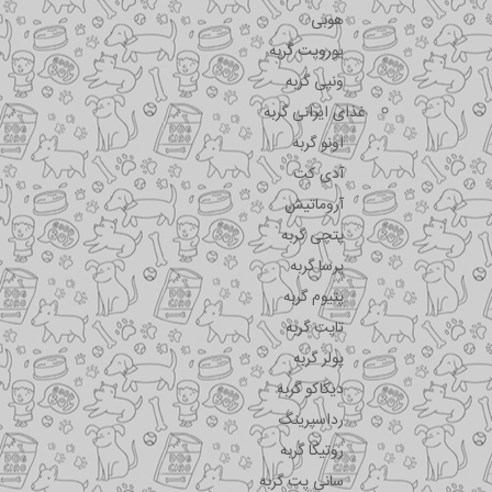
هوبی
یوروپت گربه
ونپی گربه
غذای ایرانی گربه
اونو گربه
آدی کت
آروماتیش
پتچی گربه
پرسا گربه
پتیوم گربه
تاپت گربه
پولر گربه
دیکاکو گربه
رداسپرینگ
روتیکا گربه
سانی پت گربه