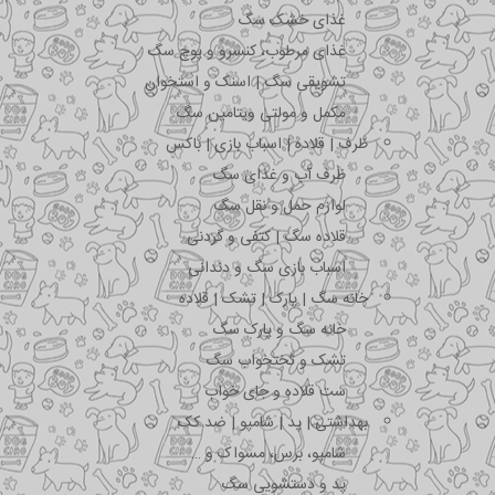
غذای خشک سگ
غذای مرطوب، کنسرو و پوچ سگ
تشویقی سگ | اسنک و استخوان
مکمل و مولتی ویتامین سگ
ظرف | قلاده | اسباب بازی | باکس
ظرف آب و غذای سگ
لوازم حمل و نقل سگ
قلاده سگ | کتفی و گردنی
اسباب بازی سگ و دندانی
خانه سگ | پارک | تشک | قلاده
خانه سگ و پارک سگ
تشک و تختخواب سگ
ست قلاده و جای خواب
بهداشتی | پد | شامپو | ضد کک
شامپو، برس، مسواک و …
پد و دستشویی سگ