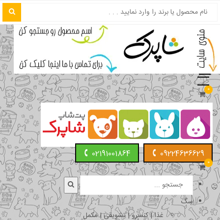
0
02191001864
09224636629
0
سگ
غذا | کنسرو | تشویقی | مکمل