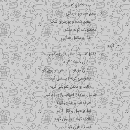
ضد کک و کنه سگ
عقیم شده و درمانی
عقیم شده و یورینری سگ
محصولات توله سگ
غذا و مکمل غذایی
گربه
غذا | کنسرو | تشویقی | مکمل
غذای خشک گربه
غذای مرطوب، کنسرو و پوچ گربه
تشویقی گربه | بستنی گربه
مالت و مکمل تقویتی گربه
ظرف | قلاده | اسباب بازی | باکس
ظرف آب و غذای گربه
لوازم حمل و نقل گربه
قلاده گربه | پاپیون گربه
اسباب بازی گربه