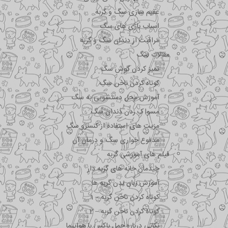
عقیم سازی سگ و گربه
اسباب بازی های سگ
مراقبت از دندان سگ و گربه
مقالات سگ
تمیز کردن گوش سگ
کوتاه کردن ناخن سگ
آموزش محل دستشویی به سگ
مسواک زدن دندان سگ
مزیت های استفاده از کنسرو سگ
مدفوع خواری سگ و درمان آن
فیلم های آموزشی گربه
چیدمان خانه های گربه دار
آموزش زبان بدن گربه ها
کوتاه کردن ناخن گربه – 1
کوتاه کردن ناخن گربه – 2
نکاتی درباره جمل باکس با هواپیما