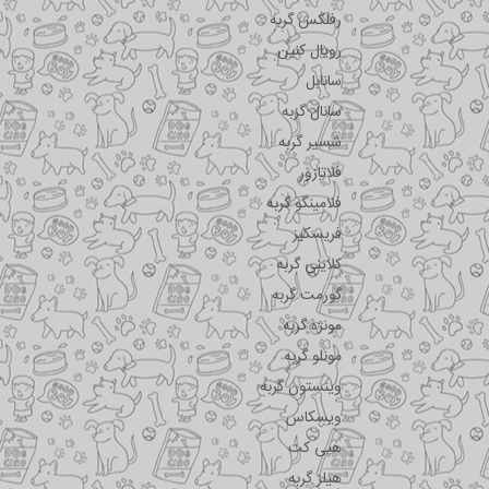
رفلکس گربه
رویال کنین
سانابل
سانال گربه
شسیر گربه
فلاتازور
فلامینگو گربه
فریسکیز
کلاینی گربه
گورمت گربه
مونژه گربه
مونلو گربه
وینستون گربه
ویسکاس
هپی کت
هیلز گربه