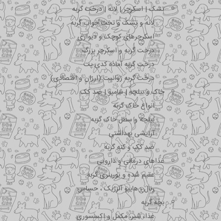
تشک | اسکرچر | لانه | درخت گربه
لانه و تشک و تخت خواب گربه
اسکرچرهای کوچک و دیواری
درخت گربه و اسکرچر بزرگ
درخت گربه آماده کدی پت
درخت گربه ژوانیت (ارزان و اقتصادی)
خاک و بیلچه | شامپو | ضد کک
انواع خاک گربه
بیلچه و سطل خاک گربه
آرایشی بهداشتی
ضد کک و کنه گربه
غذاهای درمانی و دارویی
عقیم شده و یورینری گربه
رنال ، هایپو آلرژیک ، حساس
بچه گربه
غذا، شیر، مکمل و اکسسوری