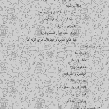
مقالات گربه
صفر تا صد نگهداری گربه ها
مسواک زدن دندان گربه
تاثیر موی گربه بر نازایی
لزوم استفاده از کنسرو گربه
غذاهای سمی و خطرناک برای گربه ها
سایرمنوها
درباره ما
تماس با ما
تخفیف ویژه
قوانین و مقررات
غذا وزن بالا
انتقادات و پیشنهادات
امداد حیوانات
پیگیری سفارش
حساب کاربری