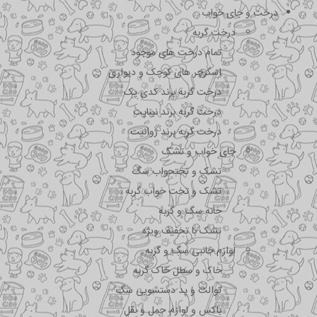
درخت و جای خواب
درخت گربه
تمام درخت های موجود
اسکرچر های کوچک و دیواری
درخت گربه برند کدی پک
درخت گربه برند نیناپت
درخت گربه برند ژوانیت
جای خواب و تشک
تشک و تختحواب سگ
تشک و تخت خواب گربه
خانه سگ و گربه
تشک با تخفیف ویژه
لوازم جانبی سگ و گربه
خاک و سطل خاک گربه
توالت و پد دستشویی سگ
باکس و لوازم حمل و نقل