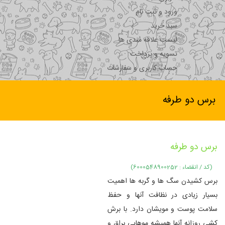
ورود و ثبت نام
سبد خرید
لیست علاقه مندی ها
تسویه و پرداخت
حساب کاربری و سفارشات
برس دو طرفه
برس دو طرفه
(کد / انقضاء : 6000548900252)
برس کشیدن سگ ها و گربه ها اهمیت
بسیار زیادی در نظافت آنها و حفظ
سلامت پوست و مویشان دارد. با برش
کشی روزانه آنها همیشه موهایی براق و