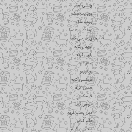
وکسی سگ
وی پت سگ
وودو سگ
یو اس پت سگ
غذای خارجی گربه
اویمال گربه
بابین گربه
بیفار گربه
بوناسیبو
تریکسی گربه
جمون گربه
جیم کت
جوسرا گربه
دین بست گربه
دکتر کلادرز
دنتالایت گربه