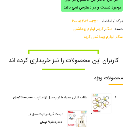
موجود نیست و در دسترس نمی باشد.
بارکد / انقضاء :
6000548900252
دسته:
سگ
,
گربه
,
لوازم بهداشتی
سگ
,
لوازم بهداشتی گربه
کاربران این محصولات را نیز خریداری کرده اند
محصولات ویژه
طناب کنفی همراه با توپ مدل B نیناپت
600,000
تومان
درخت گربه نیناپت مدل E1
9,800,000
تومان