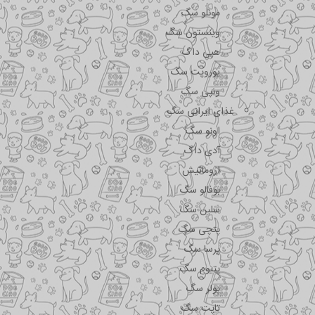
مونلو سگ
وینستون سگ
هپی داگ
یوروپت سگ
ونپی سگ
غذای ایرانی سگ
اونو سگ
آدی داگ
اروماتیش
بوفالو سگ
سلبن سگ
پتچی سگ
پرسا سگ
پتیوم سگ
پولر سگ
تاپت سگ