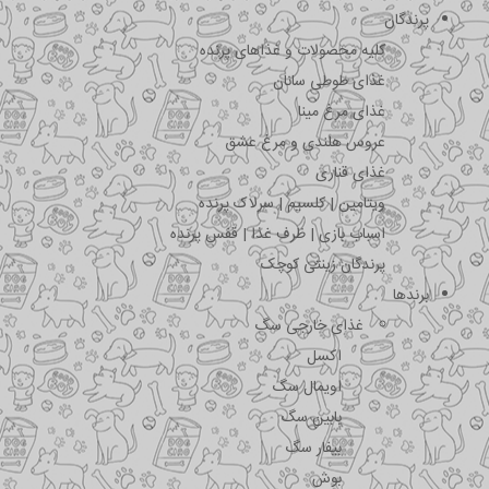
پرندگان
کلیه محصولات و غذاهای پرنده
غذای طوطی سانان
غذای مرغ مینا
عروس هلندی و مرغ عشق
غذای قناری
ویتامین | کلسیم | سرلاک پرنده
اسباب بازی | ظرف غذا | قفس پرنده
پرندگان زینتی کوچک
برندها
غذای خارجی سگ
اکسل
اویمال سگ
بابین سگ
بیفار سگ
بوش