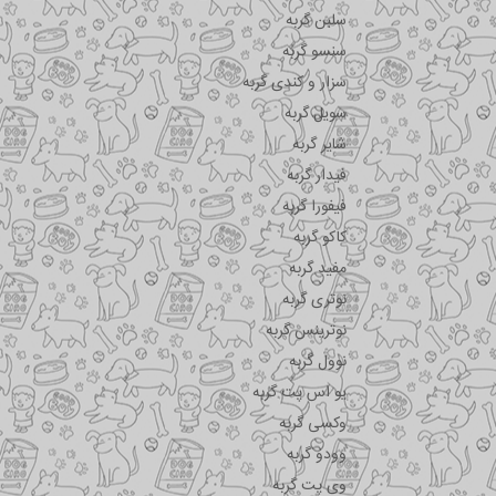
سلبن گربه
سنسو گربه
سزار و کندی گربه
سویل گربه
شایر گربه
فیدار گربه
فیفورا گربه
کاکو گربه
مفید گربه
نوتری گربه
نوترینس گربه
نوول گربه
یو اس پت گربه
وکسی گربه
وودو گربه
وی پت گربه