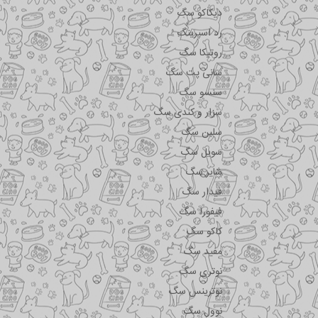
دیکاکو سگ
رد اسپرینگ
روتیکا سگ
سانی پت سگ
سنسو سگ
سزار و کندی سگ
سلبن سگ
سویل سگ
شایر سگ
فیدار سگ
فیفورا سگ
کاکو سگ
مفید سگ
نوتری سگ
نوترینس سگ
نوول سگ