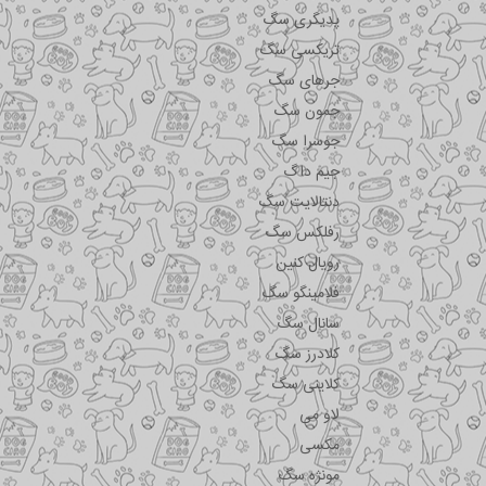
پدیگری سگ
تریکسی سگ
جرهای سگ
جمون سگ
جوسرا سگ
جیم داگ
دنتالایت سگ
رفلکس سگ
رویال کنین
فلامینگو سگ
سانال سگ
کلادرز سگ
کلاینی سگ
لاو می
مکسی
مونژه سگ