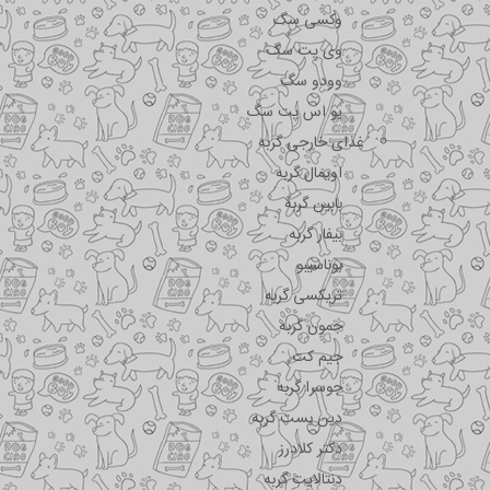
وکسی سگ
وی پت سگ
وودو سگ
یو اس پت سگ
غذای خارجی گربه
اویمال گربه
بابین گربه
بیفار گربه
بوناسیبو
تریکسی گربه
جمون گربه
جیم کت
جوسرا گربه
دین بست گربه
دکتر کلادرز
دنتالایت گربه