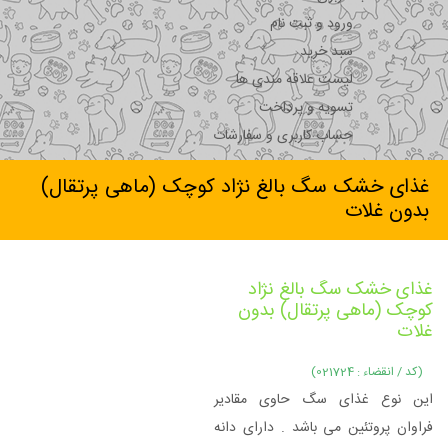
ورود و ثبت نام
سبد خرید
لیست علاقه مندی ها
تسویه و پرداخت
حساب کاربری و سفارشات
غذای خشک سگ بالغ نژاد کوچک (ماهی پرتقال)
بدون غلات
غذای خشک سگ بالغ نژاد
کوچک (ماهی پرتقال) بدون
غلات
(کد / انقضاء : 021724)
این نوع غذای سگ حاوی مقادیر
فراوان پروتئین می باشد . دارای دانه