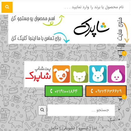
0
02191001864
09224636629
0
سگ
غذا | کنسرو | تشویقی | مکمل