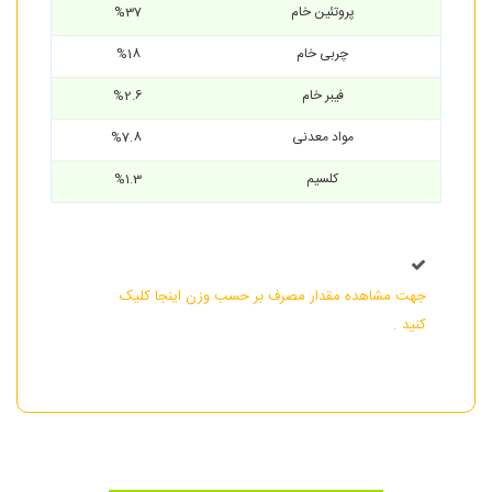
پروتئین خام
%37
چربی خام
%18
فیبر خام
%2.6
مواد معدنی
%7.8
کلسیم
%1.3
جهت مشاهده مقدار مصرف بر حسب وزن اینجا کلیک
کنید .