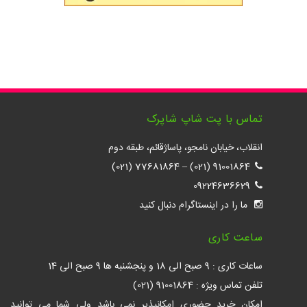
تماس با پت شاپ شاپرک
انقلاب، خیابان نامجو، پاساژقائم، طبقه دوم
77681864 (021)
–
91001864 (021)
09224636629
ما را در اینستاگرام دنبال کنید
ساعت کاری
ساعات کاری : 9 صبح الی 18 و پنجشنبه ها 9 صبح الی 14
تلفن تماس ویژه : 91001864 (021)
امکان خرید حضوری امکانپذیر نمی باشد ولی شما می توانید