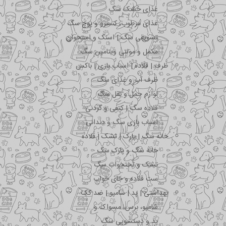
غذای خشک سگ
غذای مرطوب، کنسرو و پوچ سگ
تشویقی سگ | اسنک و استخوان
مکمل و مولتی ویتامین سگ
ظرف | قلاده | اسباب بازی | باکس
ظرف آب و غذای سگ
لوازم حمل و نقل سگ
قلاده سگ | کتفی و گردنی
اسباب بازی سگ و دندانی
خانه سگ | پارک | تشک | قلاده
خانه سگ و پارک سگ
تشک و تختخواب سگ
ست قلاده و جای خواب
بهداشتی | پد | شامپو | ضد کک
شامپو، برس، مسواک و …
پد و دستشویی سگ