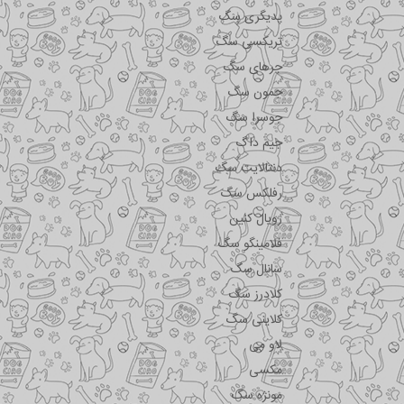
پدیگری سگ
تریکسی سگ
جرهای سگ
جمون سگ
جوسرا سگ
جیم داگ
دنتالایت سگ
رفلکس سگ
رویال کنین
فلامینگو سگ
سانال سگ
کلادرز سگ
کلاینی سگ
لاو می
مکسی
مونژه سگ