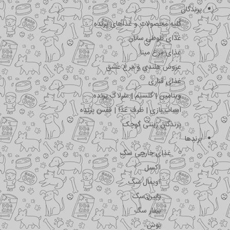
پرندگان
کلیه محصولات و غذاهای پرنده
غذای طوطی سانان
غذای مرغ مینا
عروس هلندی و مرغ عشق
غذای قناری
ویتامین | کلسیم | سرلاک پرنده
اسباب بازی | ظرف غذا | قفس پرنده
پرندگان زینتی کوچک
برندها
غذای خارجی سگ
اکسل
اویمال سگ
بابین سگ
بیفار سگ
بوش