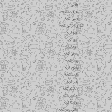
هوبی
یوروپت گربه
ونپی گربه
غذای ایرانی گربه
اونو گربه
آدی کت
آروماتیش
پتچی گربه
پرسا گربه
پتیوم گربه
تاپت گربه
پولر گربه
دیکاکو گربه
رداسپرینگ
روتیکا گربه
سانی پت گربه