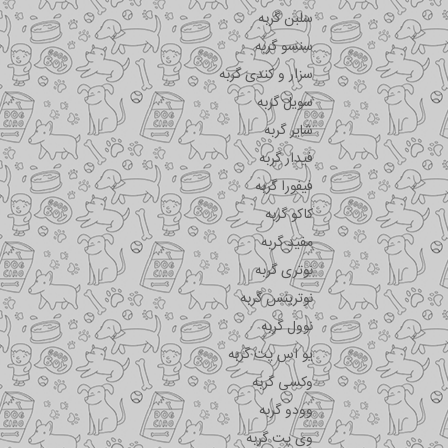
سلبن گربه
سنسو گربه
سزار و کندی گربه
سویل گربه
شایر گربه
فیدار گربه
فیفورا گربه
کاکو گربه
مفید گربه
نوتری گربه
نوترینس گربه
نوول گربه
یو اس پت گربه
وکسی گربه
وودو گربه
وی پت گربه