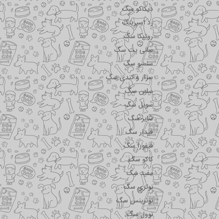
دیکاکو سگ
رد اسپرینگ
روتیکا سگ
سانی پت سگ
سنسو سگ
سزار و کندی سگ
سلبن سگ
سویل سگ
شایر سگ
فیدار سگ
فیفورا سگ
کاکو سگ
مفید سگ
نوتری سگ
نوترینس سگ
نوول سگ