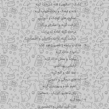
تشک | اسکرچر | لانه | درخت گربه
لانه و تشک و تخت خواب گربه
اسکرچرهای کوچک و دیواری
درخت گربه و اسکرچر بزرگ
درخت گربه آماده کدی پت
درخت گربه ژوانیت (ارزان و اقتصادی)
خاک و بیلچه | شامپو | ضد کک
انواع خاک گربه
بیلچه و سطل خاک گربه
آرایشی بهداشتی
ضد کک و کنه گربه
غذاهای درمانی و دارویی
عقیم شده و یورینری گربه
رنال ، هایپو آلرژیک ، حساس
بچه گربه
غذا، شیر، مکمل و اکسسوری