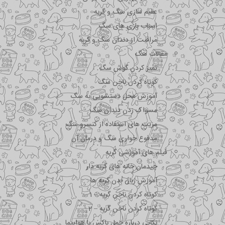
عقیم سازی سگ و گربه
اسباب بازی های سگ
مراقبت از دندان سگ و گربه
مقالات سگ
تمیز کردن گوش سگ
کوتاه کردن ناخن سگ
آموزش محل دستشویی به سگ
مسواک زدن دندان سگ
مزیت های استفاده از کنسرو سگ
مدفوع خواری سگ و درمان آن
فیلم های آموزشی گربه
چیدمان خانه های گربه دار
آموزش زبان بدن گربه ها
کوتاه کردن ناخن گربه – 1
کوتاه کردن ناخن گربه – 2
نکاتی درباره جمل باکس با هواپیما