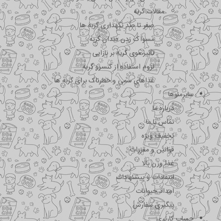
مقالات گربه
صفر تا صد نگهداری گربه ها
مسواک زدن دندان گربه
تاثیر موی گربه بر نازایی
لزوم استفاده از کنسرو گربه
غذاهای سمی و خطرناک برای گربه ها
سایرمنوها
درباره ما
تماس با ما
تخفیف ویژه
قوانین و مقررات
غذا وزن بالا
انتقادات و پیشنهادات
امداد حیوانات
پیگیری سفارش
حساب کاربری