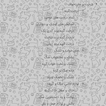
درخت و جای خواب
درخت گربه
تمام درخت های موجود
اسکرچر های کوچک و دیواری
درخت گربه برند کدی پک
درخت گربه برند نیناپت
درخت گربه برند ژوانیت
جای خواب و تشک
تشک و تختحواب سگ
تشک و تخت خواب گربه
خانه سگ و گربه
تشک با تخفیف ویژه
لوازم جانبی سگ و گربه
خاک و سطل خاک گربه
توالت و پد دستشویی سگ
باکس و لوازم حمل و نقل