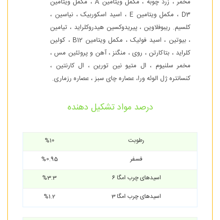
مخمر ، زرد چوبه ، مکمل ویتامین A ، مکمل ویتامین
D3 ، مکمل ویتامین E ، اسید اسکوربیک ، نیاسین ،
کلسیم. ریبوفلاوین ، پیریدوکسین هیدروکلراید ، تیامین
، بیوتین ، اسید فولیک ، مکمل ویتامین B12 ، کولین
کلراید ، بتاکارتن ، روی ، منگنز ، آهن و پروتئین مس ،
مخمر سلنیوم ، ال متیو نین تورین ، ال کارنتین ،
کنسانتره ژل الوئه ورا، عصاره چای سبز ، عصاره رزماری.
درصد مواد تشکیل دهنده
رطوبت
%10
فسفر
%0.95
اسیدهای چرب امگا 6
%3.3
اسیدهای چرب امگا 3
%1.2