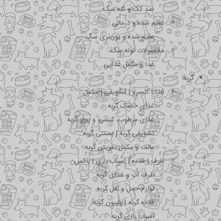
ضد کک و کنه سگ
عقیم شده و درمانی
عقیم شده و یورینری سگ
محصولات توله سگ
غذا و مکمل غذایی
گربه
غذا | کنسرو | تشویقی | مکمل
غذای خشک گربه
غذای مرطوب، کنسرو و پوچ گربه
تشویقی گربه | بستنی گربه
مالت و مکمل تقویتی گربه
ظرف | قلاده | اسباب بازی | باکس
ظرف آب و غذای گربه
لوازم حمل و نقل گربه
قلاده گربه | پاپیون گربه
اسباب بازی گربه