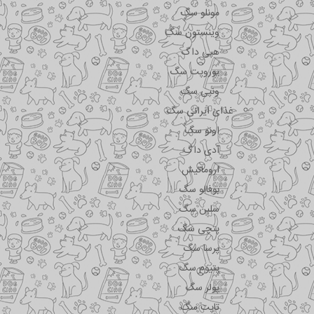
مونلو سگ
وینستون سگ
هپی داگ
یوروپت سگ
ونپی سگ
غذای ایرانی سگ
اونو سگ
آدی داگ
اروماتیش
بوفالو سگ
سلبن سگ
پتچی سگ
پرسا سگ
پتیوم سگ
پولر سگ
تاپت سگ