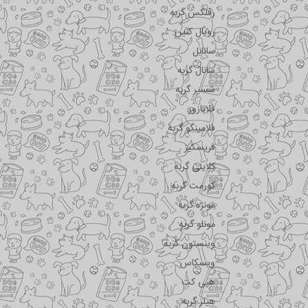
رفلکس گربه
رویال کنین
سانابل
سانال گربه
شسیر گربه
فلاتازور
فلامینگو گربه
فریسکیز
کلاینی گربه
گورمت گربه
مونژه گربه
مونلو گربه
وینستون گربه
ویسکاس
هپی کت
هیلز گربه