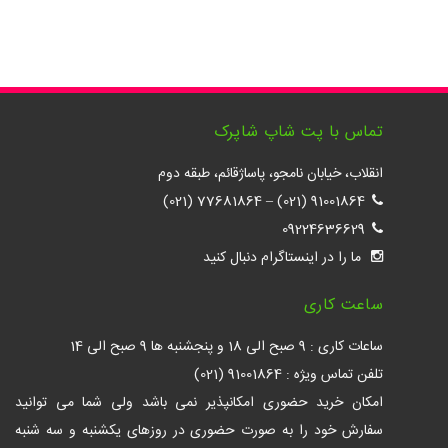
تماس با پت شاپ شاپرک
انقلاب، خیابان نامجو، پاساژقائم، طبقه دوم
77681864 (021)
–
91001864 (021)
09224636629
ما را در اینستاگرام دنبال کنید
ساعت کاری
ساعات کاری : 9 صبح الی 18 و پنجشنبه ها 9 صبح الی 14
تلفن تماس ویژه : 91001864 (021)
امکان خرید حضوری امکانپذیر نمی باشد ولی شما می توانید
سفارش خود را به صورت حضوری در روزهای یکشنبه و سه شنبه