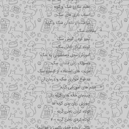
عقیم سازی سگ و گربه
اسباب بازی های سگ
مراقبت از دندان سگ و گربه
مقالات سگ
تمیز کردن گوش سگ
کوتاه کردن ناخن سگ
آموزش محل دستشویی به سگ
مسواک زدن دندان سگ
مزیت های استفاده از کنسرو سگ
مدفوع خواری سگ و درمان آن
فیلم های آموزشی گربه
چیدمان خانه های گربه دار
آموزش زبان بدن گربه ها
کوتاه کردن ناخن گربه – 1
کوتاه کردن ناخن گربه – 2
نکاتی درباره جمل باکس با هواپیما