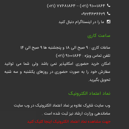
77681864 (021)
–
91001864 (021)
09224636629
ما را در اینستاگرام دنبال کنید
ساعت کاری
ساعات کاری : 9 صبح الی 18 و پنجشنبه ها 9 صبح الی 14
تلفن تماس ویژه : 91001864 (021)
امکان خرید حضوری امکانپذیر نمی باشد ولی شما می توانید
سفارش خود را به صورت حضوری در روزهای یکشنبه و سه شنبه
تحویل بگیرید.
نماد اعتماد الکترونیک
وب سایت شاپرک علاوه بر نماد اعتماد الکترونیک در وب سایت
ساماندهی وزارت ارشاد نیز ثبت شده است .
جهت مشاهده نماد اعتماد الکترونیک اینجا کلیک کنید