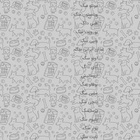
مونلو سگ
وینستون سگ
هپی داگ
یوروپت سگ
ونپی سگ
غذای ایرانی سگ
اونو سگ
آدی داگ
اروماتیش
بوفالو سگ
سلبن سگ
پتچی سگ
پرسا سگ
پتیوم سگ
پولر سگ
تاپت سگ