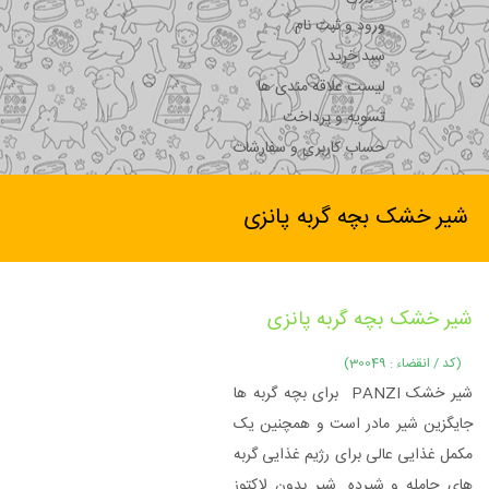
ورود و ثبت نام
سبد خرید
لیست علاقه مندی ها
تسویه و پرداخت
حساب کاربری و سفارشات
شیر خشک بچه گربه پانزی
شیر خشک بچه گربه پانزی
(کد / انقضاء : 30049)
شیر خشک PANZI برای بچه گربه ها
جایگزین شیر مادر است و همچنین یک
مکمل غذایی عالی برای رژیم غذایی گربه
های حامله و شیرده. شیر بدون لاکتوز