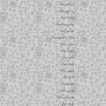
دیکاکو سگ
رد اسپرینگ
روتیکا سگ
سانی پت سگ
سنسو سگ
سزار و کندی سگ
سلبن سگ
سویل سگ
شایر سگ
فیدار سگ
فیفورا سگ
کاکو سگ
مفید سگ
نوتری سگ
نوترینس سگ
نوول سگ