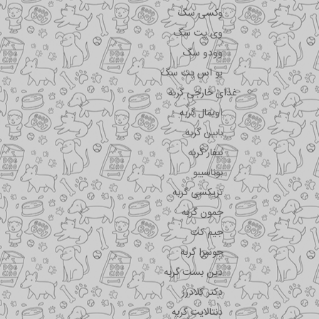
وکسی سگ
وی پت سگ
وودو سگ
یو اس پت سگ
غذای خارجی گربه
اویمال گربه
بابین گربه
بیفار گربه
بوناسیبو
تریکسی گربه
جمون گربه
جیم کت
جوسرا گربه
دین بست گربه
دکتر کلادرز
دنتالایت گربه