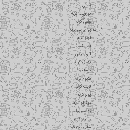
هوبی
یوروپت گربه
ونپی گربه
غذای ایرانی گربه
اونو گربه
آدی کت
آروماتیش
پتچی گربه
پرسا گربه
پتیوم گربه
تاپت گربه
پولر گربه
دیکاکو گربه
رداسپرینگ
روتیکا گربه
سانی پت گربه