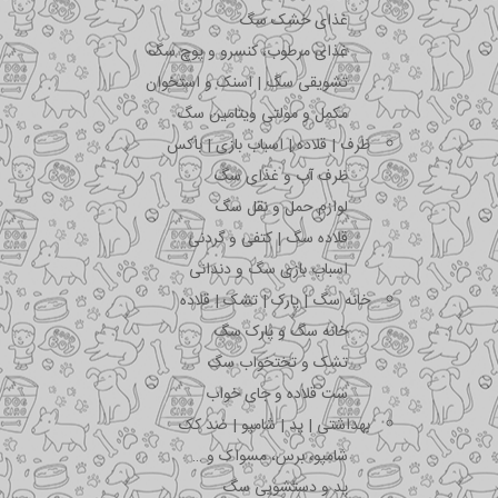
غذای خشک سگ
غذای مرطوب، کنسرو و پوچ سگ
تشویقی سگ | اسنک و استخوان
مکمل و مولتی ویتامین سگ
ظرف | قلاده | اسباب بازی | باکس
ظرف آب و غذای سگ
لوازم حمل و نقل سگ
قلاده سگ | کتفی و گردنی
اسباب بازی سگ و دندانی
خانه سگ | پارک | تشک | قلاده
خانه سگ و پارک سگ
تشک و تختخواب سگ
ست قلاده و جای خواب
بهداشتی | پد | شامپو | ضد کک
شامپو، برس، مسواک و …
پد و دستشویی سگ