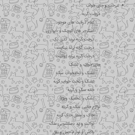
درخت و جای خواب
درخت گربه
تمام درخت های موجود
اسکرچر های کوچک و دیواری
درخت گربه برند کدی پک
درخت گربه برند نیناپت
درخت گربه برند ژوانیت
جای خواب و تشک
تشک و تختحواب سگ
تشک و تخت خواب گربه
خانه سگ و گربه
تشک با تخفیف ویژه
لوازم جانبی سگ و گربه
خاک و سطل خاک گربه
توالت و پد دستشویی سگ
باکس و لوازم حمل و نقل