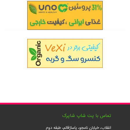
تماس با پت شاپ شاپرک
انقلاب، خیابان نامجو، پاساژقائم، طبقه دوم