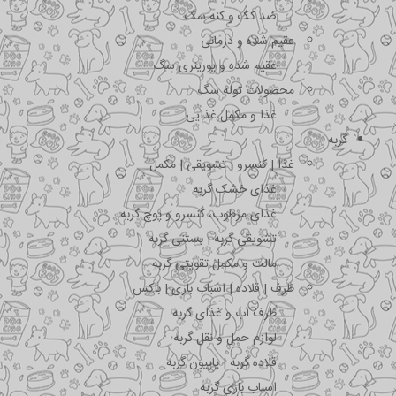
ضد کک و کنه سگ
عقیم شده و درمانی
عقیم شده و یورینری سگ
محصولات توله سگ
غذا و مکمل غذایی
گربه
غذا | کنسرو | تشویقی | مکمل
غذای خشک گربه
غذای مرطوب، کنسرو و پوچ گربه
تشویقی گربه | بستنی گربه
مالت و مکمل تقویتی گربه
ظرف | قلاده | اسباب بازی | باکس
ظرف آب و غذای گربه
لوازم حمل و نقل گربه
قلاده گربه | پاپیون گربه
اسباب بازی گربه