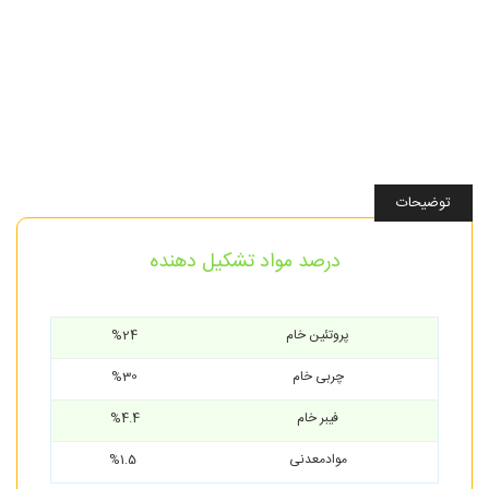
توضیحات
درصد مواد تشکیل دهنده
پروتئین خام
%24
چربی خام
%30
فیبر خام
%4.4
موادمعدنی
%1.5