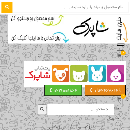
0
02191001864
09224636629
0
سگ
غذا | کنسرو | تشویقی | مکمل