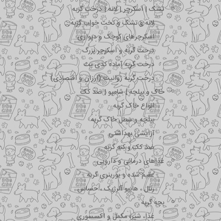
تشک | اسکرچر | لانه | درخت گربه
لانه و تشک و تخت خواب گربه
اسکرچرهای کوچک و دیواری
درخت گربه و اسکرچر بزرگ
درخت گربه آماده کدی پت
درخت گربه ژوانیت (ارزان و اقتصادی)
خاک و بیلچه | شامپو | ضد کک
انواع خاک گربه
بیلچه و سطل خاک گربه
آرایشی بهداشتی
ضد کک و کنه گربه
غذاهای درمانی و دارویی
عقیم شده و یورینری گربه
رنال ، هایپو آلرژیک ، حساس
بچه گربه
غذا، شیر، مکمل و اکسسوری