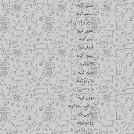
سلبن گربه
سنسو گربه
سزار و کندی گربه
سویل گربه
شایر گربه
فیدار گربه
فیفورا گربه
کاکو گربه
مفید گربه
نوتری گربه
نوترینس گربه
نوول گربه
یو اس پت گربه
وکسی گربه
وودو گربه
وی پت گربه