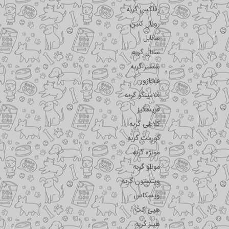
رفلکس گربه
رویال کنین
سانابل
سانال گربه
شسیر گربه
فلاتازور
فلامینگو گربه
فریسکیز
کلاینی گربه
گورمت گربه
مونژه گربه
مونلو گربه
وینستون گربه
ویسکاس
هپی کت
هیلز گربه