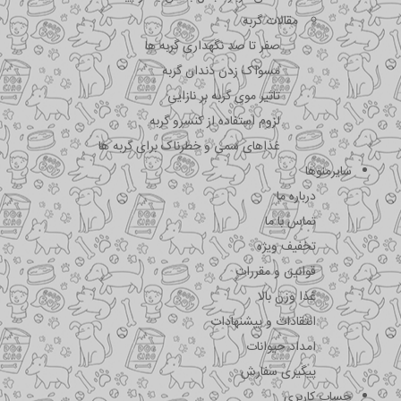
مقالات گربه
صفر تا صد نگهداری گربه ها
مسواک زدن دندان گربه
تاثیر موی گربه بر نازایی
لزوم استفاده از کنسرو گربه
غذاهای سمی و خطرناک برای گربه ها
سایرمنوها
درباره ما
تماس با ما
تخفیف ویژه
قوانین و مقررات
غذا وزن بالا
انتقادات و پیشنهادات
امداد حیوانات
پیگیری سفارش
حساب کاربری