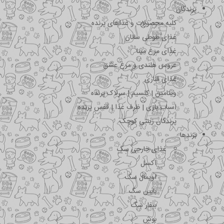
پرندگان
کلیه محصولات و غذاهای پرنده
غذای طوطی سانان
غذای مرغ مینا
عروس هلندی و مرغ عشق
غذای قناری
ویتامین | کلسیم | سرلاک پرنده
اسباب بازی | ظرف غذا | قفس پرنده
پرندگان زینتی کوچک
برندها
غذای خارجی سگ
اکسل
اویمال سگ
بابین سگ
بیفار سگ
بوش