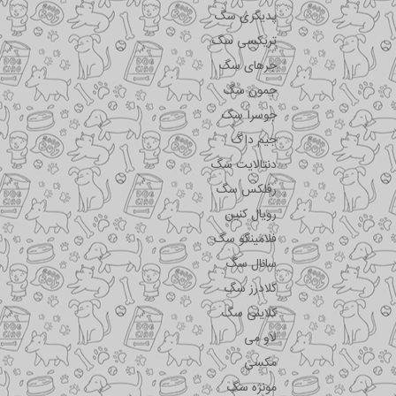
پدیگری سگ
تریکسی سگ
جرهای سگ
جمون سگ
جوسرا سگ
جیم داگ
دنتالایت سگ
رفلکس سگ
رویال کنین
فلامینگو سگ
سانال سگ
کلادرز سگ
کلاینی سگ
لاو می
مکسی
مونژه سگ