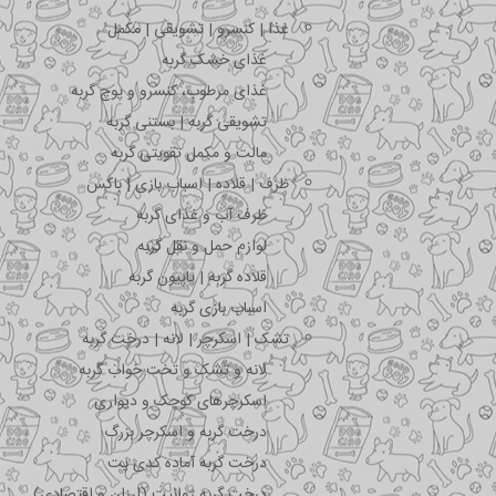
غذا | کنسرو | تشویقی | مکمل
غذای خشک گربه
غذای مرطوب، کنسرو و پوچ گربه
تشویقی گربه | بستنی گربه
مالت و مکمل تقویتی گربه
ظرف | قلاده | اسباب بازی | باکس
ظرف آب و غذای گربه
لوازم حمل و نقل گربه
قلاده گربه | پاپیون گربه
اسباب بازی گربه
تشک | اسکرچر | لانه | درخت گربه
لانه و تشک و تخت خواب گربه
اسکرچرهای کوچک و دیواری
درخت گربه و اسکرچر بزرگ
درخت گربه آماده کدی پت
درخت گربه ژوانیت (ارزان و اقتصادی)