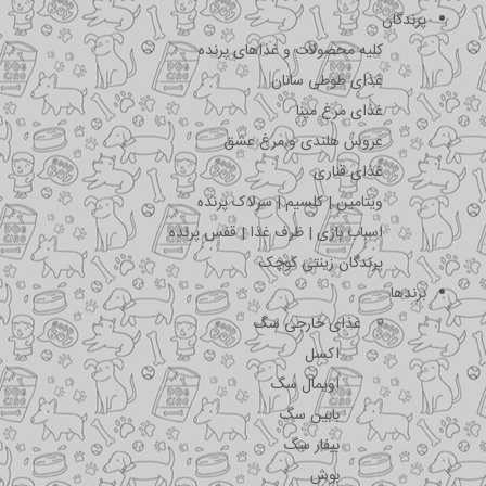
پرندگان
کلیه محصولات و غذاهای پرنده
غذای طوطی سانان
غذای مرغ مینا
عروس هلندی و مرغ عشق
غذای قناری
ویتامین | کلسیم | سرلاک پرنده
اسباب بازی | ظرف غذا | قفس پرنده
پرندگان زینتی کوچک
برندها
غذای خارجی سگ
اکسل
اویمال سگ
بابین سگ
بیفار سگ
بوش