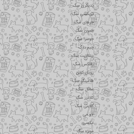
پدیگری سگ
تریکسی سگ
جرهای سگ
جمون سگ
جوسرا سگ
جیم داگ
دنتالایت سگ
رفلکس سگ
رویال کنین
فلامینگو سگ
سانال سگ
کلادرز سگ
کلاینی سگ
لاو می
مکسی
مونژه سگ