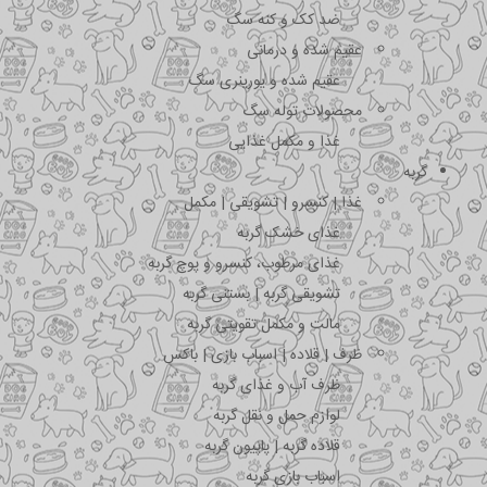
ضد کک و کنه سگ
عقیم شده و درمانی
عقیم شده و یورینری سگ
محصولات توله سگ
غذا و مکمل غذایی
گربه
غذا | کنسرو | تشویقی | مکمل
غذای خشک گربه
غذای مرطوب، کنسرو و پوچ گربه
تشویقی گربه | بستنی گربه
مالت و مکمل تقویتی گربه
ظرف | قلاده | اسباب بازی | باکس
ظرف آب و غذای گربه
لوازم حمل و نقل گربه
قلاده گربه | پاپیون گربه
اسباب بازی گربه