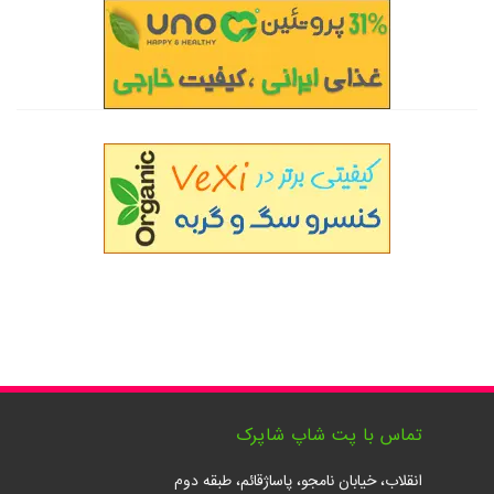
تماس با پت شاپ شاپرک
انقلاب، خیابان نامجو، پاساژقائم، طبقه دوم