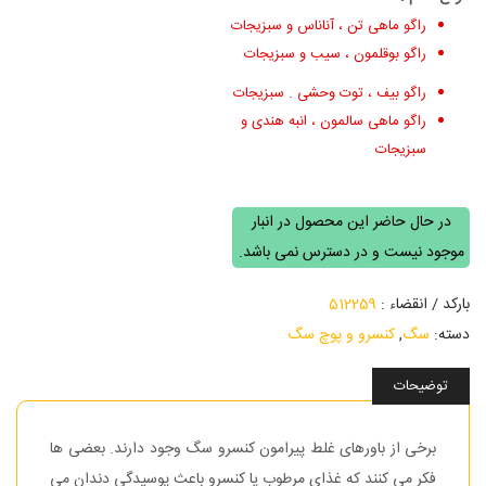
راگو ماهی تن ، آناناس و سبزیجات
راگو بوقلمون ، سیب و سبزیجات
راگو بیف ، توت وحشی . سبزیجات
راگو ماهی سالمون ، انبه هندی و
سبزیجات
در حال حاضر این محصول در انبار
موجود نیست و در دسترس نمی باشد.
بارکد / انقضاء :
512259
دسته:
سگ
,
کنسرو و پوچ سگ
توضیحات
برخی از باورهای غلط پیرامون کنسرو سگ وجود دارند. بعضی ها
فکر می کنند که غذای مرطوب یا کنسرو باعث پوسیدگی دندان می