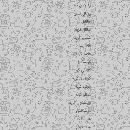
رفلکس گربه
رویال کنین
سانابل
سانال گربه
شسیر گربه
فلاتازور
فلامینگو گربه
فریسکیز
کلاینی گربه
گورمت گربه
مونژه گربه
مونلو گربه
وینستون گربه
ویسکاس
هپی کت
هیلز گربه