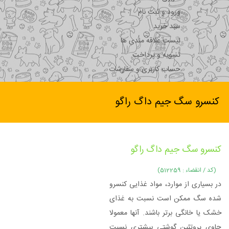
ورود و ثبت نام
سبد خرید
لیست علاقه مندی ها
تسویه و پرداخت
حساب کاربری و سفارشات
کنسرو سگ جیم داگ راگو
کنسرو سگ جیم داگ راگو
(کد / انقضاء : 512259)
در بسیاری از موارد، مواد غذایی کنسرو
شده سگ ممکن است نسبت به غذای
خشک یا خانگی برتر باشند. آنها معمولا
حاوی پروتئین گوشتی بیشتری نسبت