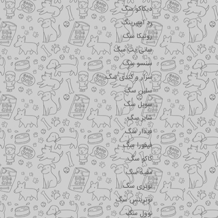
دیکاکو سگ
رد اسپرینگ
روتیکا سگ
سانی پت سگ
سنسو سگ
سزار و کندی سگ
سلبن سگ
سویل سگ
شایر سگ
فیدار سگ
فیفورا سگ
کاکو سگ
مفید سگ
نوتری سگ
نوترینس سگ
نوول سگ