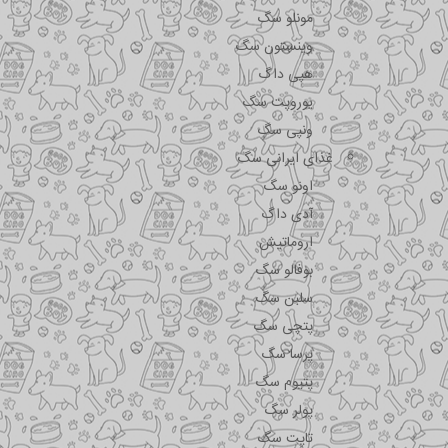
مونلو سگ
وینستون سگ
هپی داگ
یوروپت سگ
ونپی سگ
غذای ایرانی سگ
اونو سگ
آدی داگ
اروماتیش
بوفالو سگ
سلبن سگ
پتچی سگ
پرسا سگ
پتیوم سگ
پولر سگ
تاپت سگ