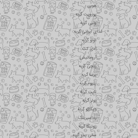
هوبی
یوروپت گربه
ونپی گربه
غذای ایرانی گربه
اونو گربه
آدی کت
آروماتیش
پتچی گربه
پرسا گربه
پتیوم گربه
تاپت گربه
پولر گربه
دیکاکو گربه
رداسپرینگ
روتیکا گربه
سانی پت گربه