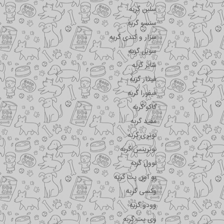
سلبن گربه
سنسو گربه
سزار و کندی گربه
سویل گربه
شایر گربه
فیدار گربه
فیفورا گربه
کاکو گربه
مفید گربه
نوتری گربه
نوترینس گربه
نوول گربه
یو اس پت گربه
وکسی گربه
وودو گربه
وی پت گربه