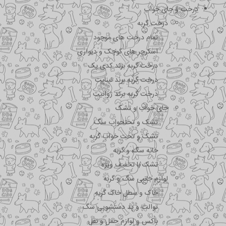
درخت و جای خواب
درخت گربه
تمام درخت های موجود
اسکرچر های کوچک و دیواری
درخت گربه برند کدی پک
درخت گربه برند نیناپت
درخت گربه برند ژوانیت
جای خواب و تشک
تشک و تختحواب سگ
تشک و تخت خواب گربه
خانه سگ و گربه
تشک با تخفیف ویژه
لوازم جانبی سگ و گربه
خاک و سطل خاک گربه
توالت و پد دستشویی سگ
باکس و لوازم حمل و نقل