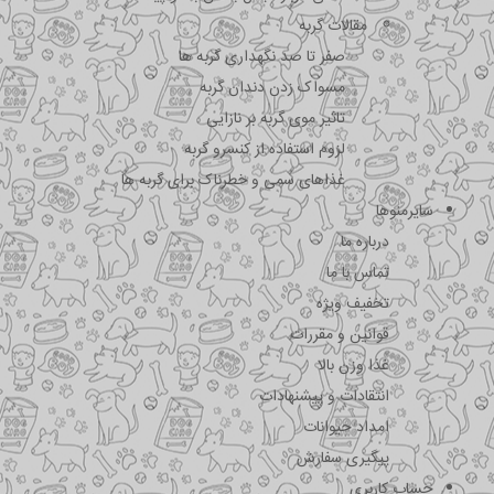
مقالات گربه
صفر تا صد نگهداری گربه ها
مسواک زدن دندان گربه
تاثیر موی گربه بر نازایی
لزوم استفاده از کنسرو گربه
غذاهای سمی و خطرناک برای گربه ها
سایرمنوها
درباره ما
تماس با ما
تخفیف ویژه
قوانین و مقررات
غذا وزن بالا
انتقادات و پیشنهادات
امداد حیوانات
پیگیری سفارش
حساب کاربری