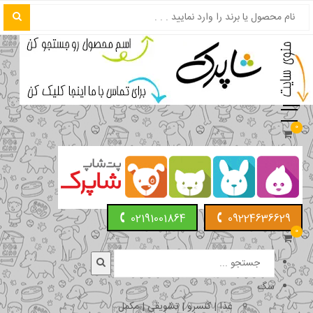
0
02191001864
09224636629
0
سگ
غذا | کنسرو | تشویقی | مکمل