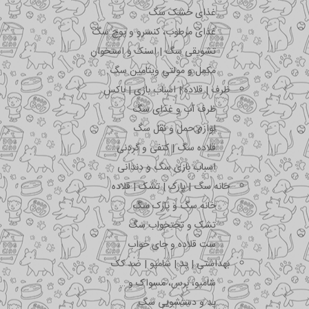
غذای خشک سگ
غذای مرطوب، کنسرو و پوچ سگ
تشویقی سگ | اسنک و استخوان
مکمل و مولتی ویتامین سگ
ظرف | قلاده | اسباب بازی | باکس
ظرف آب و غذای سگ
لوازم حمل و نقل سگ
قلاده سگ | کتفی و گردنی
اسباب بازی سگ و دندانی
خانه سگ | پارک | تشک | قلاده
خانه سگ و پارک سگ
تشک و تختخواب سگ
ست قلاده و جای خواب
بهداشتی | پد | شامپو | ضد کک
شامپو، برس، مسواک و …
پد و دستشویی سگ