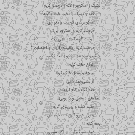
تشک | اسکرچر | لانه | درخت گربه
لانه و تشک و تخت خواب گربه
اسکرچرهای کوچک و دیواری
درخت گربه و اسکرچر بزرگ
درخت گربه آماده کدی پت
درخت گربه ژوانیت (ارزان و اقتصادی)
خاک و بیلچه | شامپو | ضد کک
انواع خاک گربه
بیلچه و سطل خاک گربه
آرایشی بهداشتی
ضد کک و کنه گربه
غذاهای درمانی و دارویی
عقیم شده و یورینری گربه
رنال ، هایپو آلرژیک ، حساس
بچه گربه
غذا، شیر، مکمل و اکسسوری