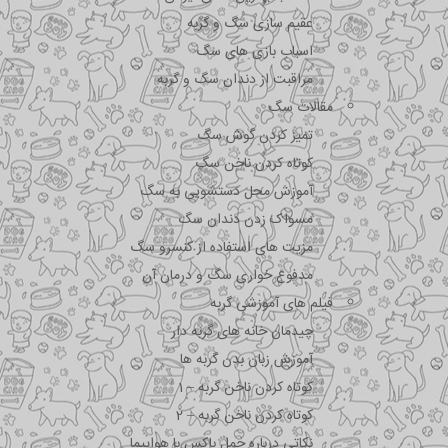
عقیم سازی سگ و گربه
اسباب بازی های سگ
مراقبت از دندان سگ و گربه
مقالات سگ
تمیز کردن گوش سگ
کوتاه کردن ناخن سگ
آموزش محل دستشویی به سگ
مسواک زدن دندان سگ
مزیت های استفاده از کنسرو سگ
مدفوع خواری سگ و درمان آن
فیلم های آموزشی گربه
چیدمان خانه های گربه دار
آموزش زبان بدن گربه ها
کوتاه کردن ناخن گربه – 1
کوتاه کردن ناخن گربه – 2
نکاتی درباره جمل باکس با هواپیما