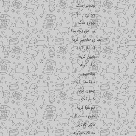
وکسی سگ
وی پت سگ
وودو سگ
یو اس پت سگ
غذای خارجی گربه
اویمال گربه
بابین گربه
بیفار گربه
بوناسیبو
تریکسی گربه
جمون گربه
جیم کت
جوسرا گربه
دین بست گربه
دکتر کلادرز
دنتالایت گربه