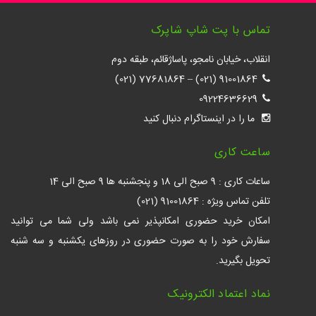
تماس با پت شاپ شاپرک
انقلاب، خیابان نامجو، پاساژقائم، طبقه دوم
77681864 (021)
–
91001864 (021)
09224636629
ما را در اینستاگرام دنبال کنید
ساعت کاری
ساعات کاری : 9 صبح الی 18 و پنجشنبه ها 9 صبح الی 14
تلفن تماس ویژه : 91001864 (021)
امکان خرید حضوری امکانپذیر نمی باشد ولی شما می توانید
سفارش خود را به صورت حضوری در روزهای یکشنبه و سه شنبه
تحویل بگیرید.
نماد اعتماد الکترونیک