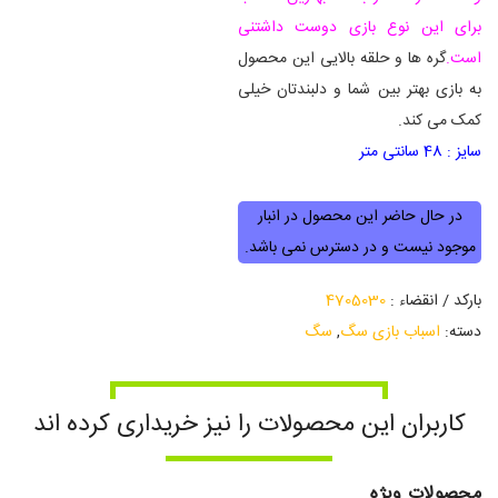
برای این نوع بازی دوست داشتنی
ا
ست.
گره ها و حلقه بالایی این محصول
به بازی بهتر بین شما و دلبندتان خیلی
کمک می کند.
سایز : 48 سانتی متر
در حال حاضر این محصول در انبار
موجود نیست و در دسترس نمی باشد.
بارکد / انقضاء :
4705030
دسته:
اسباب بازی سگ
,
سگ
کاربران این محصولات را نیز خریداری کرده اند
محصولات ویژه