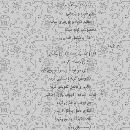
ضد کک و کنه سگ
عقیم شده و درمانی
عقیم شده و یورینری سگ
محصولات توله سگ
غذا و مکمل غذایی
گربه
غذا | کنسرو | تشویقی | مکمل
غذای خشک گربه
غذای مرطوب، کنسرو و پوچ گربه
تشویقی گربه | بستنی گربه
مالت و مکمل تقویتی گربه
ظرف | قلاده | اسباب بازی | باکس
ظرف آب و غذای گربه
لوازم حمل و نقل گربه
قلاده گربه | پاپیون گربه
اسباب بازی گربه