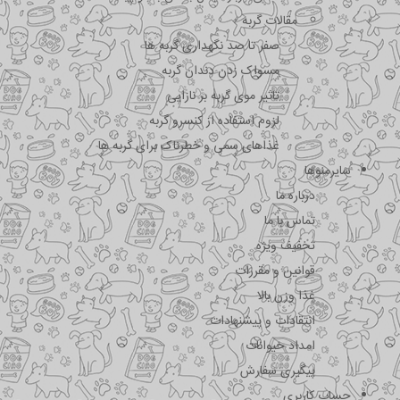
مقالات گربه
صفر تا صد نگهداری گربه ها
مسواک زدن دندان گربه
تاثیر موی گربه بر نازایی
لزوم استفاده از کنسرو گربه
غذاهای سمی و خطرناک برای گربه ها
سایرمنوها
درباره ما
تماس با ما
تخفیف ویژه
قوانین و مقررات
غذا وزن بالا
انتقادات و پیشنهادات
امداد حیوانات
پیگیری سفارش
حساب کاربری