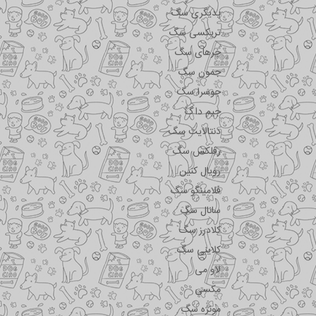
پدیگری سگ
تریکسی سگ
جرهای سگ
جمون سگ
جوسرا سگ
جیم داگ
دنتالایت سگ
رفلکس سگ
رویال کنین
فلامینگو سگ
سانال سگ
کلادرز سگ
کلاینی سگ
لاو می
مکسی
مونژه سگ