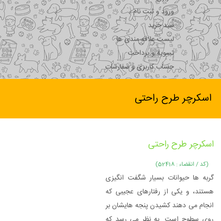
ورود و ثبت نام
سبد خرید
لیست علاقه مندی ها
تسویه و پرداخت
حساب کاربری و سفارشات
اسکرچر طرح راحتی
اسکرچر طرح راحتی
(کد / انقضاء : 52418)
گربه ها حیوانات بسیار شگفت انگیزی
هستند، و یکی از رفتارهای عجیبی که
انجام می دهند کشیدن پنجه هایشان بر
روی سطوح است. به نظر می رسد که