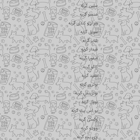
سلبن گربه
سنسو گربه
سزار و کندی گربه
سویل گربه
شایر گربه
فیدار گربه
فیفورا گربه
کاکو گربه
مفید گربه
نوتری گربه
نوترینس گربه
نوول گربه
یو اس پت گربه
وکسی گربه
وودو گربه
وی پت گربه