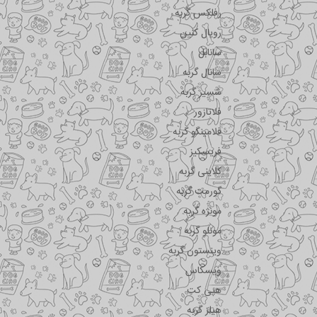
رفلکس گربه
رویال کنین
سانابل
سانال گربه
شسیر گربه
فلاتازور
فلامینگو گربه
فریسکیز
کلاینی گربه
گورمت گربه
مونژه گربه
مونلو گربه
وینستون گربه
ویسکاس
هپی کت
هیلز گربه