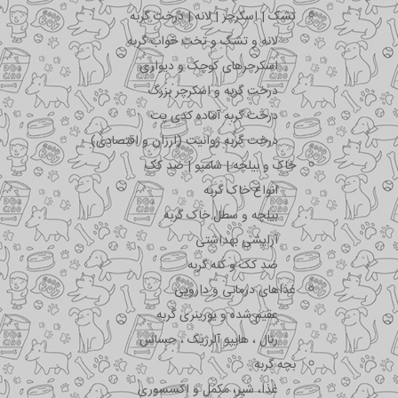
تشک | اسکرچر | لانه | درخت گربه
لانه و تشک و تخت خواب گربه
اسکرچرهای کوچک و دیواری
درخت گربه و اسکرچر بزرگ
درخت گربه آماده کدی پت
درخت گربه ژوانیت (ارزان و اقتصادی)
خاک و بیلچه | شامپو | ضد کک
انواع خاک گربه
بیلچه و سطل خاک گربه
آرایشی بهداشتی
ضد کک و کنه گربه
غذاهای درمانی و دارویی
عقیم شده و یورینری گربه
رنال ، هایپو آلرژیک ، حساس
بچه گربه
غذا، شیر، مکمل و اکسسوری