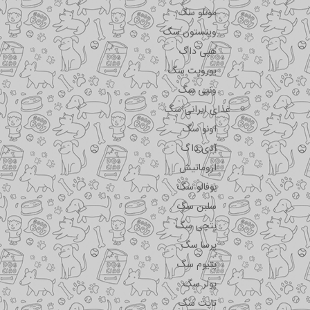
مونلو سگ
وینستون سگ
هپی داگ
یوروپت سگ
ونپی سگ
غذای ایرانی سگ
اونو سگ
آدی داگ
اروماتیش
بوفالو سگ
سلبن سگ
پتچی سگ
پرسا سگ
پتیوم سگ
پولر سگ
تاپت سگ