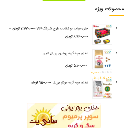
محصولات ویژه
–
جای خواب یو نیناپت طرح شبرنگ VIP
2,370,000
تومان
6,460,000
تومان
غذای بچه گربه پرشین رویال کنین
5,100,000
تومان
نمره
5.00
از 5
غذای بچه گربه مونلو برزیل
950,000
تومان