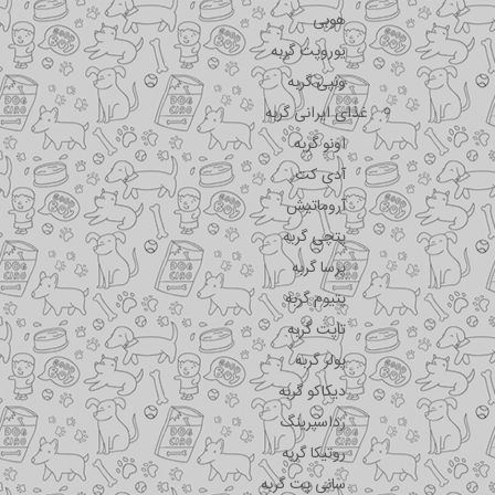
هوبی
یوروپت گربه
ونپی گربه
غذای ایرانی گربه
اونو گربه
آدی کت
آروماتیش
پتچی گربه
پرسا گربه
پتیوم گربه
تاپت گربه
پولر گربه
دیکاکو گربه
رداسپرینگ
روتیکا گربه
سانی پت گربه