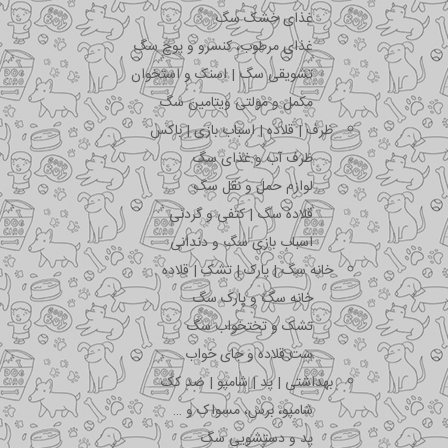
غذای خشک سگ
غذای مرطوب، کنسرو و پوچ سگ
تشویقی سگ | اسنک و استخوان
مکمل و مولتی ویتامین سگ
ظرف | قلاده | اسباب بازی | باکس
ظرف آب و غذای سگ
لوازم حمل و نقل سگ
قلاده سگ | کتفی و گردنی
اسباب بازی سگ و دندانی
خانه سگ | پارک | تشک | قلاده
خانه سگ و پارک سگ
تشک و تختخواب سگ
ست قلاده و جای خواب
بهداشتی | پد | شامپو | ضد کک
شامپو، برس، مسواک و …
پد و دستشویی سگ