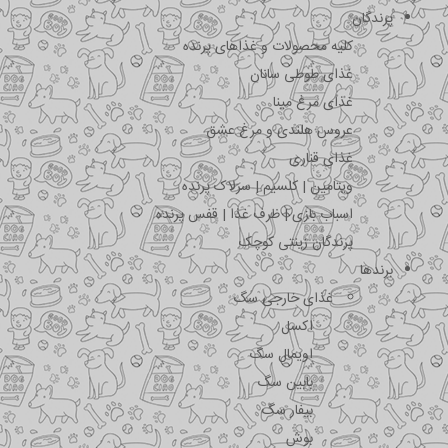
پرندگان
کلیه محصولات و غذاهای پرنده
غذای طوطی سانان
غذای مرغ مینا
عروس هلندی و مرغ عشق
غذای قناری
ویتامین | کلسیم | سرلاک پرنده
اسباب بازی | ظرف غذا | قفس پرنده
پرندگان زینتی کوچک
برندها
غذای خارجی سگ
اکسل
اویمال سگ
بابین سگ
بیفار سگ
بوش