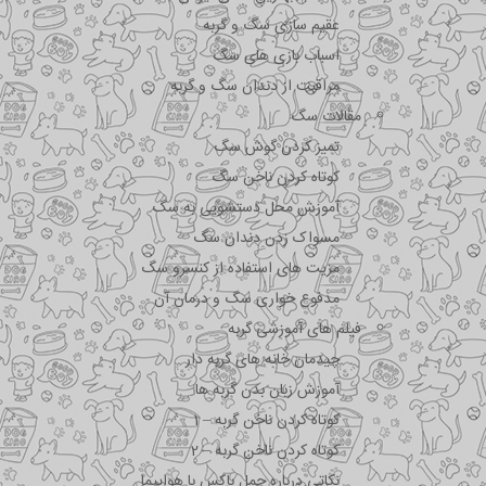
عقیم سازی سگ و گربه
اسباب بازی های سگ
مراقبت از دندان سگ و گربه
مقالات سگ
تمیز کردن گوش سگ
کوتاه کردن ناخن سگ
آموزش محل دستشویی به سگ
مسواک زدن دندان سگ
مزیت های استفاده از کنسرو سگ
مدفوع خواری سگ و درمان آن
فیلم های آموزشی گربه
چیدمان خانه های گربه دار
آموزش زبان بدن گربه ها
کوتاه کردن ناخن گربه – 1
کوتاه کردن ناخن گربه – 2
نکاتی درباره جمل باکس با هواپیما