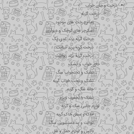
درخت و جای خواب
درخت گربه
تمام درخت های موجود
اسکرچر های کوچک و دیواری
درخت گربه برند کدی پک
درخت گربه برند نیناپت
درخت گربه برند ژوانیت
جای خواب و تشک
تشک و تختحواب سگ
تشک و تخت خواب گربه
خانه سگ و گربه
تشک با تخفیف ویژه
لوازم جانبی سگ و گربه
خاک و سطل خاک گربه
توالت و پد دستشویی سگ
باکس و لوازم حمل و نقل