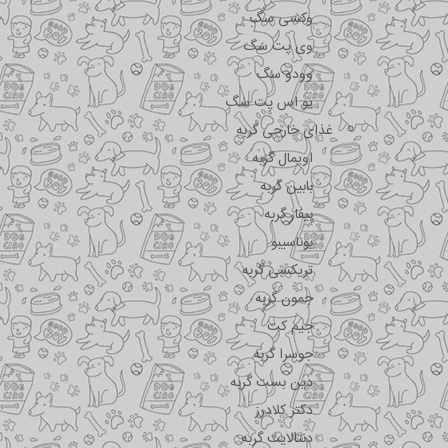
وکسی سگ
وی پت سگ
وودو سگ
یو اس پت سگ
غذای خارجی گربه
اویمال گربه
بابین گربه
بیفار گربه
بوناسیبو
تریکسی گربه
جمون گربه
جیم کت
جوسرا گربه
دین بست گربه
دکتر کلادرز
دنتالایت گربه