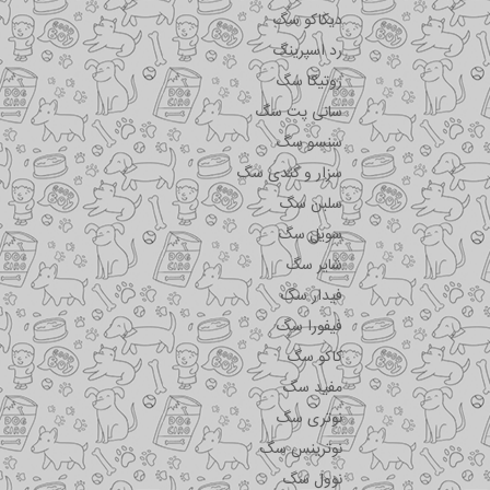
دیکاکو سگ
رد اسپرینگ
روتیکا سگ
سانی پت سگ
سنسو سگ
سزار و کندی سگ
سلبن سگ
سویل سگ
شایر سگ
فیدار سگ
فیفورا سگ
کاکو سگ
مفید سگ
نوتری سگ
نوترینس سگ
نوول سگ