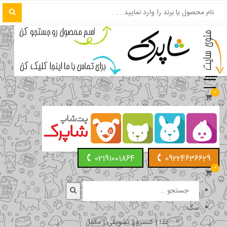
0
02191001864
09224636629
0
سگ
غذا | کنسرو | تشویقی | مکمل