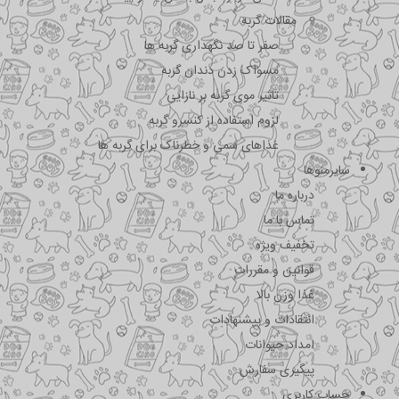
مقالات گربه
صفر تا صد نگهداری گربه ها
مسواک زدن دندان گربه
تاثیر موی گربه بر نازایی
لزوم استفاده از کنسرو گربه
غذاهای سمی و خطرناک برای گربه ها
سایرمنوها
درباره ما
تماس با ما
تخفیف ویژه
قوانین و مقررات
غذا وزن بالا
انتقادات و پیشنهادات
امداد حیوانات
پیگیری سفارش
حساب کاربری