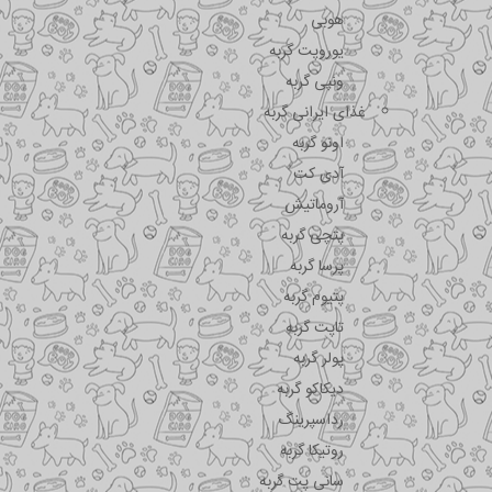
هوبی
یوروپت گربه
ونپی گربه
غذای ایرانی گربه
اونو گربه
آدی کت
آروماتیش
پتچی گربه
پرسا گربه
پتیوم گربه
تاپت گربه
پولر گربه
دیکاکو گربه
رداسپرینگ
روتیکا گربه
سانی پت گربه