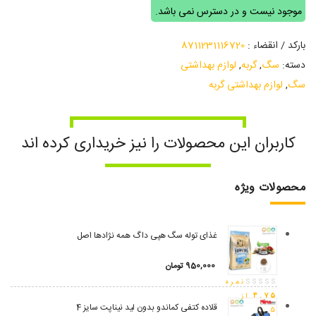
موجود نیست و در دسترس نمی باشد.
بارکد / انقضاء :
8711231116720
دسته:
سگ
,
گربه
,
لوازم بهداشتی
سگ
,
لوازم بهداشتی گربه
کاربران این محصولات را نیز خریداری کرده اند
محصولات ویژه
غذای توله سگ هپی داگ همه نژادها اصل
950,000
تومان
نمره
4.75
از
قلاده کتفی کماندو بدون لید نیناپت سایز 4
5