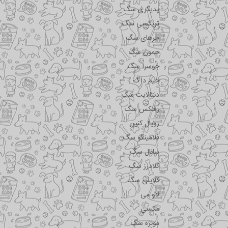
پدیگری سگ
تریکسی سگ
جرهای سگ
جمون سگ
جوسرا سگ
جیم داگ
دنتالایت سگ
رفلکس سگ
رویال کنین
فلامینگو سگ
سانال سگ
کلادرز سگ
کلاینی سگ
لاو می
مکسی
مونژه سگ