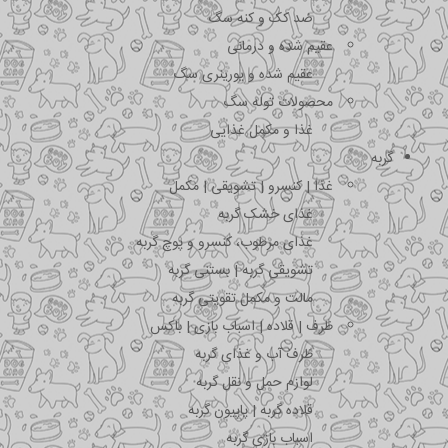
ضد کک و کنه سگ
عقیم شده و درمانی
عقیم شده و یورینری سگ
محصولات توله سگ
غذا و مکمل غذایی
گربه
غذا | کنسرو | تشویقی | مکمل
غذای خشک گربه
غذای مرطوب، کنسرو و پوچ گربه
تشویقی گربه | بستنی گربه
مالت و مکمل تقویتی گربه
ظرف | قلاده | اسباب بازی | باکس
ظرف آب و غذای گربه
لوازم حمل و نقل گربه
قلاده گربه | پاپیون گربه
اسباب بازی گربه