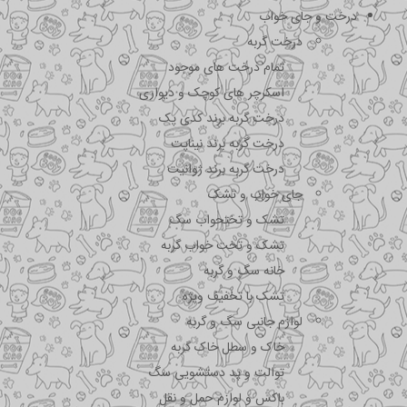
درخت و جای خواب
درخت گربه
تمام درخت های موجود
اسکرچر های کوچک و دیواری
درخت گربه برند کدی پک
درخت گربه برند نیناپت
درخت گربه برند ژوانیت
جای خواب و تشک
تشک و تختحواب سگ
تشک و تخت خواب گربه
خانه سگ و گربه
تشک با تخفیف ویژه
لوازم جانبی سگ و گربه
خاک و سطل خاک گربه
توالت و پد دستشویی سگ
باکس و لوازم حمل و نقل