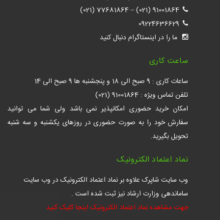
77681864 (021)
–
91001864 (021)
09224636629
ما را در اینستاگرام دنبال کنید
ساعت کاری
ساعات کاری : 9 صبح الی 18 و پنجشنبه ها 9 صبح الی 14
تلفن تماس ویژه : 91001864 (021)
امکان خرید حضوری امکانپذیر نمی باشد ولی شما می توانید
سفارش خود را به صورت حضوری در روزهای یکشنبه و سه شنبه
تحویل بگیرید.
نماد اعتماد الکترونیک
وب سایت شاپرک علاوه بر نماد اعتماد الکترونیک در وب سایت
ساماندهی وزارت ارشاد نیز ثبت شده است .
جهت مشاهده نماد اعتماد الکترونیک اینجا کلیک کنید