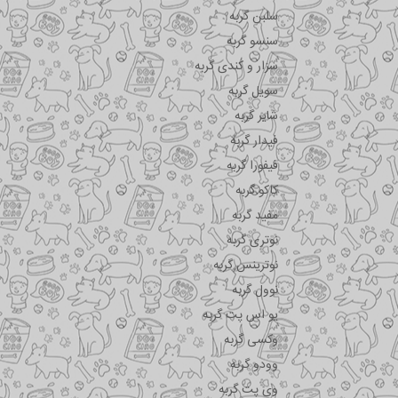
سلبن گربه
سنسو گربه
سزار و کندی گربه
سویل گربه
شایر گربه
فیدار گربه
فیفورا گربه
کاکو گربه
مفید گربه
نوتری گربه
نوترینس گربه
نوول گربه
یو اس پت گربه
وکسی گربه
وودو گربه
وی پت گربه