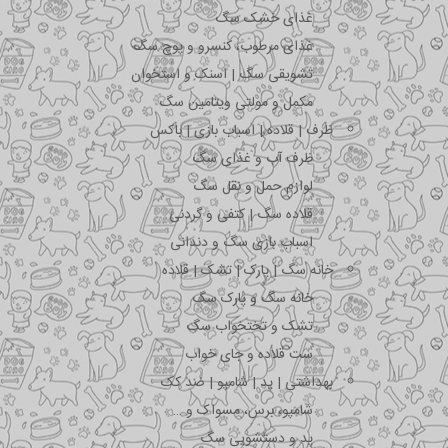
غذای خشک سگ
غذای مرطوب، کنسرو و پوچ سگ
تشویقی سگ | اسنک و استخوان
مکمل و مولتی ویتامین سگ
ظرف | قلاده | اسباب بازی | باکس
ظرف آب و غذای سگ
لوازم حمل و نقل سگ
قلاده سگ | کتفی و گردنی
اسباب بازی سگ و دندانی
خانه سگ | پارک | تشک | قلاده
خانه سگ و پارک سگ
تشک و تختخواب سگ
ست قلاده و جای خواب
بهداشتی | پد | شامپو | ضد کک
شامپو، برس، مسواک و …
پد و دستشویی سگ