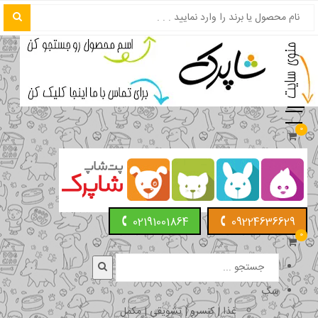
0
02191001864
09224636629
0
سگ
غذا | کنسرو | تشویقی | مکمل