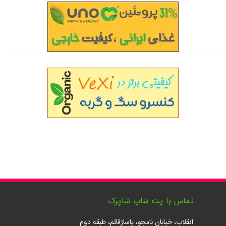
تماس با پت شاپ شاپرک
انقلاب، خیابان نامجو، پاساژقائم، طبقه دوم