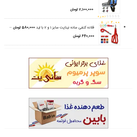
2,100,000
تومان
نمره
2.00
از 5
–
قلاده کتفی ساده نیناپت سایز 1 و 2 با لید
580,000
تومان
640,000
تومان