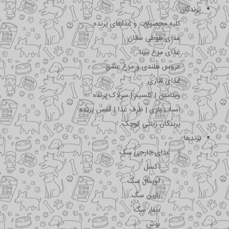
پرندگان
کلیه محصولات و غذاهای پرنده
غذای طوطی سانان
غذای مرغ مینا
عروس هلندی و مرغ عشق
غذای قناری
ویتامین | کلسیم | سرلاک پرنده
اسباب بازی | ظرف غذا | قفس پرنده
پرندگان زینتی کوچک
برندها
غذای خارجی سگ
اکسل
اویمال سگ
بابین سگ
بیفار سگ
بوش