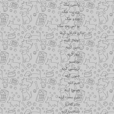
وکسی سگ
وی پت سگ
وودو سگ
یو اس پت سگ
غذای خارجی گربه
اویمال گربه
بابین گربه
بیفار گربه
بوناسیبو
تریکسی گربه
جمون گربه
جیم کت
جوسرا گربه
دین بست گربه
دکتر کلادرز
دنتالایت گربه