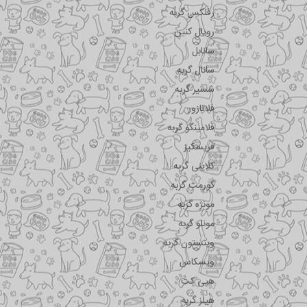
رفلکس گربه
رویال کنین
سانابل
سانال گربه
شسیر گربه
فلاتازور
فلامینگو گربه
فریسکیز
کلاینی گربه
گورمت گربه
مونژه گربه
مونلو گربه
وینستون گربه
ویسکاس
هپی کت
هیلز گربه