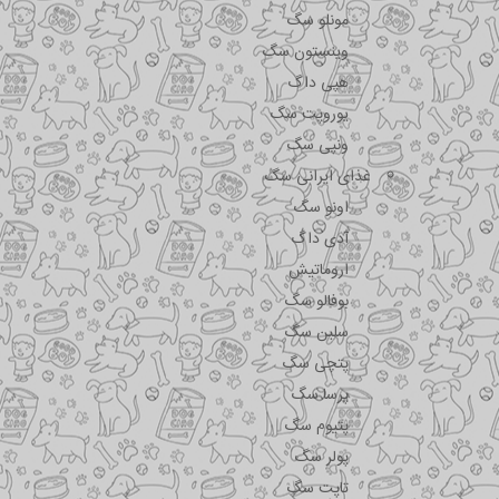
مونلو سگ
وینستون سگ
هپی داگ
یوروپت سگ
ونپی سگ
غذای ایرانی سگ
اونو سگ
آدی داگ
اروماتیش
بوفالو سگ
سلبن سگ
پتچی سگ
پرسا سگ
پتیوم سگ
پولر سگ
تاپت سگ