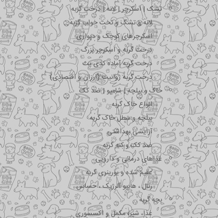
تشک | اسکرچر | لانه | درخت گربه
لانه و تشک و تخت خواب گربه
اسکرچرهای کوچک و دیواری
درخت گربه و اسکرچر بزرگ
درخت گربه آماده کدی پت
درخت گربه ژوانیت (ارزان و اقتصادی)
خاک و بیلچه | شامپو | ضد کک
انواع خاک گربه
بیلچه و سطل خاک گربه
آرایشی بهداشتی
ضد کک و کنه گربه
غذاهای درمانی و دارویی
عقیم شده و یورینری گربه
رنال ، هایپو آلرژیک ، حساس
بچه گربه
غذا، شیر، مکمل و اکسسوری