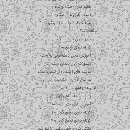
عقیم سازی سگ و گربه
اسباب بازی های سگ
مراقبت از دندان سگ و گربه
مقالات سگ
تمیز کردن گوش سگ
کوتاه کردن ناخن سگ
آموزش محل دستشویی به سگ
مسواک زدن دندان سگ
مزیت های استفاده از کنسرو سگ
مدفوع خواری سگ و درمان آن
فیلم های آموزشی گربه
چیدمان خانه های گربه دار
آموزش زبان بدن گربه ها
کوتاه کردن ناخن گربه – 1
کوتاه کردن ناخن گربه – 2
نکاتی درباره جمل باکس با هواپیما