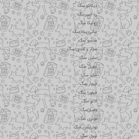
دیکاکو سگ
رد اسپرینگ
روتیکا سگ
سانی پت سگ
سنسو سگ
سزار و کندی سگ
سلبن سگ
سویل سگ
شایر سگ
فیدار سگ
فیفورا سگ
کاکو سگ
مفید سگ
نوتری سگ
نوترینس سگ
نوول سگ