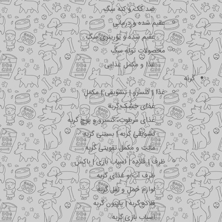
ضد کک و کنه سگ
عقیم شده و درمانی
عقیم شده و یورینری سگ
محصولات توله سگ
غذا و مکمل غذایی
گربه
غذا | کنسرو | تشویقی | مکمل
غذای خشک گربه
غذای مرطوب، کنسرو و پوچ گربه
تشویقی گربه | بستنی گربه
مالت و مکمل تقویتی گربه
ظرف | قلاده | اسباب بازی | باکس
ظرف آب و غذای گربه
لوازم حمل و نقل گربه
قلاده گربه | پاپیون گربه
اسباب بازی گربه