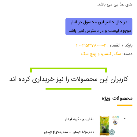
های غذایی می باشد.
در حال حاضر این محصول در انبار
موجود نیست و در دسترس نمی باشد.
بارکد / انقضاء :
4003537800002
دسته:
سگ
,
کنسرو و پوچ سگ
کاربران این محصولات را نیز خریداری کرده اند
محصولات ویژه
غذای بچه گربه فیدار
–
890,000
تومان
4,200,000
تومان