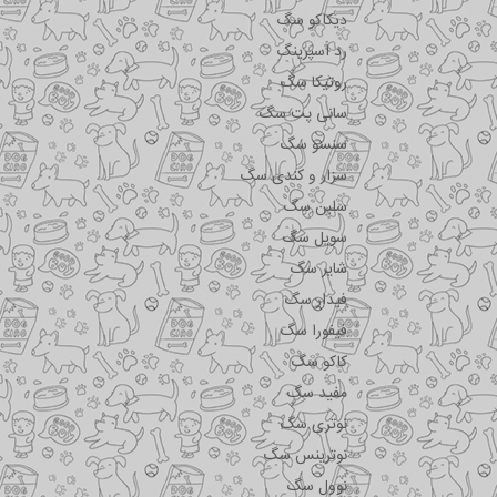
دیکاکو سگ
رد اسپرینگ
روتیکا سگ
سانی پت سگ
سنسو سگ
سزار و کندی سگ
سلبن سگ
سویل سگ
شایر سگ
فیدار سگ
فیفورا سگ
کاکو سگ
مفید سگ
نوتری سگ
نوترینس سگ
نوول سگ