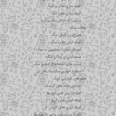
عقیم سازی سگ و گربه
اسباب بازی های سگ
مراقبت از دندان سگ و گربه
مقالات سگ
تمیز کردن گوش سگ
کوتاه کردن ناخن سگ
آموزش محل دستشویی به سگ
مسواک زدن دندان سگ
مزیت های استفاده از کنسرو سگ
مدفوع خواری سگ و درمان آن
فیلم های آموزشی گربه
چیدمان خانه های گربه دار
آموزش زبان بدن گربه ها
کوتاه کردن ناخن گربه – 1
کوتاه کردن ناخن گربه – 2
نکاتی درباره جمل باکس با هواپیما