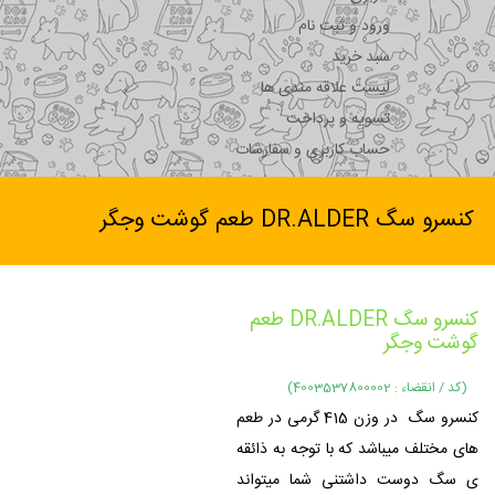
ورود و ثبت نام
سبد خرید
لیست علاقه مندی ها
تسویه و پرداخت
حساب کاربری و سفارشات
کنسرو سگ DR.ALDER طعم گوشت وجگر
کنسرو سگ DR.ALDER طعم
گوشت وجگر
(کد / انقضاء : 4003537800002)
کنسرو سگ در وزن 415 گرمی در طعم
های مختلف میباشد که با توجه به ذائقه
ی سگ دوست داشتنی شما میتواند