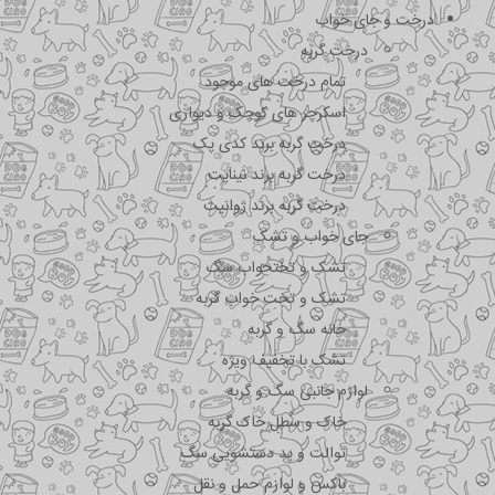
درخت و جای خواب
درخت گربه
تمام درخت های موجود
اسکرچر های کوچک و دیواری
درخت گربه برند کدی پک
درخت گربه برند نیناپت
درخت گربه برند ژوانیت
جای خواب و تشک
تشک و تختحواب سگ
تشک و تخت خواب گربه
خانه سگ و گربه
تشک با تخفیف ویژه
لوازم جانبی سگ و گربه
خاک و سطل خاک گربه
توالت و پد دستشویی سگ
باکس و لوازم حمل و نقل