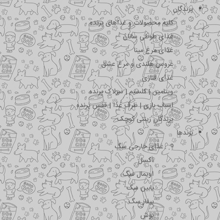
پرندگان
کلیه محصولات و غذاهای پرنده
غذای طوطی سانان
غذای مرغ مینا
عروس هلندی و مرغ عشق
غذای قناری
ویتامین | کلسیم | سرلاک پرنده
اسباب بازی | ظرف غذا | قفس پرنده
پرندگان زینتی کوچک
برندها
غذای خارجی سگ
اکسل
اویمال سگ
بابین سگ
بیفار سگ
بوش