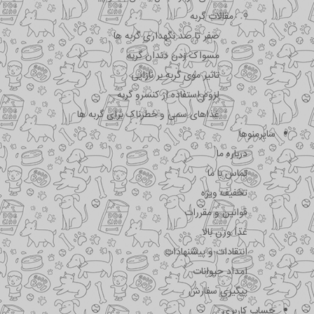
مقالات گربه
صفر تا صد نگهداری گربه ها
مسواک زدن دندان گربه
تاثیر موی گربه بر نازایی
لزوم استفاده از کنسرو گربه
غذاهای سمی و خطرناک برای گربه ها
سایرمنوها
درباره ما
تماس با ما
تخفیف ویژه
قوانین و مقررات
غذا وزن بالا
انتقادات و پیشنهادات
امداد حیوانات
پیگیری سفارش
حساب کاربری