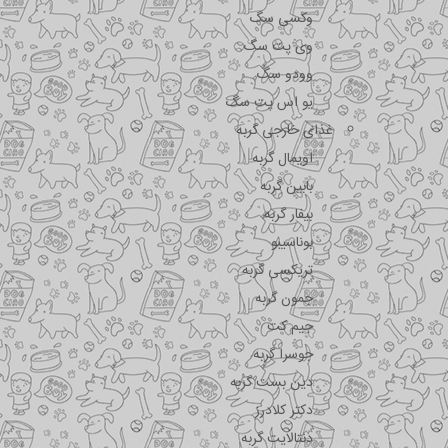
وکسی سگ
وی پت سگ
وودو سگ
یو اس پت سگ
غذای خارجی گربه
اویمال گربه
بابین گربه
بیفار گربه
بوناسیبو
تریکسی گربه
جمون گربه
جیم کت
جوسرا گربه
دین بست گربه
دکتر کلادرز
دنتالایت گربه