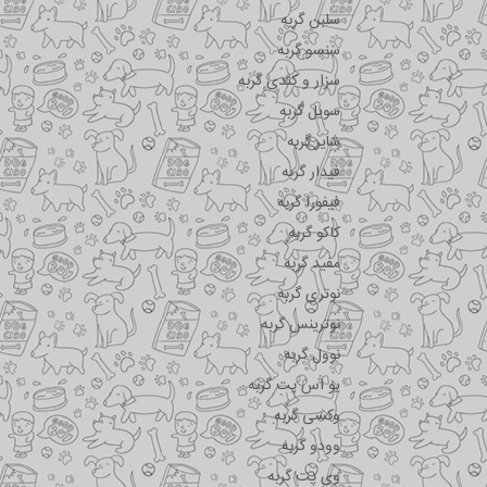
سلبن گربه
سنسو گربه
سزار و کندی گربه
سویل گربه
شایر گربه
فیدار گربه
فیفورا گربه
کاکو گربه
مفید گربه
نوتری گربه
نوترینس گربه
نوول گربه
یو اس پت گربه
وکسی گربه
وودو گربه
وی پت گربه