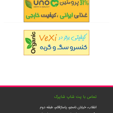
تماس با پت شاپ شاپرک
انقلاب، خیابان نامجو، پاساژقائم، طبقه دوم