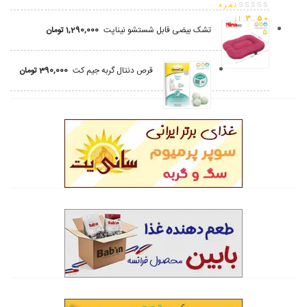
نمره
3.50
از
تشک بیضی قابل شستشو نیناپت
1,290,000
تومان
5
قرص دنتال گربه جیم کت
390,000
تومان