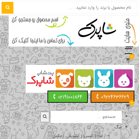
0
02191001864
09224636629
0
سگ
غذا | کنسرو | تشویقی | مکمل