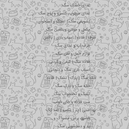
غذای خشک سگ
غذای مرطوب، کنسرو و پوچ سگ
تشویقی سگ | اسنک و استخوان
مکمل و مولتی ویتامین سگ
ظرف | قلاده | اسباب بازی | باکس
ظرف آب و غذای سگ
لوازم حمل و نقل سگ
قلاده سگ | کتفی و گردنی
اسباب بازی سگ و دندانی
خانه سگ | پارک | تشک | قلاده
خانه سگ و پارک سگ
تشک و تختخواب سگ
ست قلاده و جای خواب
بهداشتی | پد | شامپو | ضد کک
شامپو، برس، مسواک و …
پد و دستشویی سگ