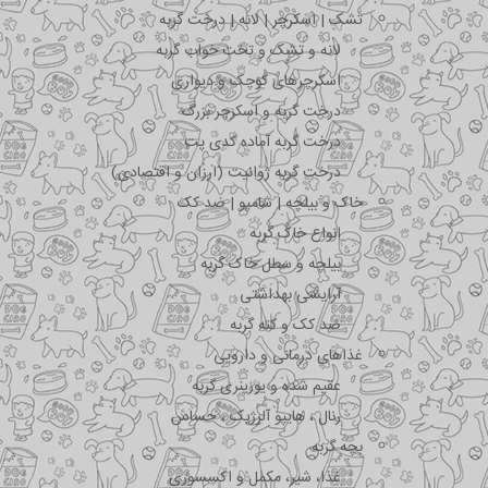
تشک | اسکرچر | لانه | درخت گربه
لانه و تشک و تخت خواب گربه
اسکرچرهای کوچک و دیواری
درخت گربه و اسکرچر بزرگ
درخت گربه آماده کدی پت
درخت گربه ژوانیت (ارزان و اقتصادی)
خاک و بیلچه | شامپو | ضد کک
انواع خاک گربه
بیلچه و سطل خاک گربه
آرایشی بهداشتی
ضد کک و کنه گربه
غذاهای درمانی و دارویی
عقیم شده و یورینری گربه
رنال ، هایپو آلرژیک ، حساس
بچه گربه
غذا، شیر، مکمل و اکسسوری