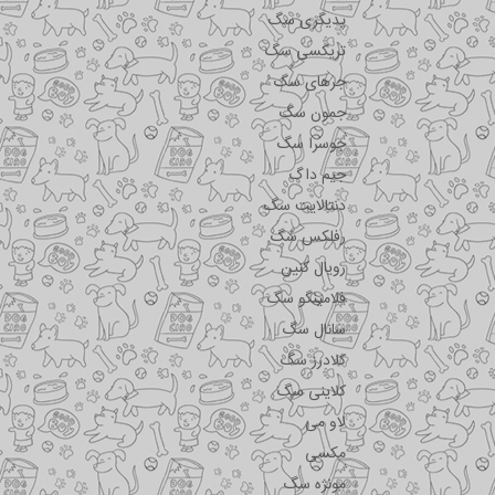
پدیگری سگ
تریکسی سگ
جرهای سگ
جمون سگ
جوسرا سگ
جیم داگ
دنتالایت سگ
رفلکس سگ
رویال کنین
فلامینگو سگ
سانال سگ
کلادرز سگ
کلاینی سگ
لاو می
مکسی
مونژه سگ