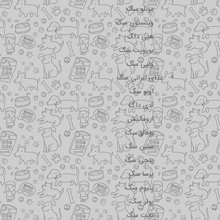
مونلو سگ
وینستون سگ
هپی داگ
یوروپت سگ
ونپی سگ
غذای ایرانی سگ
اونو سگ
آدی داگ
اروماتیش
بوفالو سگ
سلبن سگ
پتچی سگ
پرسا سگ
پتیوم سگ
پولر سگ
تاپت سگ