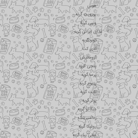
هوبی
یوروپت گربه
ونپی گربه
غذای ایرانی گربه
اونو گربه
آدی کت
آروماتیش
پتچی گربه
پرسا گربه
پتیوم گربه
تاپت گربه
پولر گربه
دیکاکو گربه
رداسپرینگ
روتیکا گربه
سانی پت گربه