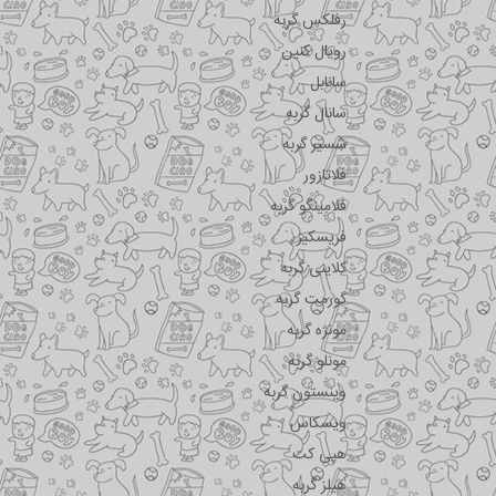
رفلکس گربه
رویال کنین
سانابل
سانال گربه
شسیر گربه
فلاتازور
فلامینگو گربه
فریسکیز
کلاینی گربه
گورمت گربه
مونژه گربه
مونلو گربه
وینستون گربه
ویسکاس
هپی کت
هیلز گربه